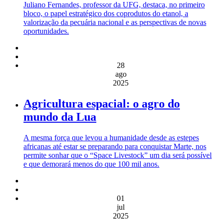
Juliano Fernandes, professor da UFG, destaca, no primeiro
bloco, o papel estratégico dos coprodutos do etanol, a
valorização da pecuária nacional e as perspectivas de novas
oportunidades.
28
ago
2025
Agricultura espacial: o agro do
mundo da Lua
A mesma força que levou a humanidade desde as estepes
africanas até estar se preparando para conquistar Marte, nos
permite sonhar que o “Space Livestock” um dia será possível
e que demorará menos do que 100 mil anos.
01
jul
2025