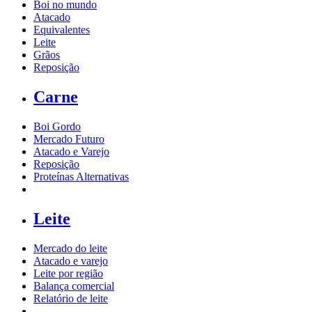
Boi no mundo
Atacado
Equivalentes
Leite
Grãos
Reposição
Carne
Boi Gordo
Mercado Futuro
Atacado e Varejo
Reposição
Proteínas Alternativas
Leite
Mercado do leite
Atacado e varejo
Leite por região
Balança comercial
Relatório de leite