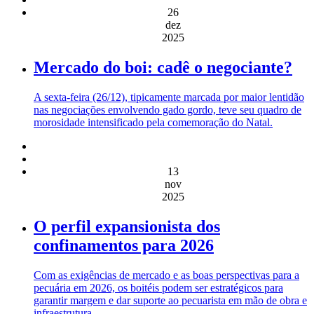
26
dez
2025
Mercado do boi: cadê o negociante?
A sexta-feira (26/12), tipicamente marcada por maior lentidão
nas negociações envolvendo gado gordo, teve seu quadro de
morosidade intensificado pela comemoração do Natal.
13
nov
2025
O perfil expansionista dos
confinamentos para 2026
Com as exigências de mercado e as boas perspectivas para a
pecuária em 2026, os boitéis podem ser estratégicos para
garantir margem e dar suporte ao pecuarista em mão de obra e
infraestrutura.