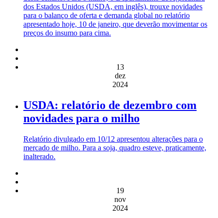
dos Estados Unidos (USDA, em inglês), trouxe novidades
para o balanço de oferta e demanda global no relatório
apresentado hoje, 10 de janeiro, que deverão movimentar os
preços do insumo para cima.
13
dez
2024
USDA: relatório de dezembro com
novidades para o milho
Relatório divulgado em 10/12 apresentou alterações para o
mercado de milho. Para a soja, quadro esteve, praticamente,
inalterado.
19
nov
2024