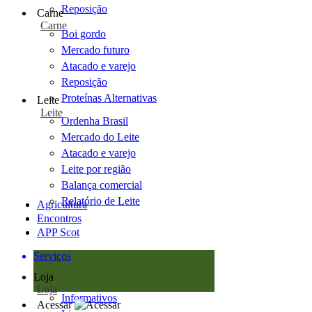
Reposição
Carne
Carne
Boi gordo
Mercado futuro
Atacado e varejo
Reposição
Proteínas Alternativas
Leite
Leite
Ordenha Brasil
Mercado do Leite
Atacado e varejo
Leite por região
Balança comercial
Relatório de Leite
Agricultura
Encontros
APP Scot
Serviços
Loja
Loja
Informativos
Acessar