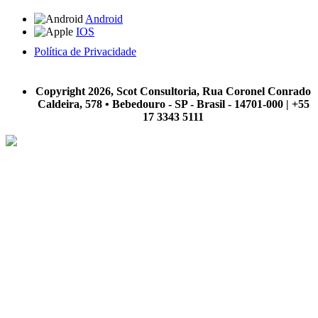
Android
IOS
Política de Privacidade
A Scot Consultoria não se responsabiliza por negócios realizados a partir das informações contidas em
nosso site.
Copyright 2026, Scot Consultoria, Rua Coronel Conrado
Caldeira, 578 • Bebedouro - SP - Brasil - 14701-000 | +55
17 3343 5111