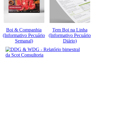
Boi & Companhia
Tem Boi na Linha
(Informativo Pecuário
(Informativo Pecuário
Semanal)
Diário)