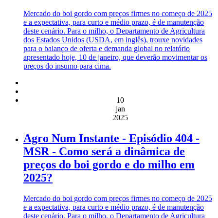
Mercado do boi gordo com preços firmes no começo de 2025
e a expectativa, para curto e médio prazo, é de manutenção
deste cenário. Para o milho, o Departamento de Agricultura
dos Estados Unidos (USDA, em inglês), trouxe novidades
para o balanço de oferta e demanda global no relatório
apresentado hoje, 10 de janeiro, que deverão movimentar os
preços do insumo para cima.
10
jan
2025
Agro Num Instante - Episódio 404 -
MSR - Como será a dinâmica de
preços do boi gordo e do milho em
2025?
Mercado do boi gordo com preços firmes no começo de 2025
e a expectativa, para curto e médio prazo, é de manutenção
deste cenário. Para o milho, o Departamento de Agricultura