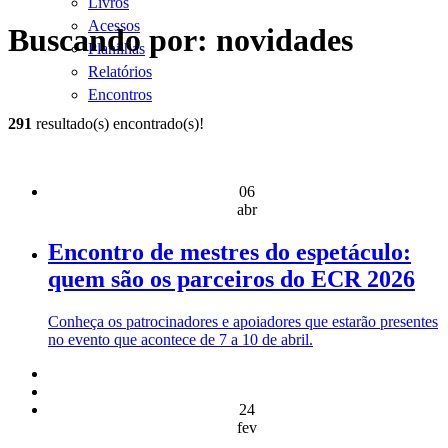
Livros
Acessos
Buscando por: novidades
Planilhas
Relatórios
Encontros
291
resultado(s) encontrado(s)!
06
abr
Encontro de mestres do espetáculo:
quem são os parceiros do ECR 2026
Conheça os patrocinadores e apoiadores que estarão presentes
no evento que acontece de 7 a 10 de abril.
24
fev