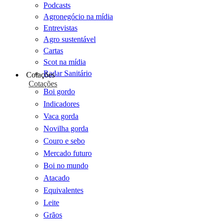
Podcasts
Agronegócio na mídia
Entrevistas
Agro sustentável
Cartas
Scot na mídia
Radar Sanitário
Cotações
Cotações
Boi gordo
Indicadores
Vaca gorda
Novilha gorda
Couro e sebo
Mercado futuro
Boi no mundo
Atacado
Equivalentes
Leite
Grãos