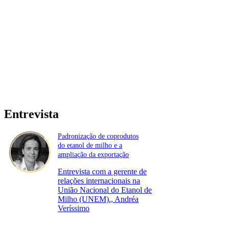
Entrevista
Padronização de coprodutos
do etanol de milho e a
ampliação da exportação
Entrevista com a gerente de
relações internacionais na
União Nacional do Etanol de
Milho (UNEM)., Andréa
Veríssimo