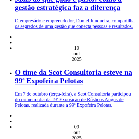
gestão estratégica faz a diferença
O empresário e empreendedor, Daniel Junqueira, compartilha
os segredos de uma gestão que conecta pessoas e resultados.
10
out
2025
O time da Scot Consultoria esteve na
99ª Expofeira Pelotas
Em 7 de outubro (terça-feira), a Scot Consultoria participou
do primeiro dia da 19ª Exposição de Rústicos Angus de
Pelotas, realizada durante a 99ª Expofeira Pelotas.
09
out
2025