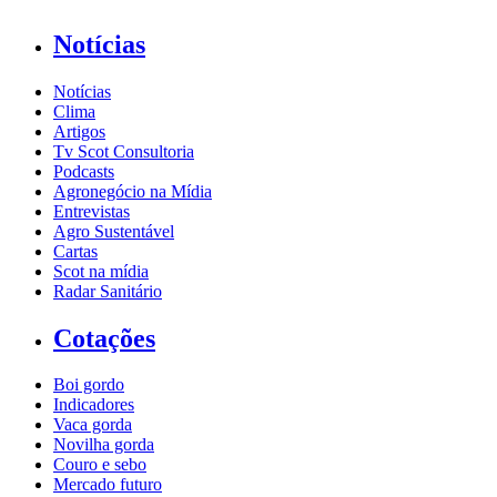
Notícias
Notícias
Clima
Artigos
Tv Scot Consultoria
Podcasts
Agronegócio na Mídia
Entrevistas
Agro Sustentável
Cartas
Scot na mídia
Radar Sanitário
Cotações
Boi gordo
Indicadores
Vaca gorda
Novilha gorda
Couro e sebo
Mercado futuro