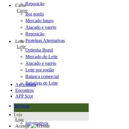
Reposição
Carne
Carne
Boi gordo
Mercado futuro
Atacado e varejo
Reposição
Proteínas Alternativas
Leite
Leite
Ordenha Brasil
Mercado do Leite
Atacado e varejo
Leite por região
Balança comercial
Relatório de Leite
Agricultura
Encontros
APP Scot
Serviços
Loja
Loja
Informativos
Acessar