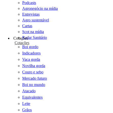
Podcasts
Agronegócio na mídia
Entrevistas
Agro sustentável
Cartas
Scot na mídia
Radar Sanitário
Cotações
Cotações
Boi gordo
Indicadores
Vaca gorda
Novilha gorda
Couro e sebo
Mercado futuro
Boi no mundo
Atacado
Equivalentes
Leite
Grãos