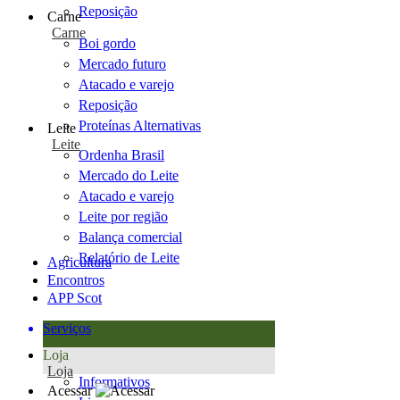
Reposição
Carne
Carne
Boi gordo
Mercado futuro
Atacado e varejo
Reposição
Proteínas Alternativas
Leite
Leite
Ordenha Brasil
Mercado do Leite
Atacado e varejo
Leite por região
Balança comercial
Relatório de Leite
Agricultura
Encontros
APP Scot
Serviços
Loja
Loja
Informativos
Acessar