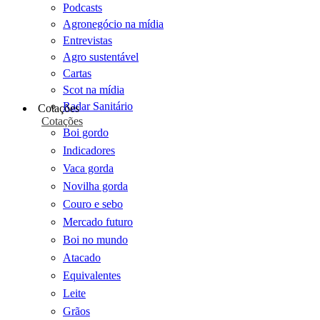
Podcasts
Agronegócio na mídia
Entrevistas
Agro sustentável
Cartas
Scot na mídia
Radar Sanitário
Cotações
Cotações
Boi gordo
Indicadores
Vaca gorda
Novilha gorda
Couro e sebo
Mercado futuro
Boi no mundo
Atacado
Equivalentes
Leite
Grãos