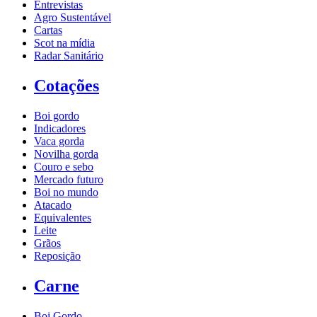
Entrevistas
Agro Sustentável
Cartas
Scot na mídia
Radar Sanitário
Cotações
Boi gordo
Indicadores
Vaca gorda
Novilha gorda
Couro e sebo
Mercado futuro
Boi no mundo
Atacado
Equivalentes
Leite
Grãos
Reposição
Carne
Boi Gordo