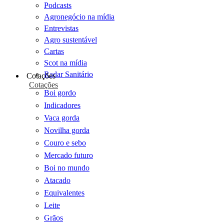
Podcasts
Agronegócio na mídia
Entrevistas
Agro sustentável
Cartas
Scot na mídia
Radar Sanitário
Cotações
Cotações
Boi gordo
Indicadores
Vaca gorda
Novilha gorda
Couro e sebo
Mercado futuro
Boi no mundo
Atacado
Equivalentes
Leite
Grãos