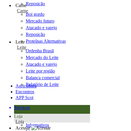
Reposição
Carne
Carne
Boi gordo
Mercado futuro
Atacado e varejo
Reposição
Proteínas Alternativas
Leite
Leite
Ordenha Brasil
Mercado do Leite
Atacado e varejo
Leite por região
Balança comercial
Relatório de Leite
Agricultura
Encontros
APP Scot
Serviços
Loja
Loja
Informativos
Acessar