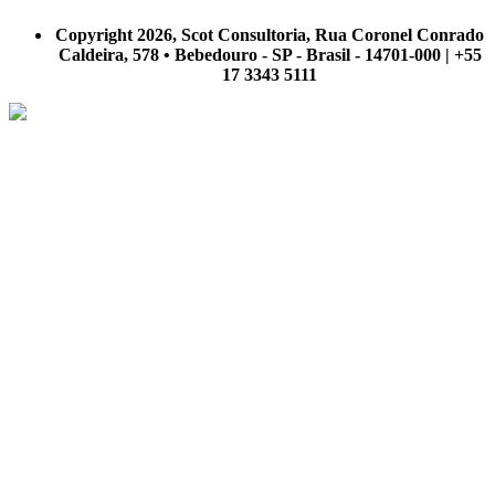
A Scot Consultoria não se responsabiliza por negócios realizados a partir das informações contidas em
nosso site.
Copyright 2026, Scot Consultoria, Rua Coronel Conrado
Caldeira, 578 • Bebedouro - SP - Brasil - 14701-000 | +55
17 3343 5111