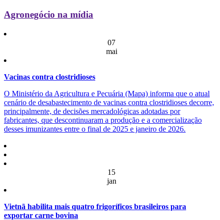
Agronegócio na mídia
07
mai
Vacinas contra clostridioses
O Ministério da Agricultura e Pecuária (Mapa) informa que o atual
cenário de desabastecimento de vacinas contra clostridioses decorre,
principalmente, de decisões mercadológicas adotadas por
fabricantes, que descontinuaram a produção e a comercialização
desses imunizantes entre o final de 2025 e janeiro de 2026.
15
jan
Vietnã habilita mais quatro frigoríficos brasileiros para
exportar carne bovina