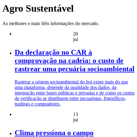
Agro Sustentável
As melhores e mais fiéis informações do mercado.
20
jul
Da declaração no CAR à
comprovação na cadeia: o custo de
rastrear uma pecuária socioambiental
Rastrear a origem socioambiental do boi exige mais do que
uma plataforma, depende da qualidade dos dados, da
integração entre bases públicas e privadas e de como os custos
de verificação se distribuem entre pecuaristas, frigoríficos,
tradings e compradores.
13
jul
Clima pressiona o campo