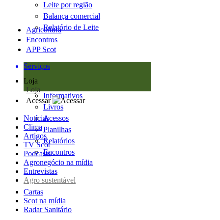
Leite por região
Balança comercial
Relatório de Leite
Agricultura
Encontros
APP Scot
Serviços
Loja
Loja
Informativos
Acessar
Livros
Notícias
Acessos
Clima
Planilhas
Artigos
Relatórios
TV Scot
Encontros
Podcasts
Agronegócio na mídia
Entrevistas
Agro sustentável
Cartas
Scot na mídia
Radar Sanitário