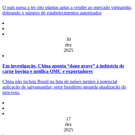
O país passa a ter oito plantas aptas a vender ao mercado vietnamita,
dobrando o número de estabelecimentos autorizados
30
dez
2025
Em investigação, China aponta “dano grave” à indústria de
carne bovina e notifica OMC e exportadores
China não incluiu Brasil na lista de países isentos à potencial
aplicação de salvaguardas; setor brasileiro aguarda atualização do
processo.
17
dez
2025