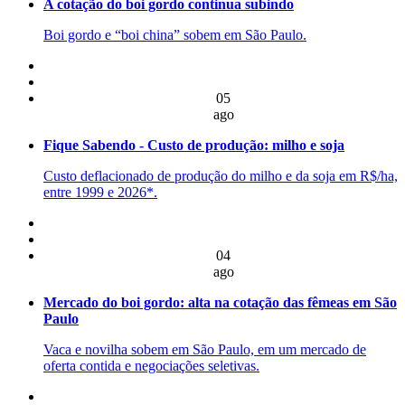
A cotação do boi gordo continua subindo
Boi gordo e “boi china” sobem em São Paulo.
05
ago
Fique Sabendo - Custo de produção: milho e soja
Custo deflacionado de produção do milho e da soja em R$/ha,
entre 1999 e 2026*.
04
ago
Mercado do boi gordo: alta na cotação das fêmeas em São
Paulo
Vaca e novilha sobem em São Paulo, em um mercado de
oferta contida e negociações seletivas.