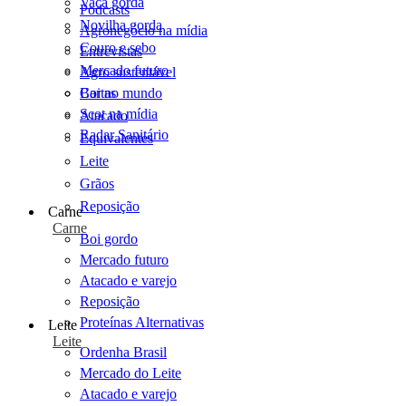
Vaca gorda
Podcasts
Novilha gorda
Agronegócio na mídia
Couro e sebo
Entrevistas
Mercado futuro
Agro sustentável
Cartas
Boi no mundo
Scot na mídia
Atacado
Radar Sanitário
Equivalentes
Leite
Grãos
Reposição
Carne
Carne
Boi gordo
Mercado futuro
Atacado e varejo
Reposição
Proteínas Alternativas
Leite
Leite
Ordenha Brasil
Mercado do Leite
Atacado e varejo