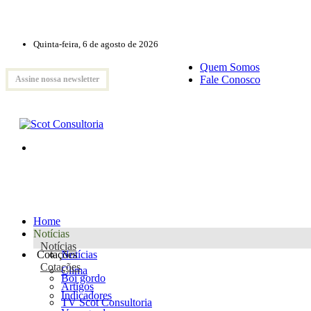
Quinta-feira, 6 de agosto de 2026
Quem Somos
Fale Conosco
Assine nossa newsletter
Home
Notícias
Notícias
Cotações
Notícias
Cotações
Clima
Boi gordo
Artigos
Indicadores
TV Scot Consultoria