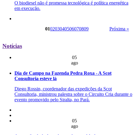
O biodiesel não é promessa tecnológica é política energética
em execução.
01
02
03
04
05
06
07
08
09
Próxima »
Notícias
05
ago
Dia de Campo na Fazenda Pedra Roxa - A Scot
Consultoria esteve lá
Diego Rossin, coordenador das expedições da Scot
Consultoria, ministrou palestra sobre o Circuito Cria durante o
evento promovido pelo Siralta, no Pará.
05
ago