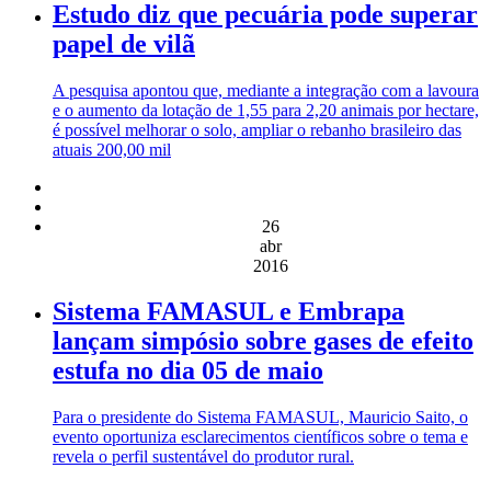
Estudo diz que pecuária pode superar
papel de vilã
A pesquisa apontou que, mediante a integração com a lavoura
e o aumento da lotação de 1,55 para 2,20 animais por hectare,
é possível melhorar o solo, ampliar o rebanho brasileiro das
atuais 200,00 mil
26
abr
2016
Sistema FAMASUL e Embrapa
lançam simpósio sobre gases de efeito
estufa no dia 05 de maio
Para o presidente do Sistema FAMASUL, Mauricio Saito, o
evento oportuniza esclarecimentos científicos sobre o tema e
revela o perfil sustentável do produtor rural.