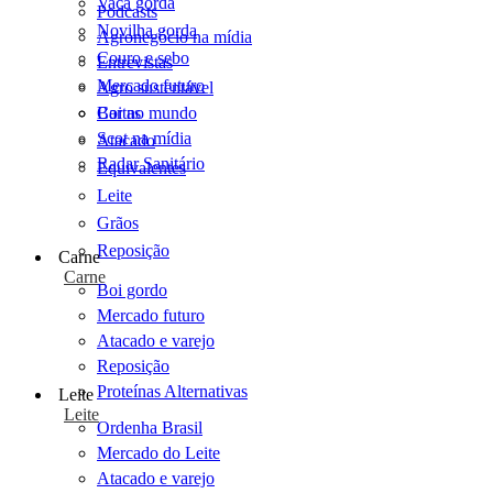
Vaca gorda
Podcasts
Novilha gorda
Agronegócio na mídia
Couro e sebo
Entrevistas
Mercado futuro
Agro sustentável
Cartas
Boi no mundo
Scot na mídia
Atacado
Radar Sanitário
Equivalentes
Leite
Grãos
Reposição
Carne
Carne
Boi gordo
Mercado futuro
Atacado e varejo
Reposição
Proteínas Alternativas
Leite
Leite
Ordenha Brasil
Mercado do Leite
Atacado e varejo