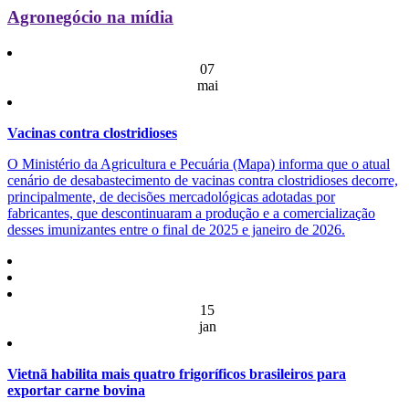
Agronegócio na mídia
07
mai
Vacinas contra clostridioses
O Ministério da Agricultura e Pecuária (Mapa) informa que o atual
cenário de desabastecimento de vacinas contra clostridioses decorre,
principalmente, de decisões mercadológicas adotadas por
fabricantes, que descontinuaram a produção e a comercialização
desses imunizantes entre o final de 2025 e janeiro de 2026.
15
jan
Vietnã habilita mais quatro frigoríficos brasileiros para
exportar carne bovina