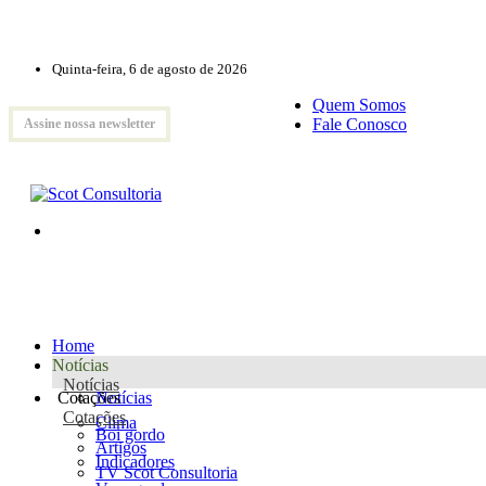
Quinta-feira, 6 de agosto de 2026
Quem Somos
Fale Conosco
Assine nossa newsletter
Home
Notícias
Notícias
Cotações
Notícias
Cotações
Clima
Boi gordo
Artigos
Indicadores
TV Scot Consultoria