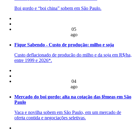
Boi gordo e “boi china” sobem em São Paulo.
05
ago
Fique Sabendo - Custo de produção: milho e soja
Custo deflacionado de produção do milho e da soja em R$/ha,
entre 1999 e 2026*.
04
ago
Mercado do boi gordo: alta na cotação das fêmeas em São
Paulo
Vaca e novilha sobem em São Paulo, em um mercado de
oferta contida e negociações seletivas.