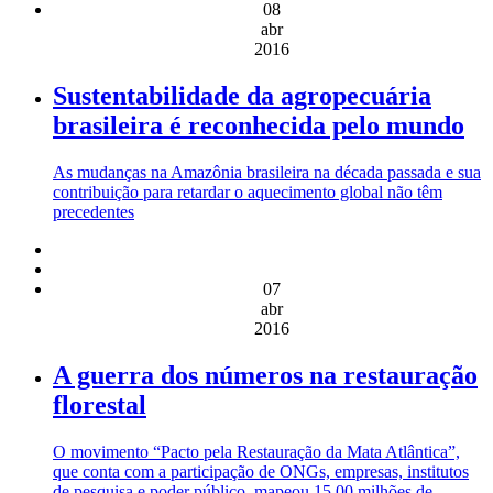
08
abr
2016
Sustentabilidade da agropecuária
brasileira é reconhecida pelo mundo
As mudanças na Amazônia brasileira na década passada e sua
contribuição para retardar o aquecimento global não têm
precedentes
07
abr
2016
A guerra dos números na restauração
florestal
O movimento “Pacto pela Restauração da Mata Atlântica”,
que conta com a participação de ONGs, empresas, institutos
de pesquisa e poder público, mapeou 15,00 milhões de