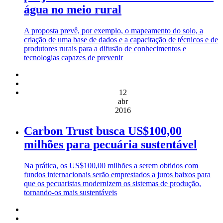
água no meio rural
A proposta prevê, por exemplo, o mapeamento do solo, a
criação de uma base de dados e a capacitação de técnicos e de
produtores rurais para a difusão de conhecimentos e
tecnologias capazes de prevenir
12
abr
2016
Carbon Trust busca US$100,00
milhões para pecuária sustentável
Na prática, os US$100,00 milhões a serem obtidos com
fundos internacionais serão emprestados a juros baixos para
que os pecuaristas modernizem os sistemas de produção,
tornando-os mais sustentáveis