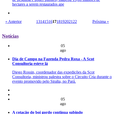
hectares a serem restaurados ape
« Anterior
13
14
15
16
17
18
19
20
21
22
Próxima »
Notícias
05
ago
Dia de Campo na Fazenda Pedra Roxa - A Scot
Consultoria esteve lá
Diego Rossin, coordenador das expedições da Scot
Consultoria, ministrou palestra sobre o Circuito Cria durante o
evento promovido pelo Siralta, no Pará.
05
ago
A cotação do boi gordo continua subindo