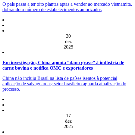
O país passa a ter oito plantas aptas a vender ao mercado vietnamita,
dobrando o número de estabelecimentos autorizados
30
dez
2025
Em investigação, China aponta “dano grave” à indústria de
carne bovina e notifica OMC e exportadores
China não incluiu Brasil na lista de países isentos à potencial
aplicação de salvaguardas; setor brasileiro aguarda atualização do
processo.
17
dez
2025