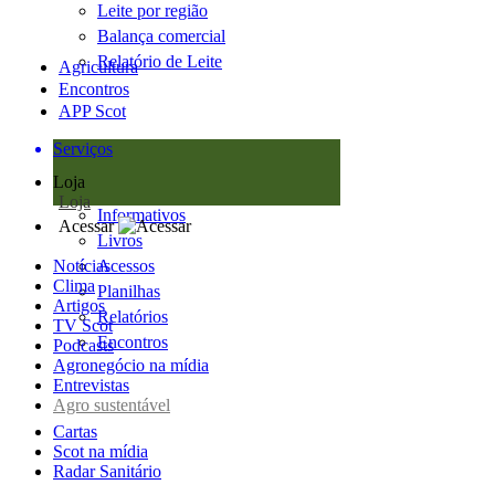
Leite por região
Balança comercial
Relatório de Leite
Agricultura
Encontros
APP Scot
Serviços
Loja
Loja
Informativos
Acessar
Livros
Notícias
Acessos
Clima
Planilhas
Artigos
Relatórios
TV Scot
Encontros
Podcasts
Agronegócio na mídia
Entrevistas
Agro sustentável
Cartas
Scot na mídia
Radar Sanitário