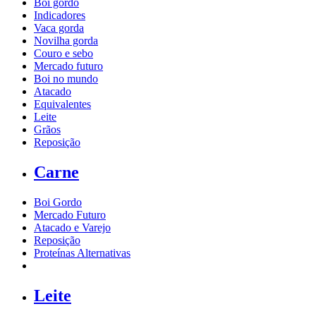
Boi gordo
Indicadores
Vaca gorda
Novilha gorda
Couro e sebo
Mercado futuro
Boi no mundo
Atacado
Equivalentes
Leite
Grãos
Reposição
Carne
Boi Gordo
Mercado Futuro
Atacado e Varejo
Reposição
Proteínas Alternativas
Leite