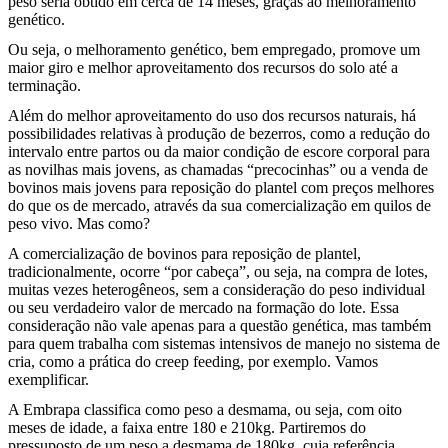
peso seria obtido em cerca de 14 meses, graças ao melhoramento
genético.
Ou seja, o melhoramento genético, bem empregado, promove um
maior giro e melhor aproveitamento dos recursos do solo até a
terminação.
Além do melhor aproveitamento do uso dos recursos naturais, há
possibilidades relativas à produção de bezerros, como a redução do
intervalo entre partos ou da maior condição de escore corporal para
as novilhas mais jovens, as chamadas “precocinhas” ou a venda de
bovinos mais jovens para reposição do plantel com preços melhores
do que os de mercado, através da sua comercialização em quilos de
peso vivo. Mas como?
A comercialização de bovinos para reposição de plantel,
tradicionalmente, ocorre “por cabeça”, ou seja, na compra de lotes,
muitas vezes heterogêneos, sem a consideração do peso individual
ou seu verdadeiro valor de mercado na formação do lote. Essa
consideração não vale apenas para a questão genética, mas também
para quem trabalha com sistemas intensivos de manejo no sistema de
cria, como a prática do creep feeding, por exemplo. Vamos
exemplificar.
A Embrapa classifica como peso a desmama, ou seja, com oito
meses de idade, a faixa entre 180 e 210kg. Partiremos do
pressuposto de um peso a desmama de 180kg, cuja referência,