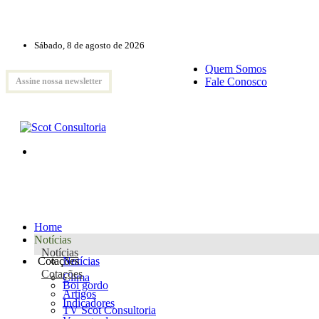
Sábado, 8 de agosto de 2026
Quem Somos
Fale Conosco
Assine nossa newsletter
Home
Notícias
Notícias
Cotações
Notícias
Cotações
Clima
Boi gordo
Artigos
Indicadores
TV Scot Consultoria