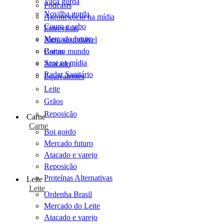
Vaca gorda
Podcasts
Novilha gorda
Agronegócio na mídia
Couro e sebo
Entrevistas
Mercado futuro
Agro sustentável
Cartas
Boi no mundo
Scot na mídia
Atacado
Radar Sanitário
Equivalentes
Leite
Grãos
Reposição
Carne
Carne
Boi gordo
Mercado futuro
Atacado e varejo
Reposição
Proteínas Alternativas
Leite
Leite
Ordenha Brasil
Mercado do Leite
Atacado e varejo