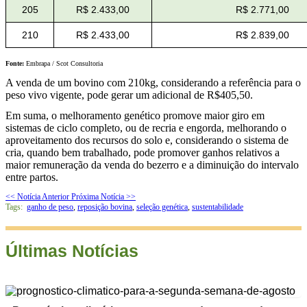
205
R$ 2.433,00
R$ 2.771,00
210
R$ 2.433,00
R$ 2.839,00
Fonte:
Embrapa / Scot Consultoria
A venda de um bovino com 210kg, considerando a referência para o
peso vivo vigente, pode gerar um adicional de R$405,50.
Em suma, o melhoramento genético promove maior giro em
sistemas de ciclo completo, ou de recria e engorda, melhorando o
aproveitamento dos recursos do solo e, considerando o sistema de
cria, quando bem trabalhado, pode promover ganhos relativos a
maior remuneração da venda do bezerro e a diminuição do intervalo
entre partos.
<< Notícia Anterior
Próxima Notícia >>
Tags:
ganho de peso
,
reposição bovina
,
seleção genética
,
sustentabilidade
Últimas Notícias