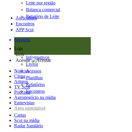
Leite por região
Balança comercial
Relatório de Leite
Agricultura
Encontros
APP Scot
Serviços
Loja
Loja
Informativos
Acessar
Livros
Notícias
Acessos
Clima
Planilhas
Artigos
Relatórios
TV Scot
Encontros
Podcasts
Agronegócio na mídia
Entrevistas
Agro sustentável
Cartas
Scot na mídia
Radar Sanitário