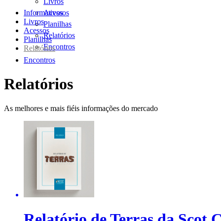
Livros
Informativos
Acessos
Livros
Planilhas
Acessos
Relatórios
Planilhas
Encontros
Relatórios
Encontros
Relatórios
As melhores e mais fiéis informações do mercado
Relatório de Terras da Scot 