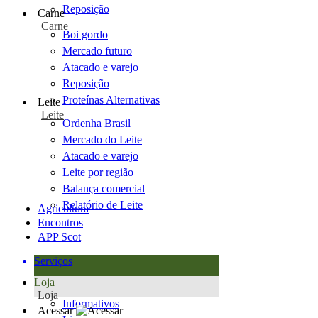
Reposição
Carne
Carne
Boi gordo
Mercado futuro
Atacado e varejo
Reposição
Proteínas Alternativas
Leite
Leite
Ordenha Brasil
Mercado do Leite
Atacado e varejo
Leite por região
Balança comercial
Relatório de Leite
Agricultura
Encontros
APP Scot
Serviços
Loja
Loja
Informativos
Acessar