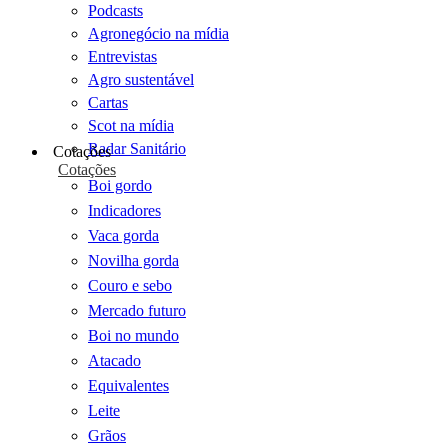
Podcasts
Agronegócio na mídia
Entrevistas
Agro sustentável
Cartas
Scot na mídia
Radar Sanitário
Cotações
Cotações
Boi gordo
Indicadores
Vaca gorda
Novilha gorda
Couro e sebo
Mercado futuro
Boi no mundo
Atacado
Equivalentes
Leite
Grãos