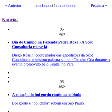
« Anterior
30
31
32
33
34
35
36
37
38
39
Próxima »
Notícias
05
ago
Dia de Campo na Fazenda Pedra Roxa - A Scot
Consultoria esteve lá
Diego Rossin, coordenador das expedições da Scot
Consultoria, ministrou palestra sobre o Circuito Cria durante o
evento promovido pelo Siralta, no Pará.
05
ago
A cotação do boi gordo continua subindo
Boi gordo e “boi china” sobem em São Paulo.