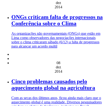
dez
2014
ONGs criticam falta de progressos na
Conferência sobre o Clima
As organizações não governamentais (ONGs) que estão em
Lima como observadores das negociações internacionais
sobre o clima criticaram sábado (6/12) a falta de progressos
para alcançar um acordo multil
08
dez
2014
Cinco problemas causados pelo
aquecimento global na agricultura
Com as secas dos últimos anos, ficou ainda mais claro que o
aquecimento global é uma realidade. Diversos pesquisadores