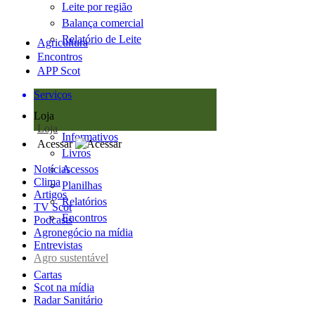
Leite por região
Balança comercial
Relatório de Leite
Agricultura
Encontros
APP Scot
Serviços
Loja
Loja
Informativos
Acessar
Livros
Notícias
Acessos
Clima
Planilhas
Artigos
Relatórios
TV Scot
Encontros
Podcasts
Agronegócio na mídia
Entrevistas
Agro sustentável
Cartas
Scot na mídia
Radar Sanitário