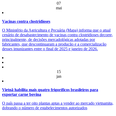
07
mai
Vacinas contra clostridioses
O Ministério da Agricultura e Pecuária (Mapa) informa que o atual
cenário de desabastecimento de vacinas contra clostridioses decorre,
principalmente, de decisões mercadológicas adotadas por
fabricantes, que descontinuaram a produção e a comercialização
desses imunizantes entre o final de 2025 e janeiro de 2026.
15
jan
Vietnã habilita mais quatro frigoríficos brasileiros para
exportar carne bovina
O país passa a ter oito plantas aptas a vender ao mercado vietnamita,
dobrando o número de estabelecimentos autorizados