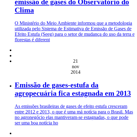
emissão de gases do Observatório do
Clima
O Ministério do Meio Ambiente informou que a metodologia
utilizada pelo Sistema de Estimativa de Emissão de Gases de
Efeito Estufa (Seeg) para o setor de mudança do uso da terra e
florestas é diferent
21
nov
2014
Emissão de gases-estufa da
agropecuária fica estagnada em 2013
As emissões brasileiras de gases de efeito estufa cresceram
entre 2012 e 2013, o que é uma má notícia para o Brasil. Mas
no agronegócio elas mantiveram-se estagnadas, o que pode
ser uma boa notícia ho