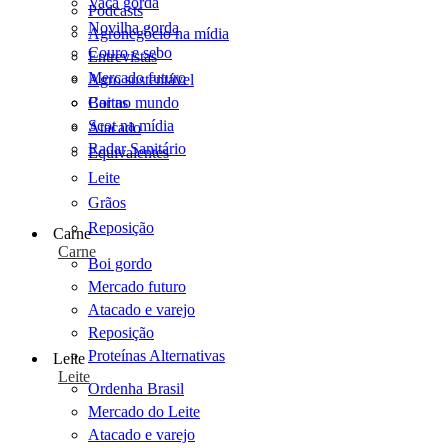
Vaca gorda
Podcasts
Novilha gorda
Agronegócio na mídia
Couro e sebo
Entrevistas
Mercado futuro
Agro sustentável
Cartas
Boi no mundo
Scot na mídia
Atacado
Radar Sanitário
Equivalentes
Leite
Grãos
Reposição
Carne
Carne
Boi gordo
Mercado futuro
Atacado e varejo
Reposição
Proteínas Alternativas
Leite
Leite
Ordenha Brasil
Mercado do Leite
Atacado e varejo