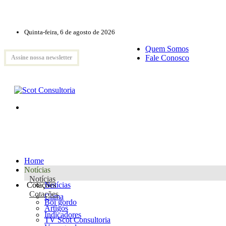
Quinta-feira, 6 de agosto de 2026
Quem Somos
Fale Conosco
Assine nossa newsletter
Home
Notícias
Notícias
Cotações
Notícias
Cotações
Clima
Boi gordo
Artigos
Indicadores
TV Scot Consultoria