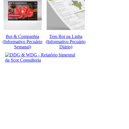
Boi & Companhia
Tem Boi na Linha
(Informativo Pecuário
(Informativo Pecuário
Semanal)
Diário)