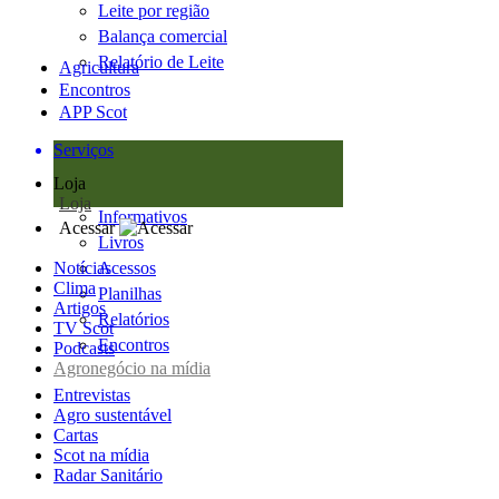
Leite por região
Balança comercial
Relatório de Leite
Agricultura
Encontros
APP Scot
Serviços
Loja
Loja
Informativos
Acessar
Livros
Notícias
Acessos
Clima
Planilhas
Artigos
Relatórios
TV Scot
Encontros
Podcasts
Agronegócio na mídia
Entrevistas
Agro sustentável
Cartas
Scot na mídia
Radar Sanitário