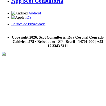
App Scot Consultoria
Android
IOS
Política de Privacidade
A Scot Consultoria não se responsabiliza por negócios realizados a partir das informações contidas em
nosso site.
Copyright 2026, Scot Consultoria, Rua Coronel Conrado
Caldeira, 578 • Bebedouro - SP - Brasil - 14701-000 | +55
17 3343 5111