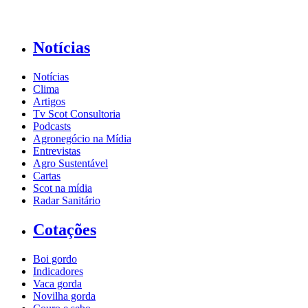
Notícias
Notícias
Clima
Artigos
Tv Scot Consultoria
Podcasts
Agronegócio na Mídia
Entrevistas
Agro Sustentável
Cartas
Scot na mídia
Radar Sanitário
Cotações
Boi gordo
Indicadores
Vaca gorda
Novilha gorda