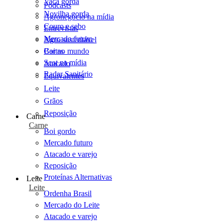
Vaca gorda
Podcasts
Novilha gorda
Agronegócio na mídia
Couro e sebo
Entrevistas
Mercado futuro
Agro sustentável
Cartas
Boi no mundo
Scot na mídia
Atacado
Radar Sanitário
Equivalentes
Leite
Grãos
Reposição
Carne
Carne
Boi gordo
Mercado futuro
Atacado e varejo
Reposição
Proteínas Alternativas
Leite
Leite
Ordenha Brasil
Mercado do Leite
Atacado e varejo