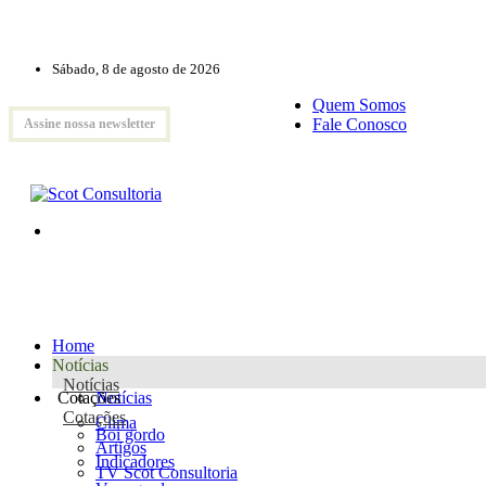
Sábado, 8 de agosto de 2026
Quem Somos
Fale Conosco
Assine nossa newsletter
Home
Notícias
Notícias
Cotações
Notícias
Cotações
Clima
Boi gordo
Artigos
Indicadores
TV Scot Consultoria