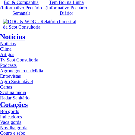
Boi & Companhia
Tem Boi na Linha
(Informativo Pecuário
(Informativo Pecuário
Semanal)
Diário)
Notícias
Notícias
Clima
Artigos
Tv Scot Consultoria
Podcasts
Agronegócio na Mídia
Entrevistas
Agro Sustentável
Cartas
Scot na mídia
Radar Sanitário
Cotações
Boi gordo
Indicadores
Vaca gorda
Novilha gorda
Couro e sebo