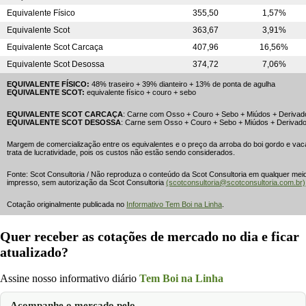
Equivalente Físico
355,50
1,57%
Equivalente Scot
363,67
3,91%
Equivalente Scot Carcaça
407,96
16,56%
Equivalente Scot Desossa
374,72
7,06%
EQUIVALENTE FÍSICO:
48% traseiro + 39% dianteiro + 13% de ponta de agulha
EQUIVALENTE SCOT:
equivalente físico + couro + sebo
EQUIVALENTE SCOT CARCAÇA
: Carne com Osso + Couro + Sebo + Miúdos + Derivad
EQUIVALENTE SCOT DESOSSA
: Carne sem Osso + Couro + Sebo + Miúdos + Derivad
Margem de comercialização entre os equivalentes e o preço da arroba do boi gordo e vac
trata de lucratividade, pois os custos não estão sendo considerados.
Fonte: Scot Consultoria / Não reproduza o conteúdo da Scot Consultoria em qualquer mei
impresso, sem autorização da Scot Consultoria
(scotconsultoria@scotconsultoria.com.br)
Cotação originalmente publicada no
Informativo Tem Boi na Linha
.
Quer receber as cotações de mercado no dia e ficar
atualizado?
Assine nosso informativo diário
Tem Boi na Linha
Acompanhe o mercado pelo