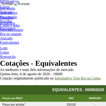
Informativos
Acessar
Livros
Boi gordo
Acessos
Indicadores
Vaca gorda
Planilhas
Novilha
Relatórios
Couro e sebo
Encontros
Mercado futuro
Boi no mundo
Atacado
Equivalentes
Leite
Grãos
Reposição
Cotações - Equivalentes
As melhores e mais fiéis informações de mercado
Quinta-feira, 6 de agosto de 2026 -
18h00
Cotação originalmente publicada no
Informativo Tem Boi na Linha
.
EQUIVALENTES - 06/08/2026
Preços em R$/@
BOI
MARGEM
Preço por arroba*
350,00
-