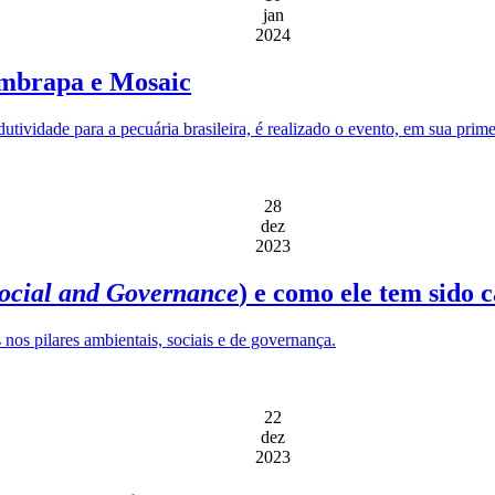
jan
2024
Embrapa e Mosaic
dutividade para a pecuária brasileira, é realizado o evento, em sua prime
28
dez
2023
ocial and Governance
) e como ele tem sido 
 nos pilares ambientais, sociais e de governança.
22
dez
2023