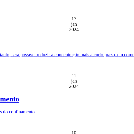
17
jan
2024
tanto, será possível reduzir a concentração mais a curto prazo, em co
11
jan
2024
amento
os do confinamento
10