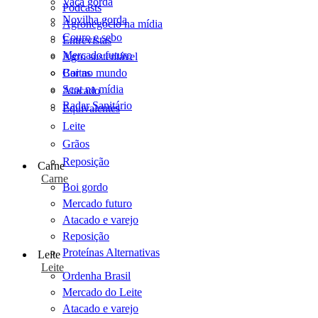
Vaca gorda
Podcasts
Novilha gorda
Agronegócio na mídia
Couro e sebo
Entrevistas
Mercado futuro
Agro sustentável
Cartas
Boi no mundo
Scot na mídia
Atacado
Radar Sanitário
Equivalentes
Leite
Grãos
Reposição
Carne
Carne
Boi gordo
Mercado futuro
Atacado e varejo
Reposição
Proteínas Alternativas
Leite
Leite
Ordenha Brasil
Mercado do Leite
Atacado e varejo