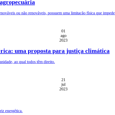
 agropecuária
enováveis ou não renováveis, possuem uma limitação física que impede 
01
ago
2023
ica: uma proposta para justiça climática
idade, ao qual todos têm direito.
21
jul
2023
iz energética.