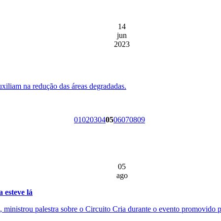
14
jun
2023
auxiliam na redução das áreas degradadas.
01
02
03
04
05
06
07
08
09
05
ago
 esteve lá
ministrou palestra sobre o Circuito Cria durante o evento promovido pe