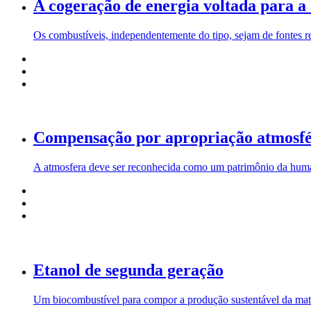
A cogeração de energia voltada para a
Os combustíveis, independentemente do tipo, sejam de fontes r
Compensação por apropriação atmosfér
A atmosfera deve ser reconhecida como um patrimônio da human
Etanol de segunda geração
Um biocombustível para compor a produção sustentável da matr