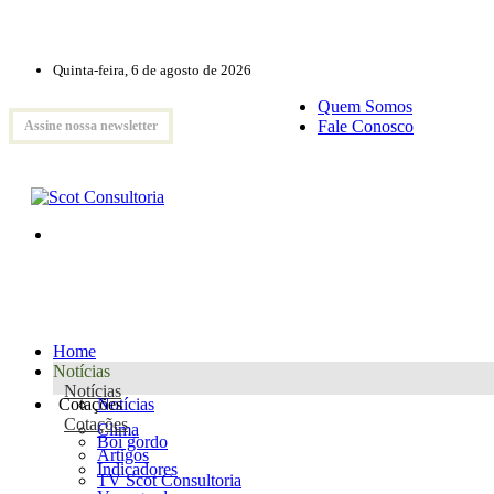
Quinta-feira, 6 de agosto de 2026
Quem Somos
Fale Conosco
Assine nossa newsletter
Home
Notícias
Notícias
Cotações
Notícias
Cotações
Clima
Boi gordo
Artigos
Indicadores
TV Scot Consultoria