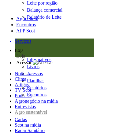
Leite por região
Balança comercial
Relatório de Leite
Agricultura
Encontros
APP Scot
Serviços
Loja
Loja
Informativos
Acessar
Livros
Notícias
Acessos
Clima
Planilhas
Artigos
Relatórios
TV Scot
Encontros
Podcasts
Agronegócio na mídia
Entrevistas
Agro sustentável
Cartas
Scot na mídia
Radar Sanitário