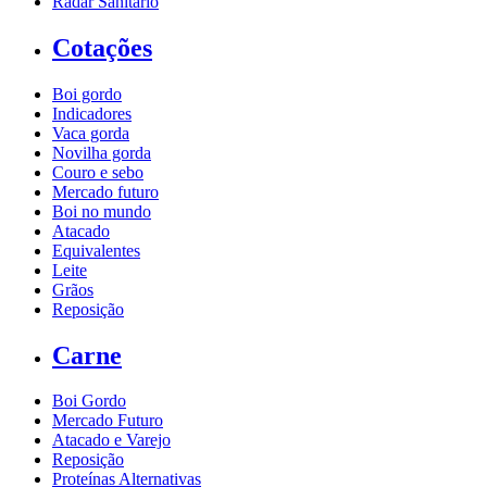
Radar Sanitário
Cotações
Boi gordo
Indicadores
Vaca gorda
Novilha gorda
Couro e sebo
Mercado futuro
Boi no mundo
Atacado
Equivalentes
Leite
Grãos
Reposição
Carne
Boi Gordo
Mercado Futuro
Atacado e Varejo
Reposição
Proteínas Alternativas