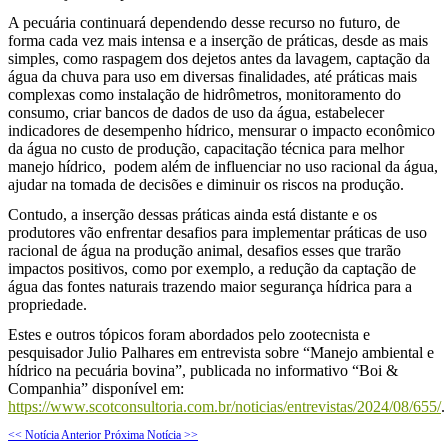
A pecuária continuará dependendo desse recurso no futuro, de
forma cada vez mais intensa e a inserção de práticas, desde as mais
simples, como raspagem dos dejetos antes da lavagem, captação da
água da chuva para uso em diversas finalidades, até práticas mais
complexas como instalação de hidrômetros, monitoramento do
consumo, criar bancos de dados de uso da água, estabelecer
indicadores de desempenho hídrico, mensurar o impacto econômico
da água no custo de produção, capacitação técnica para melhor
manejo hídrico, podem além de influenciar no uso racional da água,
ajudar na tomada de decisões e diminuir os riscos na produção.
Contudo, a inserção dessas práticas ainda está distante e os
produtores vão enfrentar desafios para implementar práticas de uso
racional de água na produção animal, desafios esses que trarão
impactos positivos, como por exemplo, a redução da captação de
água das fontes naturais trazendo maior segurança hídrica para a
propriedade.
Estes e outros tópicos foram abordados pelo zootecnista e
pesquisador Julio Palhares em entrevista sobre “Manejo ambiental e
hídrico na pecuária bovina”, publicada no informativo “Boi &
Companhia” disponível em:
https://www.scotconsultoria.com.br/noticias/entrevistas/2024/08/655/
.
<< Notícia Anterior
Próxima Notícia >>