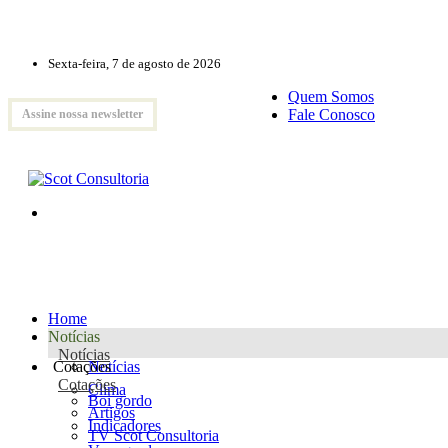
Sexta-feira, 7 de agosto de 2026
Quem Somos
Fale Conosco
Assine nossa newsletter
Home
Notícias
Notícias
Cotações
Notícias
Cotações
Clima
Boi gordo
Artigos
Indicadores
TV Scot Consultoria