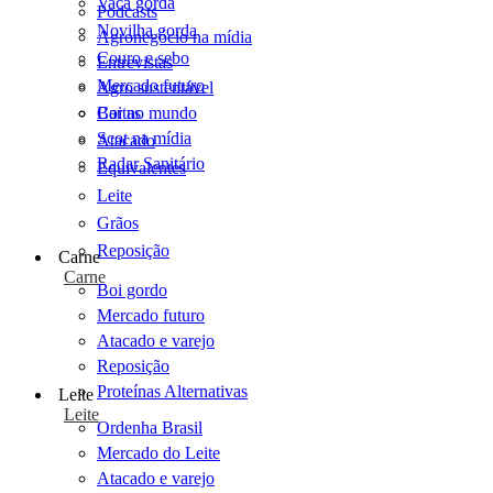
Vaca gorda
Podcasts
Novilha gorda
Agronegócio na mídia
Couro e sebo
Entrevistas
Mercado futuro
Agro sustentável
Cartas
Boi no mundo
Scot na mídia
Atacado
Radar Sanitário
Equivalentes
Leite
Grãos
Reposição
Carne
Carne
Boi gordo
Mercado futuro
Atacado e varejo
Reposição
Proteínas Alternativas
Leite
Leite
Ordenha Brasil
Mercado do Leite
Atacado e varejo