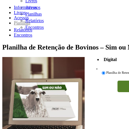
Livros
Informativos
Acessos
Livros
Planilhas
Acessos
Relatórios
Planilhas
Encontros
Relatórios
Encontros
Planilha de Retenção de Bovinos – Sim ou
Digital
Planilha de Ret