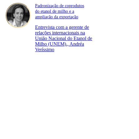
Padronização de coprodutos
do etanol de milho e a
ampliação da exportação
Entrevista com a gerente de
relações internacionais na
União Nacional do Etanol de
Milho (UNEM)., Andréa
Veríssimo