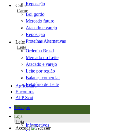
Reposição
Carne
Carne
Boi gordo
Mercado futuro
Atacado e varejo
Reposição
Proteínas Alternativas
Leite
Leite
Ordenha Brasil
Mercado do Leite
Atacado e varejo
Leite por região
Balança comercial
Relatório de Leite
Agricultura
Encontros
APP Scot
Serviços
Loja
Loja
Informativos
Acessar