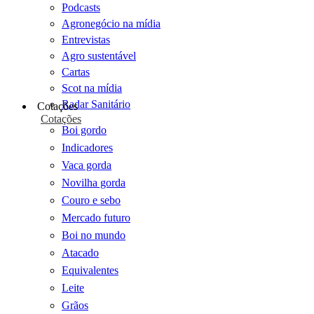
Podcasts
Agronegócio na mídia
Entrevistas
Agro sustentável
Cartas
Scot na mídia
Radar Sanitário
Cotações
Cotações
Boi gordo
Indicadores
Vaca gorda
Novilha gorda
Couro e sebo
Mercado futuro
Boi no mundo
Atacado
Equivalentes
Leite
Grãos