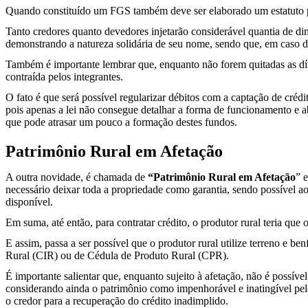
Quando constituído um FGS também deve ser elaborado um estatuto próp
Tanto credores quanto devedores injetarão considerável quantia de din
demonstrando a natureza solidária de seu nome, sendo que, em caso de
Também é importante lembrar que, enquanto não forem quitadas as dív
contraída pelos integrantes.
O fato é que será possível regularizar débitos com a captação de créd
pois apenas a lei não consegue detalhar a forma de funcionamento e ab
que pode atrasar um pouco a formação destes fundos.
Patrimônio Rural em Afetação
A outra novidade, é chamada de
“Patrimônio Rural em Afetação
” 
necessário deixar toda a propriedade como garantia, sendo possível ao
disponível.
Em suma, até então, para contratar crédito, o produtor rural teria qu
E assim, passa a ser possível que o produtor rural utilize terreno e b
Rural (CIR) ou de Cédula de Produto Rural (CPR).
É importante salientar que, enquanto sujeito à afetação, não é possíve
considerando ainda o patrimônio como impenhorável e inatingível pelos 
o credor para a recuperação do crédito inadimplido.