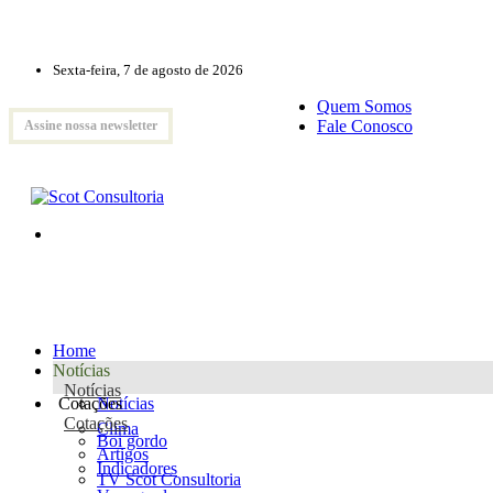
Sexta-feira, 7 de agosto de 2026
Quem Somos
Fale Conosco
Assine nossa newsletter
Home
Notícias
Notícias
Cotações
Notícias
Cotações
Clima
Boi gordo
Artigos
Indicadores
TV Scot Consultoria