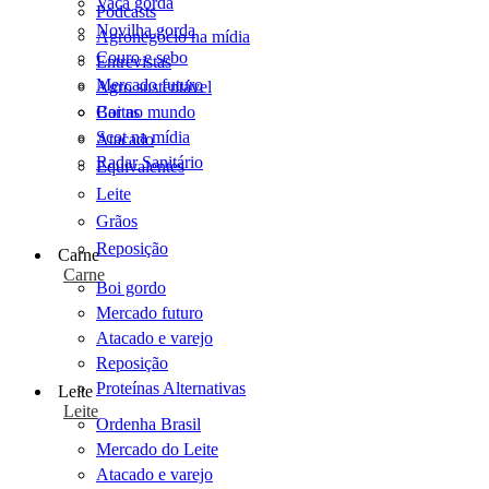
Vaca gorda
Podcasts
Novilha gorda
Agronegócio na mídia
Couro e sebo
Entrevistas
Mercado futuro
Agro sustentável
Cartas
Boi no mundo
Scot na mídia
Atacado
Radar Sanitário
Equivalentes
Leite
Grãos
Reposição
Carne
Carne
Boi gordo
Mercado futuro
Atacado e varejo
Reposição
Proteínas Alternativas
Leite
Leite
Ordenha Brasil
Mercado do Leite
Atacado e varejo