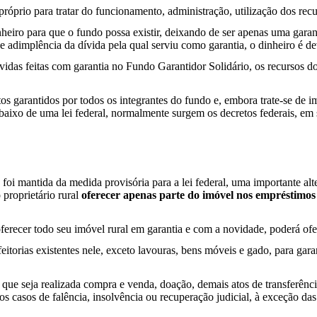
rio para tratar do funcionamento, administração, utilização dos recurs
heiro para que o fundo possa existir, deixando de ser apenas uma garant
 adimplência da dívida pela qual serviu como garantia, o dinheiro é de
idas feitas com garantia no Fundo Garantidor Solidário, os recursos 
itos garantidos por todos os integrantes do fundo e, embora trate-se de
aixo de uma lei federal, normalmente surgem os decretos federais, em s
e foi mantida da medida provisória para a lei federal, uma importante a
 proprietário rural
oferecer apenas parte do imóvel nos empréstimos
e oferecer todo seu imóvel rural em garantia e com a novidade, poderá o
enfeitorias existentes nele, exceto lavouras, bens móveis e gado, para ga
l que seja realizada compra e venda, doação, demais atos de transferência
casos de falência, insolvência ou recuperação judicial, à exceção das d