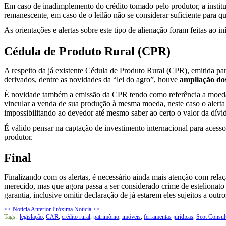
Em caso de inadimplemento do crédito tomado pelo produtor, a institui
remanescente, em caso de o leilão não se considerar suficiente para qu
As orientações e alertas sobre este tipo de alienação foram feitas ao i
Cédula de Produto Rural (CPR)
A respeito da já existente Cédula de Produto Rural (CPR), emitida par
derivados, dentre as novidades da “lei do agro”, houve
ampliação dos
É novidade também a emissão da CPR tendo como referência a moeda e
vincular a venda de sua produção à mesma moeda, neste caso o alerta é 
impossibilitando ao devedor até mesmo saber ao certo o valor da dívi
É válido pensar na captação de investimento internacional para acesso
produtor.
Final
Finalizando com os alertas, é necessário ainda mais atenção com rela
merecido, mas que agora passa a ser considerado crime de estelionato
garantia, inclusive omitir declaração de já estarem eles sujeitos a out
<< Notícia Anterior
Próxima Notícia >>
Tags:
legislação
,
CAR
,
crédito rural
,
patrimônio
,
imóveis
,
ferramentas jurídicas
,
Scot Consul