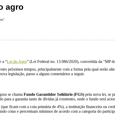
do agro
ro”.
e a “
Lei do Agro
” (Lei Federal no. 13.986/2020), convertida da “MP 
estes próximos tempos, principalmente com a forma pela qual serão alien
ova legislação, passo a alguns comentários a seguir.
agora se chama
Fundo Garantidor Solidário (FGS)
pela nova lei, se p
indo para a garantia tanto de dívidas já existentes, onde o fundo será ac
que ficam com a cota primária de 4%), a instituição financeira ou credo
indo cotas e percentuais mínimos de acordo com a categoria do particip