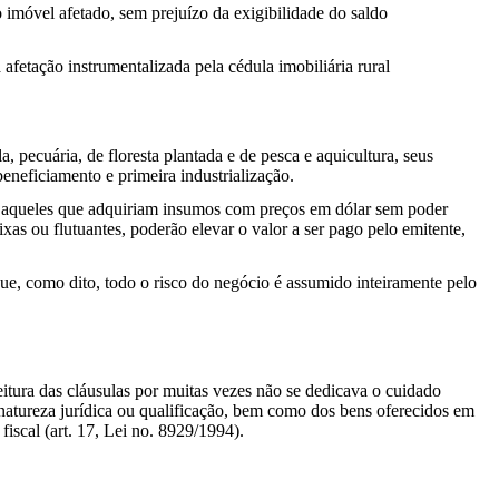
o imóvel afetado, sem prejuízo da exigibilidade do saldo
 afetação instrumentalizada pela cédula imobiliária rural
 pecuária, de floresta plantada e de pesca e aquicultura, seus
eneficiamento e primeira industrialização.
a aqueles que adquiriam insumos com preços em dólar sem poder
xas ou flutuantes, poderão elevar o valor a ser pago pelo emitente,
que, como dito, todo o risco do negócio é assumido inteiramente pelo
itura das cláusulas por muitas vezes não se dedicava o cuidado
 natureza jurídica ou qualificação, bem como dos bens oferecidos em
fiscal (art. 17, Lei no. 8929/1994).