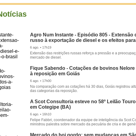
Notícias
Agro Num Instante - Episódio 805 - Extensão 
russo à exportação de diesel e os efeitos para
6 ago. • 17h19
Extensão das restrições russas reforça a pressão e a preocupa
mercado de diesel.
Fique Sabendo - Cotações de bovinos Nelore
à reposição em Goiás
6 ago. • 17h00
Na comparação com as cotações há 30 dias, Goiás registrou alt
das categorias da reposição.
A Scot Consultoria esteve no 58º Leilão Tour
em Cotegipe (BA)
6 ago. • 16h10
Felipe Fabbri, coordenador da equipe de inteligência da Scot Co
ministrou palestra sobre mercado da pecuária de cria e de genét
Mercado do boi gordo: sem mudanças em Sã