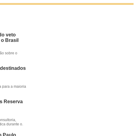
do veto
 o Brasil
ção sobre o
 destinados
a para a maioria
os Reserva
nsultoria,
ica durante o.
o Paulo