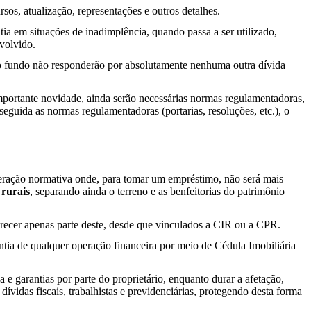
os, atualização, representações e outros detalhes.
ia em situações de inadimplência, quando passa a ser utilizado,
volvido.
do fundo não responderão por absolutamente nenhuma outra dívida
 importante novidade, ainda serão necessárias normas regulamentadoras,
eguida as normas regulamentadoras (portarias, resoluções, etc.), o
lteração normativa onde, para tomar um empréstimo, não será mais
 rurais
, separando ainda o terreno e as benfeitorias do patrimônio
ferecer apenas parte deste, desde que vinculados a CIR ou a CPR.
rantia de qualquer operação financeira por meio de Cédula Imobiliária
 e garantias por parte do proprietário, enquanto durar a afetação,
ívidas fiscais, trabalhistas e previdenciárias, protegendo desta forma