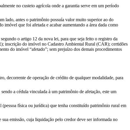
ipalmente no custeio agrícola onde a garantia serve em um período
 um lado, antes o patrimônio possuía valor muito superior ao do
e do imóvel que foi afetada e acabar aumentando a área dada como
segundo o artigo 12 da nova lei, para que seja feito o registro da
R); inscrição do imóvel no Cadastro Ambiental Rural (CAR); certidões
iamento do imóvel “afetado”; sem prejuízo dos demais procedimentos
ro, decorrente de operação de crédito de qualquer modalidade, para
 sendo a cédula vinculada à um patrimônio de afetação, este um
al (pessoa física ou jurídica) que tenha constituído patrimônio rural em
e sua emissão, cuja liquidação pelo credor deve ser informada no