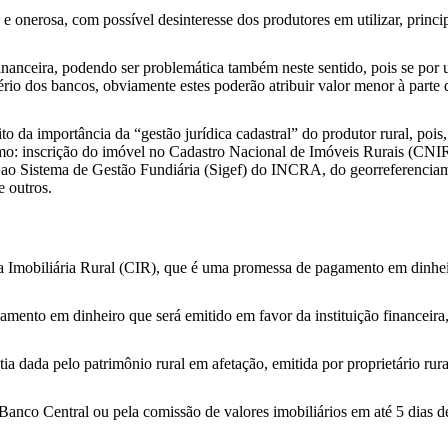
e onerosa, com possível desinteresse dos produtores em utilizar, princ
 financeira, podendo ser problemática também neste sentido, pois se por
itério dos bancos, obviamente estes poderão atribuir valor menor à part
o da importância da “gestão jurídica cadastral” do produtor rural, pois, 
omo: inscrição do imóvel no Cadastro Nacional de Imóveis Rurais (CNI
 junto ao Sistema de Gestão Fundiária (Sigef) do INCRA, do georreferenc
e outros.
a Imobiliária Rural (CIR), que é uma promessa de pagamento em dinhei
ento em dinheiro que será emitido em favor da instituição financeira,
ntia dada pelo patrimônio rural em afetação, emitida por proprietário rur
Banco Central ou pela comissão de valores imobiliários em até 5 dias d