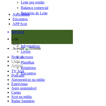
Leite por região
Balança comercial
Relatório de Leite
Agricultura
Encontros
APP Scot
Serviços
Loja
Loja
Informativos
Acessar
Livros
Notícias
Acessos
Clima
Planilhas
Artigos
Relatórios
TV Scot
Encontros
Podcasts
Agronegócio na mídia
Entrevistas
Agro sustentável
Cartas
Scot na mídia
Radar Sanitário