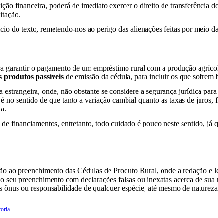
ção financeira, poderá de imediato exercer o direito de transferência d
itação.
nício do texto, remetendo-nos ao perigo das alienações feitas por meio da
a garantir o pagamento de um empréstimo rural com a produção agrícola,
 produtos passíveis
de emissão da cédula, para incluir os que sofrem b
strangeira, onde, não obstante se considere a segurança jurídica par
no sentido de que tanto a variação cambial quanto as taxas de juros, fi
da.
 de financiamentos, entretanto, todo cuidado é pouco neste sentido, já 
ção ao preenchimento das Cédulas de Produto Rural, onde a redação e le
 o seu preenchimento com declarações falsas ou inexatas acerca de sua
ros ônus ou responsabilidade de qualquer espécie, até mesmo de natureza 
toria