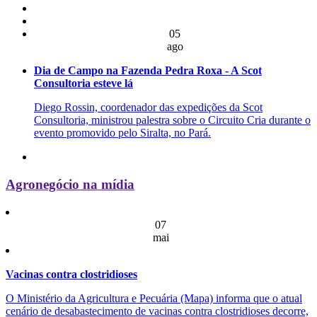
05
ago
Dia de Campo na Fazenda Pedra Roxa - A Scot
Consultoria esteve lá
Diego Rossin, coordenador das expedições da Scot
Consultoria, ministrou palestra sobre o Circuito Cria durante o
evento promovido pelo Siralta, no Pará.
Agronegócio na mídia
07
mai
Vacinas contra clostridioses
O Ministério da Agricultura e Pecuária (Mapa) informa que o atual
cenário de desabastecimento de vacinas contra clostridioses decorre,