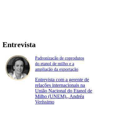
Entrevista
Padronização de coprodutos
do etanol de milho e a
ampliação da exportação
Entrevista com a gerente de
relações internacionais na
União Nacional do Etanol de
Milho (UNEM)., Andréa
Veríssimo