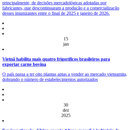
principalmente, de decisões mercadológicas adotadas por
fabricantes, que descontinuaram a produção e a comercialização
desses imunizantes entre o final de 2025 e janeiro de 2026.
15
jan
Vietnã habilita mais quatro frigoríficos brasileiros para
exportar carne bovina
O país passa a ter oito plantas aptas a vender ao mercado vietnamita,
dobrando o número de estabelecimentos autorizados
30
dez
2025