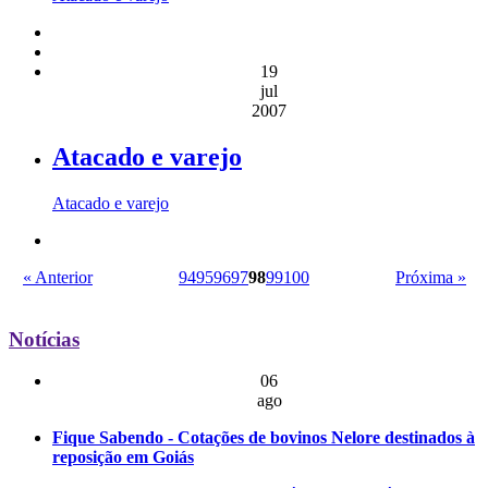
19
jul
2007
Atacado e varejo
Atacado e varejo
« Anterior
94
95
96
97
98
99
100
Próxima »
Notícias
06
ago
Fique Sabendo - Cotações de bovinos Nelore destinados à
reposição em Goiás