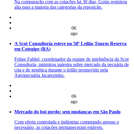
Na comparação com as cotações há 30 dias, Goiás registrou
alta para a maioria das categorias da reposição.
06
ago
A Scot Consultoria esteve no 58º Leilão Touros Reserva
em Cotegipe (BA)
Felipe Fabbri, coordenador da equipe de inteligência da Scot
Consultoria, ministrou palestra sobre mercado da pecuária de
cria e de genética durante o leilão promovido pela
Agropecuária Jacarezinho.
06
ago
Mercado do boi gordo: sem mudanças em São Paulo
Com oferta controlada e indústrias comprando apenas o
necessário, as cotações permaneceram estáveis.