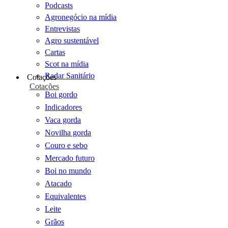
Podcasts
Agronegócio na mídia
Entrevistas
Agro sustentável
Cartas
Scot na mídia
Radar Sanitário
Cotações
Cotações
Boi gordo
Indicadores
Vaca gorda
Novilha gorda
Couro e sebo
Mercado futuro
Boi no mundo
Atacado
Equivalentes
Leite
Grãos