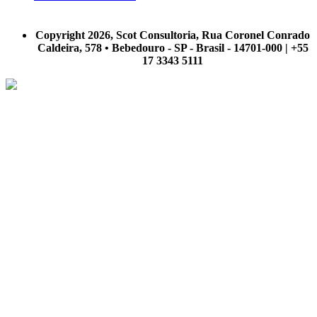
A Scot Consultoria não se responsabiliza por negócios realizados a partir das informações contidas em
nosso site.
Copyright 2026, Scot Consultoria, Rua Coronel Conrado
Caldeira, 578 • Bebedouro - SP - Brasil - 14701-000 | +55
17 3343 5111