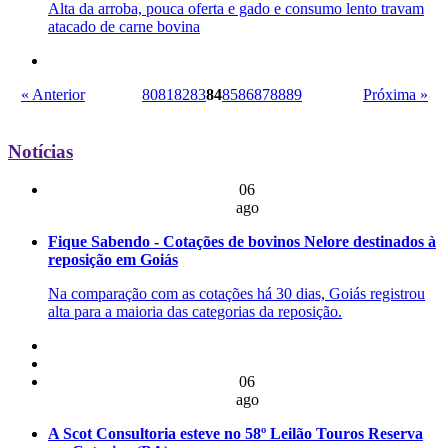
Alta da arroba, pouca oferta e gado e consumo lento travam
atacado de carne bovina
« Anterior
80
81
82
83
84
85
86
87
88
89
Próxima »
Notícias
06
ago
Fique Sabendo - Cotações de bovinos Nelore destinados à
reposição em Goiás
Na comparação com as cotações há 30 dias, Goiás registrou
alta para a maioria das categorias da reposição.
06
ago
A Scot Consultoria esteve no 58º Leilão Touros Reserva