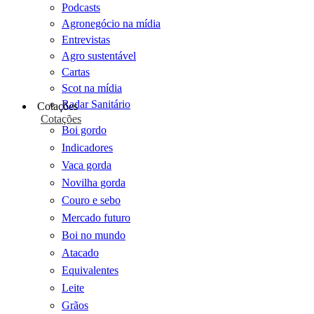
Podcasts
Agronegócio na mídia
Entrevistas
Agro sustentável
Cartas
Scot na mídia
Radar Sanitário
Cotações
Cotações
Boi gordo
Indicadores
Vaca gorda
Novilha gorda
Couro e sebo
Mercado futuro
Boi no mundo
Atacado
Equivalentes
Leite
Grãos