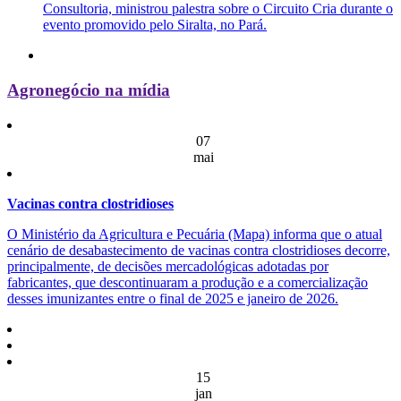
Consultoria, ministrou palestra sobre o Circuito Cria durante o
evento promovido pelo Siralta, no Pará.
Agronegócio na mídia
07
mai
Vacinas contra clostridioses
O Ministério da Agricultura e Pecuária (Mapa) informa que o atual
cenário de desabastecimento de vacinas contra clostridioses decorre,
principalmente, de decisões mercadológicas adotadas por
fabricantes, que descontinuaram a produção e a comercialização
desses imunizantes entre o final de 2025 e janeiro de 2026.
15
jan