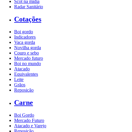
Scot na mídia
Radar Sanitário
Cotações
Boi gordo
Indicadores
Vaca gorda
Novilha gorda
Couro e sebo
Mercado futuro
Boi no mundo
Atacado
Equivalentes
Leite
Grãos
Reposição
Carne
Boi Gordo
Mercado Futuro
Atacado e Varejo
Reposição