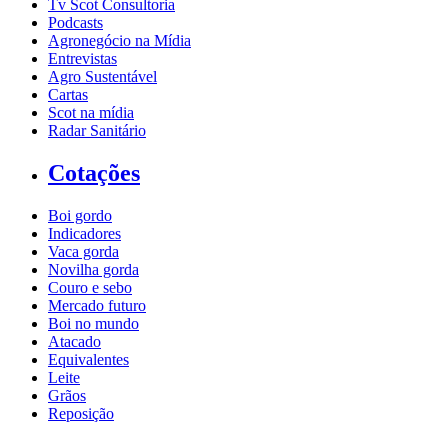
Tv Scot Consultoria
Podcasts
Agronegócio na Mídia
Entrevistas
Agro Sustentável
Cartas
Scot na mídia
Radar Sanitário
Cotações
Boi gordo
Indicadores
Vaca gorda
Novilha gorda
Couro e sebo
Mercado futuro
Boi no mundo
Atacado
Equivalentes
Leite
Grãos
Reposição