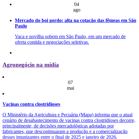
04
ago
Mercado do boi gordo: alta na cotação das fêmeas em São
Paulo
Vaca e novilha sobem em São Paulo, em um mercado de
oferta contida e negociações seletivas.
Agronegócio na mídia
07
mai
Vacinas contra clostridioses
O Ministério da Agricultura e Pecuária (Mapa) informa que o atual
cenário de desabastecimento de vacinas contra clostridioses decorre,
principalmente, de decisões mercadológicas adotadas por
fabricantes, que descontinuaram a produção e a comercialização
desses imunizantes entre o final de 2025 e janeiro de 2026.