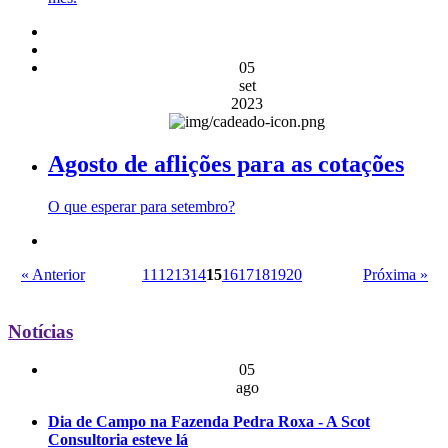
05
set
2023
Agosto de aflições para as cotações
O que esperar para setembro?
« Anterior
11
12
13
14
15
16
17
18
19
20
Próxima »
Notícias
05
ago
Dia de Campo na Fazenda Pedra Roxa - A Scot
Consultoria esteve lá