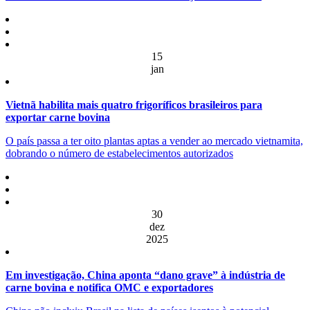
15
jan
Vietnã habilita mais quatro frigoríficos brasileiros para
exportar carne bovina
O país passa a ter oito plantas aptas a vender ao mercado vietnamita,
dobrando o número de estabelecimentos autorizados
30
dez
2025
Em investigação, China aponta “dano grave” à indústria de
carne bovina e notifica OMC e exportadores