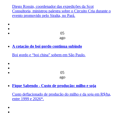
Diego Rossin, coordenador das expedições da Scot
Consultoria, ministrou palestra sobre o Circuito Cria durante o
evento promovido pelo Siralta, no Pará.
05
ago
A cotação do boi gordo continua subindo
Boi gordo e “boi china” sobem em São Paulo.
05
ago
Fique Sabendo - Custo de produção: milho e soja
Custo deflacionado de produção do milho e da soja em R$/ha,
entre 1999 e 2026*.