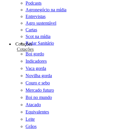
Podcasts
Agronegócio na mídia
Entrevistas
Agro sustentável
Cartas
Scot na mídia
Radar Sanitário
Cotações
Cotações
Boi gordo
Indicadores
Vaca gorda
Novilha gorda
Couro e sebo
Mercado futuro
Boi no mundo
Atacado
Equivalentes
Leite
Grãos