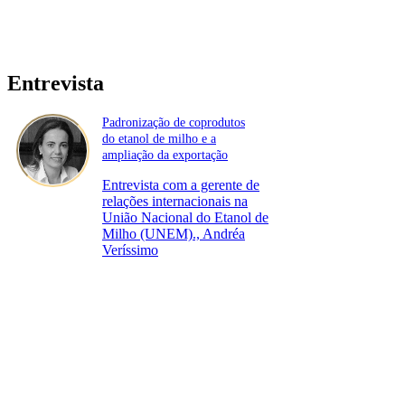
Entrevista
Padronização de coprodutos
do etanol de milho e a
ampliação da exportação
Entrevista com a gerente de
relações internacionais na
União Nacional do Etanol de
Milho (UNEM)., Andréa
Veríssimo