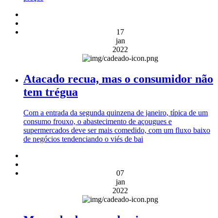
17
jan
2022
Atacado recua, mas o consumidor não
tem trégua
Com a entrada da segunda quinzena de janeiro, típica de um
consumo frouxo, o abastecimento de açougues e
supermercados deve ser mais comedido, com um fluxo baixo
de negócios tendenciando o viés de bai
07
jan
2022