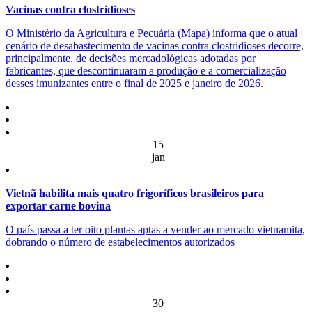
Vacinas contra clostridioses
O Ministério da Agricultura e Pecuária (Mapa) informa que o atual
cenário de desabastecimento de vacinas contra clostridioses decorre,
principalmente, de decisões mercadológicas adotadas por
fabricantes, que descontinuaram a produção e a comercialização
desses imunizantes entre o final de 2025 e janeiro de 2026.
15
jan
Vietnã habilita mais quatro frigoríficos brasileiros para
exportar carne bovina
O país passa a ter oito plantas aptas a vender ao mercado vietnamita,
dobrando o número de estabelecimentos autorizados
30