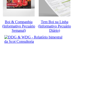
Boi & Companhia
Tem Boi na Linha
(Informativo Pecuário
(Informativo Pecuário
Semanal)
Diário)