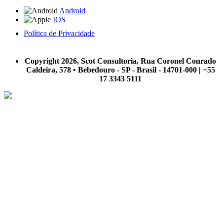
Android
IOS
Política de Privacidade
A Scot Consultoria não se responsabiliza por negócios realizados a partir das informações contidas em
nosso site.
Copyright 2026, Scot Consultoria, Rua Coronel Conrado
Caldeira, 578 • Bebedouro - SP - Brasil - 14701-000 | +55
17 3343 5111