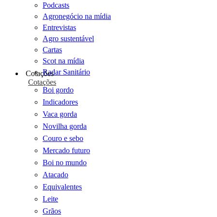
Podcasts
Agronegócio na mídia
Entrevistas
Agro sustentável
Cartas
Scot na mídia
Radar Sanitário
Cotações
Cotações
Boi gordo
Indicadores
Vaca gorda
Novilha gorda
Couro e sebo
Mercado futuro
Boi no mundo
Atacado
Equivalentes
Leite
Grãos