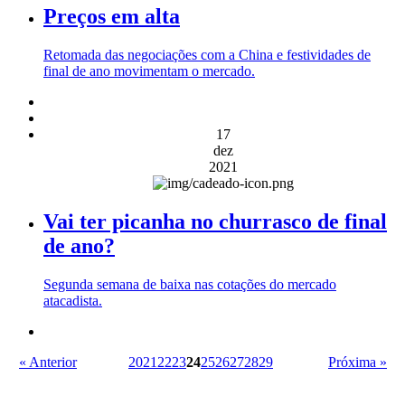
Preços em alta
Retomada das negociações com a China e festividades de
final de ano movimentam o mercado.
17
dez
2021
Vai ter picanha no churrasco de final
de ano?
Segunda semana de baixa nas cotações do mercado
atacadista.
« Anterior
20
21
22
23
24
25
26
27
28
29
Próxima »