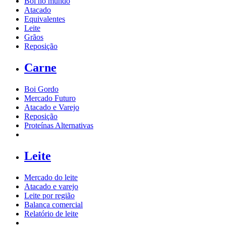
Boi no mundo
Atacado
Equivalentes
Leite
Grãos
Reposição
Carne
Boi Gordo
Mercado Futuro
Atacado e Varejo
Reposição
Proteínas Alternativas
Leite
Mercado do leite
Atacado e varejo
Leite por região
Balança comercial
Relatório de leite