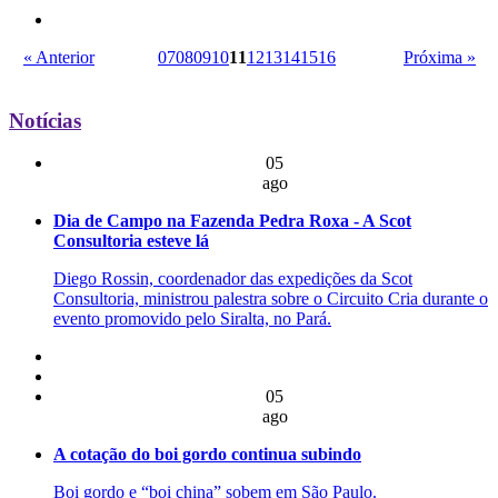
« Anterior
07
08
09
10
11
12
13
14
15
16
Próxima »
Notícias
05
ago
Dia de Campo na Fazenda Pedra Roxa - A Scot
Consultoria esteve lá
Diego Rossin, coordenador das expedições da Scot
Consultoria, ministrou palestra sobre o Circuito Cria durante o
evento promovido pelo Siralta, no Pará.
05
ago
A cotação do boi gordo continua subindo
Boi gordo e “boi china” sobem em São Paulo.