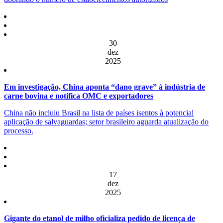
30
dez
2025
Em investigação, China aponta “dano grave” à indústria de
carne bovina e notifica OMC e exportadores
China não incluiu Brasil na lista de países isentos à potencial
aplicação de salvaguardas; setor brasileiro aguarda atualização do
processo.
17
dez
2025
Gigante do etanol de milho oficializa pedido de licença de