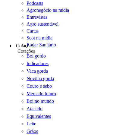
Podcasts
Agronegócio na mídia
Entrevistas
Agro sustentável
Cartas
Scot na mídia
Radar Sanitário
Cotações
Cotações
Boi gordo
Indicadores
Vaca gorda
Novilha gorda
Couro e sebo
Mercado futuro
Boi no mundo
Atacado
Equivalentes
Leite
Grãos