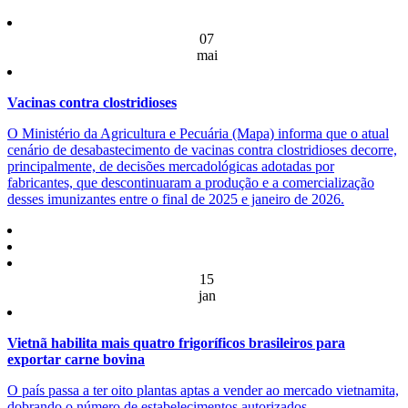
07
mai
Vacinas contra clostridioses
O Ministério da Agricultura e Pecuária (Mapa) informa que o atual
cenário de desabastecimento de vacinas contra clostridioses decorre,
principalmente, de decisões mercadológicas adotadas por
fabricantes, que descontinuaram a produção e a comercialização
desses imunizantes entre o final de 2025 e janeiro de 2026.
15
jan
Vietnã habilita mais quatro frigoríficos brasileiros para
exportar carne bovina
O país passa a ter oito plantas aptas a vender ao mercado vietnamita,
dobrando o número de estabelecimentos autorizados