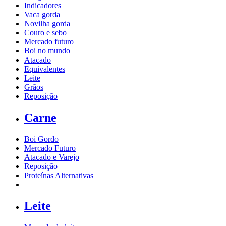
Indicadores
Vaca gorda
Novilha gorda
Couro e sebo
Mercado futuro
Boi no mundo
Atacado
Equivalentes
Leite
Grãos
Reposição
Carne
Boi Gordo
Mercado Futuro
Atacado e Varejo
Reposição
Proteínas Alternativas
Leite