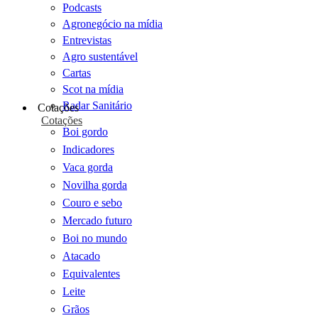
Podcasts
Agronegócio na mídia
Entrevistas
Agro sustentável
Cartas
Scot na mídia
Radar Sanitário
Cotações
Cotações
Boi gordo
Indicadores
Vaca gorda
Novilha gorda
Couro e sebo
Mercado futuro
Boi no mundo
Atacado
Equivalentes
Leite
Grãos