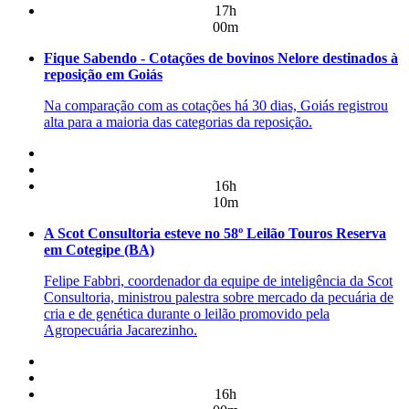
17h
00m
Fique Sabendo - Cotações de bovinos Nelore destinados à
reposição em Goiás
Na comparação com as cotações há 30 dias, Goiás registrou
alta para a maioria das categorias da reposição.
16h
10m
A Scot Consultoria esteve no 58º Leilão Touros Reserva
em Cotegipe (BA)
Felipe Fabbri, coordenador da equipe de inteligência da Scot
Consultoria, ministrou palestra sobre mercado da pecuária de
cria e de genética durante o leilão promovido pela
Agropecuária Jacarezinho.
16h