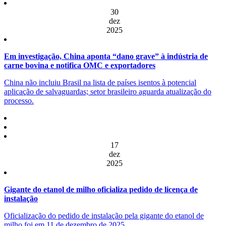
30
dez
2025
Em investigação, China aponta “dano grave” à indústria de
carne bovina e notifica OMC e exportadores
China não incluiu Brasil na lista de países isentos à potencial
aplicação de salvaguardas; setor brasileiro aguarda atualização do
processo.
17
dez
2025
Gigante do etanol de milho oficializa pedido de licença de
instalação
Oficialização do pedido de instalação pela gigante do etanol de
milho foi em 11 de dezembro de 2025