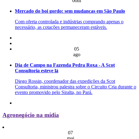
00m
Mercado do boi gordo: sem mudanças em São Paulo
Com oferta controlada e indústrias comprando apenas o
necessário, as cotações permaneceram estáveis.
05
ago
Dia de Campo na Fazenda Pedra Roxa - A Scot
Consultoria esteve lá
Diego Rossin, coordenador das expedições da Scot
Consultoria, ministrou palestra sobre o Circuito Cria durante o
evento promovido pelo Siralta, no Pará.
Agronegócio na mídia
07
mai