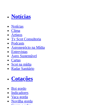
Notícias
Notícias
Clima
Artigos
Tv Scot Consultoria
Podcasts
Agronegócio na Mídia
Entrevistas
Agro Sustentável
Cartas
Scot na mídia
Radar Sanitário
Cotações
Boi gordo
Indicadores
Vaca gorda
Novilha gorda