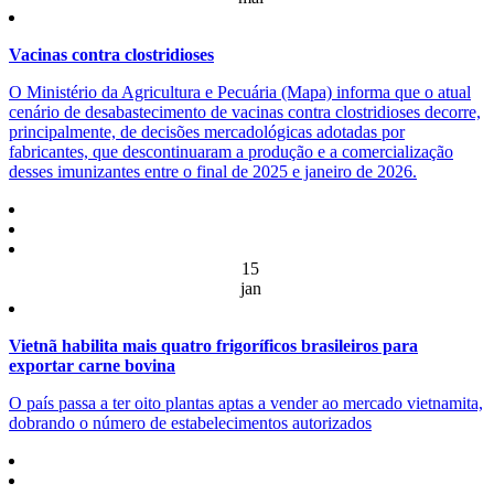
Vacinas contra clostridioses
O Ministério da Agricultura e Pecuária (Mapa) informa que o atual
cenário de desabastecimento de vacinas contra clostridioses decorre,
principalmente, de decisões mercadológicas adotadas por
fabricantes, que descontinuaram a produção e a comercialização
desses imunizantes entre o final de 2025 e janeiro de 2026.
15
jan
Vietnã habilita mais quatro frigoríficos brasileiros para
exportar carne bovina
O país passa a ter oito plantas aptas a vender ao mercado vietnamita,
dobrando o número de estabelecimentos autorizados