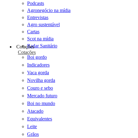
Podcasts
Agronegócio na mídia
Entrevistas
Agro sustentável
Cartas
Scot na mídia
Radar Sanitário
Cotações
Cotações
Boi gordo
Indicadores
Vaca gorda
Novilha gorda
Couro e sebo
Mercado futuro
Boi no mundo
Atacado
Equivalentes
Leite
Grãos