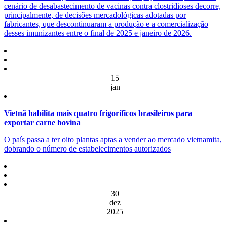
cenário de desabastecimento de vacinas contra clostridioses decorre,
principalmente, de decisões mercadológicas adotadas por
fabricantes, que descontinuaram a produção e a comercialização
desses imunizantes entre o final de 2025 e janeiro de 2026.
15
jan
Vietnã habilita mais quatro frigoríficos brasileiros para
exportar carne bovina
O país passa a ter oito plantas aptas a vender ao mercado vietnamita,
dobrando o número de estabelecimentos autorizados
30
dez
2025