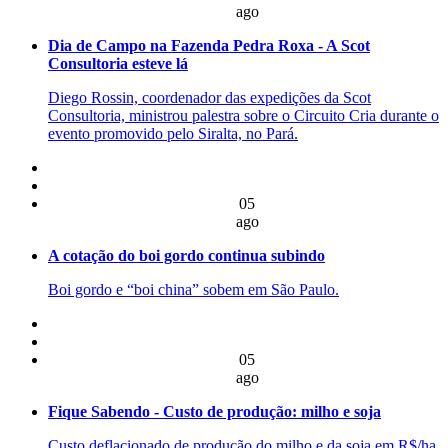
ago
Dia de Campo na Fazenda Pedra Roxa - A Scot
Consultoria esteve lá
Diego Rossin, coordenador das expedições da Scot
Consultoria, ministrou palestra sobre o Circuito Cria durante o
evento promovido pelo Siralta, no Pará.
05
ago
A cotação do boi gordo continua subindo
Boi gordo e “boi china” sobem em São Paulo.
05
ago
Fique Sabendo - Custo de produção: milho e soja
Custo deflacionado de produção do milho e da soja em R$/ha,