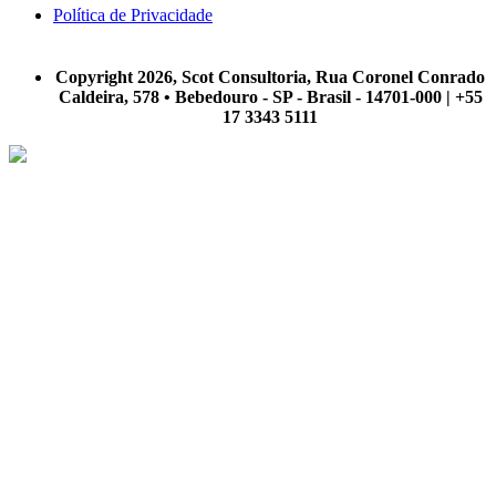
Política de Privacidade
A Scot Consultoria não se responsabiliza por negócios realizados a partir das informações contidas em
nosso site.
Copyright 2026, Scot Consultoria, Rua Coronel Conrado
Caldeira, 578 • Bebedouro - SP - Brasil - 14701-000 | +55
17 3343 5111