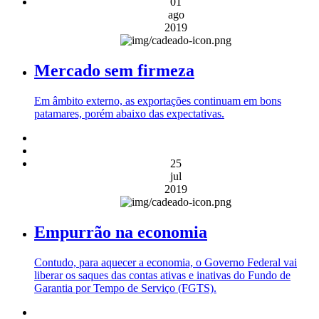
01
ago
2019
Mercado sem firmeza
Em âmbito externo, as exportações continuam em bons
patamares, porém abaixo das expectativas.
25
jul
2019
Empurrão na economia
Contudo, para aquecer a economia, o Governo Federal vai
liberar os saques das contas ativas e inativas do Fundo de
Garantia por Tempo de Serviço (FGTS).