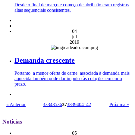
Desde o final de março e começo de abril não eram registras
altas sequenciais consistentes.
04
jul
2019
Demanda crescente
Portanto, a menor oferta de carne, associada à demanda mais
aquecida também pode dar impulso às cotações em curto
prazo.
« Anterior
33
34
35
36
37
38
39
40
41
42
Próxima »
Notícias
05