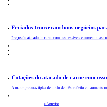
Feriados trouxeram bons negócios par
Preços do atacado de carne com osso estáveis e aumento nas cot
Cotações do atacado de carne com oss
A maior procura, típica de início de mês, refletiu em aumento 
« Anterior