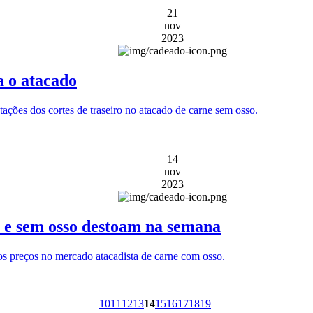
21
nov
2023
a o atacado
ações dos cortes de traseiro no atacado de carne sem osso.
14
nov
2023
o e sem osso destoam na semana
nos preços no mercado atacadista de carne com osso.
10
11
12
13
14
15
16
17
18
19