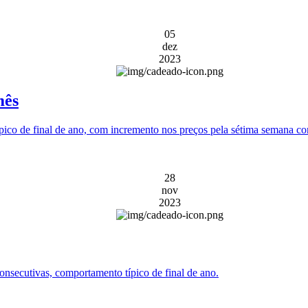
05
dez
2023
mês
ico de final de ano, com incremento nos preços pela sétima semana co
28
nov
2023
onsecutivas, comportamento típico de final de ano.