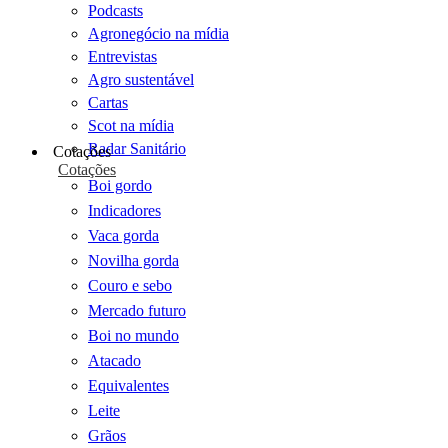
Podcasts
Agronegócio na mídia
Entrevistas
Agro sustentável
Cartas
Scot na mídia
Radar Sanitário
Cotações
Cotações
Boi gordo
Indicadores
Vaca gorda
Novilha gorda
Couro e sebo
Mercado futuro
Boi no mundo
Atacado
Equivalentes
Leite
Grãos