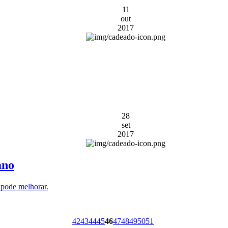
11
out
2017
28
set
2017
ano
 pode melhorar.
42
43
44
45
46
47
48
49
50
51