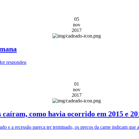
05
nov
2017
emana
dor respondeu
01
nov
2017
s caíram, como havia ocorrido em 2015 e 20
o e a recessão pareça ter terminado, os preços da carne indicam que