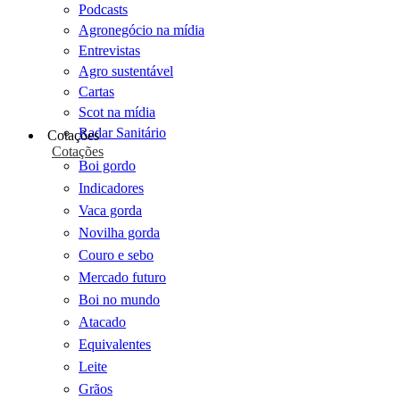
Podcasts
Agronegócio na mídia
Entrevistas
Agro sustentável
Cartas
Scot na mídia
Radar Sanitário
Cotações
Cotações
Boi gordo
Indicadores
Vaca gorda
Novilha gorda
Couro e sebo
Mercado futuro
Boi no mundo
Atacado
Equivalentes
Leite
Grãos