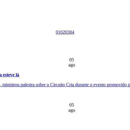
01
02
03
04
05
ago
 esteve lá
ministrou palestra sobre o Circuito Cria durante o evento promovido pe
05
ago