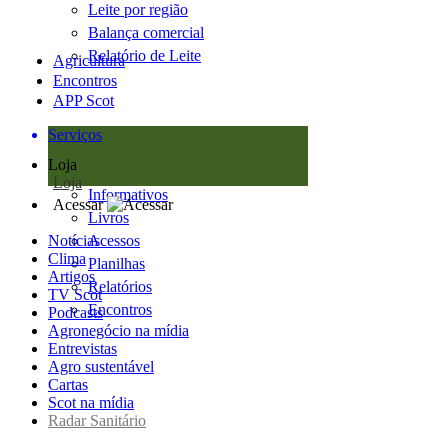
Leite por região
Balança comercial
Relatório de Leite
Agricultura
Encontros
APP Scot
Serviços
Loja
Loja
Informativos
Acessar
Livros
Notícias
Acessos
Clima
Planilhas
Artigos
Relatórios
TV Scot
Encontros
Podcasts
Agronegócio na mídia
Entrevistas
Agro sustentável
Cartas
Scot na mídia
Radar Sanitário