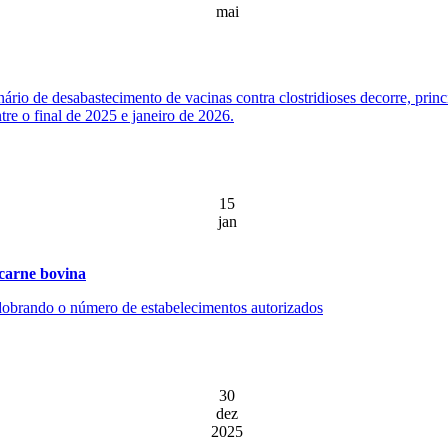
mai
ário de desabastecimento de vacinas contra clostridioses decorre, prin
re o final de 2025 e janeiro de 2026.
15
jan
 carne bovina
, dobrando o número de estabelecimentos autorizados
30
dez
2025