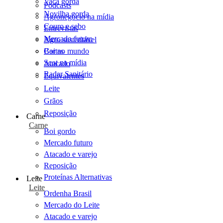
Vaca gorda
Podcasts
Novilha gorda
Agronegócio na mídia
Couro e sebo
Entrevistas
Mercado futuro
Agro sustentável
Cartas
Boi no mundo
Scot na mídia
Atacado
Radar Sanitário
Equivalentes
Leite
Grãos
Reposição
Carne
Carne
Boi gordo
Mercado futuro
Atacado e varejo
Reposição
Proteínas Alternativas
Leite
Leite
Ordenha Brasil
Mercado do Leite
Atacado e varejo