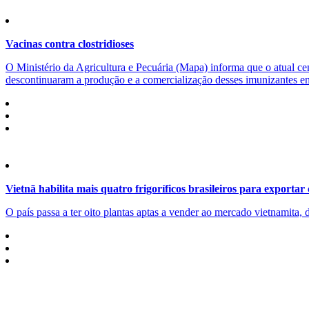
Vacinas contra clostridioses
O Ministério da Agricultura e Pecuária (Mapa) informa que o atual cen
descontinuaram a produção e a comercialização desses imunizantes ent
Vietnã habilita mais quatro frigoríficos brasileiros para exportar
O país passa a ter oito plantas aptas a vender ao mercado vietnamita