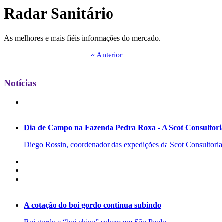
Radar Sanitário
As melhores e mais fiéis informações do mercado.
« Anterior
Notícias
Dia de Campo na Fazenda Pedra Roxa - A Scot Consultoria
Diego Rossin, coordenador das expedições da Scot Consultoria, 
A cotação do boi gordo continua subindo
Boi gordo e “boi china” sobem em São Paulo.