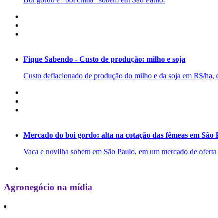
Fique Sabendo - Custo de produção: milho e soja
Custo deflacionado de produção do milho e da soja em R$/ha, 
Mercado do boi gordo: alta na cotação das fêmeas em São 
Vaca e novilha sobem em São Paulo, em um mercado de oferta c
Agronegócio na mídia