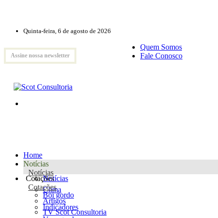
Quinta-feira, 6 de agosto de 2026
Quem Somos
Fale Conosco
Assine nossa newsletter
Home
Notícias
Notícias
Cotações
Notícias
Cotações
Clima
Boi gordo
Artigos
Indicadores
TV Scot Consultoria