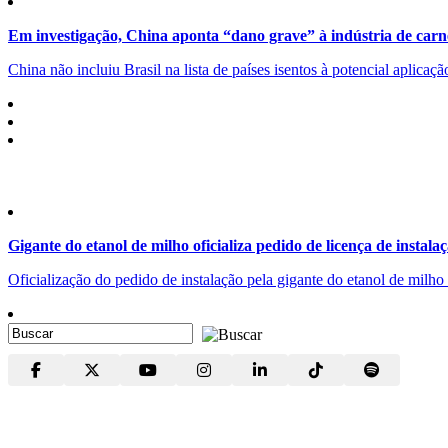
Em investigação, China aponta “dano grave” à indústria de carn
China não incluiu Brasil na lista de países isentos à potencial aplicaç
Gigante do etanol de milho oficializa pedido de licença de instala
Oficialização do pedido de instalação pela gigante do etanol de milh