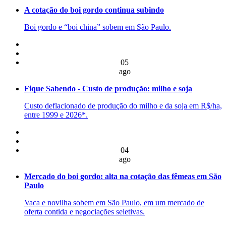
A cotação do boi gordo continua subindo
Boi gordo e “boi china” sobem em São Paulo.
05
ago
Fique Sabendo - Custo de produção: milho e soja
Custo deflacionado de produção do milho e da soja em R$/ha,
entre 1999 e 2026*.
04
ago
Mercado do boi gordo: alta na cotação das fêmeas em São
Paulo
Vaca e novilha sobem em São Paulo, em um mercado de
oferta contida e negociações seletivas.