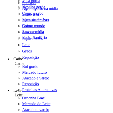
Vaca gorda
Podcasts
Novilha gorda
Agronegócio na mídia
Couro e sebo
Entrevistas
Mercado futuro
Agro sustentável
Cartas
Boi no mundo
Scot na mídia
Atacado
Radar Sanitário
Equivalentes
Leite
Grãos
Reposição
Carne
Carne
Boi gordo
Mercado futuro
Atacado e varejo
Reposição
Proteínas Alternativas
Leite
Leite
Ordenha Brasil
Mercado do Leite
Atacado e varejo