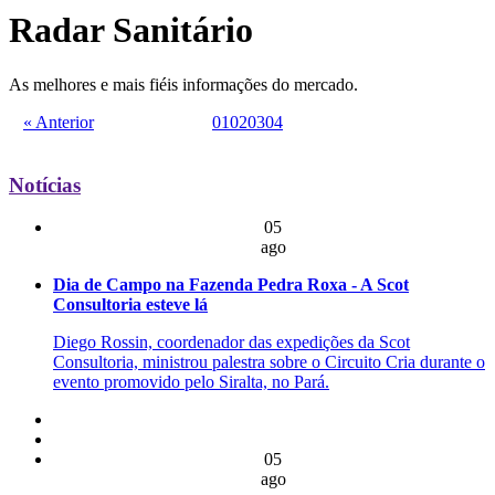
Radar Sanitário
As melhores e mais fiéis informações do mercado.
« Anterior
01
02
03
04
Notícias
05
ago
Dia de Campo na Fazenda Pedra Roxa - A Scot
Consultoria esteve lá
Diego Rossin, coordenador das expedições da Scot
Consultoria, ministrou palestra sobre o Circuito Cria durante o
evento promovido pelo Siralta, no Pará.
05
ago