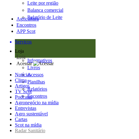
Leite por região
Balança comercial
Relatório de Leite
Agricultura
Encontros
APP Scot
Serviços
Loja
Loja
Informativos
Acessar
Livros
Notícias
Acessos
Clima
Planilhas
Artigos
Relatórios
TV Scot
Encontros
Podcasts
Agronegócio na mídia
Entrevistas
Agro sustentável
Cartas
Scot na mídia
Radar Sanitário