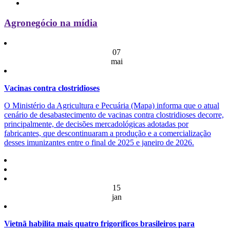
Agronegócio na mídia
07
mai
Vacinas contra clostridioses
O Ministério da Agricultura e Pecuária (Mapa) informa que o atual
cenário de desabastecimento de vacinas contra clostridioses decorre,
principalmente, de decisões mercadológicas adotadas por
fabricantes, que descontinuaram a produção e a comercialização
desses imunizantes entre o final de 2025 e janeiro de 2026.
15
jan
Vietnã habilita mais quatro frigoríficos brasileiros para