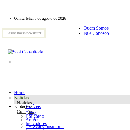
Quinta-feira, 6 de agosto de 2026
Quem Somos
Fale Conosco
Assine nossa newsletter
Home
Notícias
Notícias
Cotações
Notícias
Cotações
Clima
Boi gordo
Artigos
Indicadores
TV Scot Consultoria