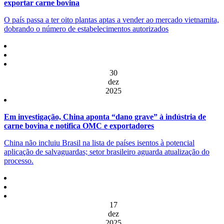
exportar carne bovina
O país passa a ter oito plantas aptas a vender ao mercado vietnamita,
dobrando o número de estabelecimentos autorizados
30
dez
2025
Em investigação, China aponta “dano grave” à indústria de
carne bovina e notifica OMC e exportadores
China não incluiu Brasil na lista de países isentos à potencial
aplicação de salvaguardas; setor brasileiro aguarda atualização do
processo.
17
dez
2025