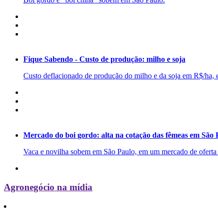
Fique Sabendo - Custo de produção: milho e soja
Custo deflacionado de produção do milho e da soja em R$/ha, 
Mercado do boi gordo: alta na cotação das fêmeas em São 
Vaca e novilha sobem em São Paulo, em um mercado de oferta c
Agronegócio na mídia