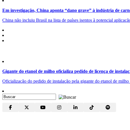
Em investigação, China aponta “dano grave” à indústria de carn
China não incluiu Brasil na lista de países isentos à potencial aplicaç
Gigante do etanol de milho oficializa pedido de licença de instala
Oficialização do pedido de instalação pela gigante do etanol de milh