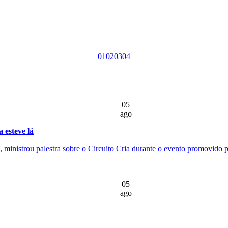
01
02
03
04
05
ago
 esteve lá
ministrou palestra sobre o Circuito Cria durante o evento promovido pe
05
ago