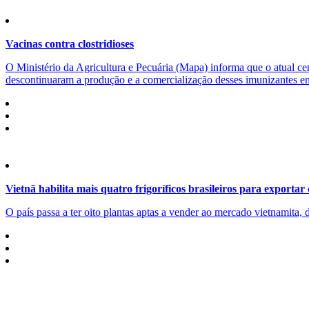
Vacinas contra clostridioses
O Ministério da Agricultura e Pecuária (Mapa) informa que o atual cen
descontinuaram a produção e a comercialização desses imunizantes ent
Vietnã habilita mais quatro frigoríficos brasileiros para exportar
O país passa a ter oito plantas aptas a vender ao mercado vietnamita