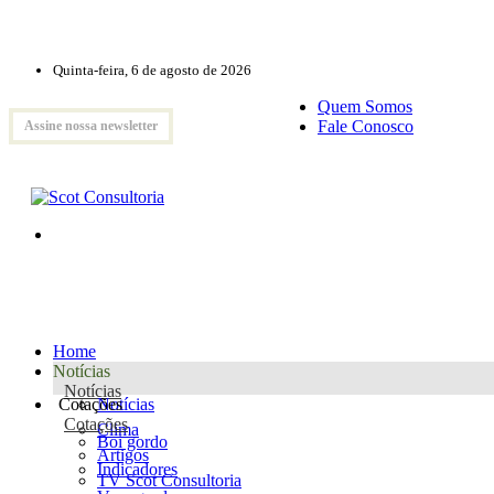
Quinta-feira, 6 de agosto de 2026
Quem Somos
Fale Conosco
Assine nossa newsletter
Home
Notícias
Notícias
Cotações
Notícias
Cotações
Clima
Boi gordo
Artigos
Indicadores
TV Scot Consultoria