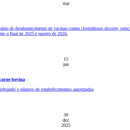
mai
ário de desabastecimento de vacinas contra clostridioses decorre, prin
re o final de 2025 e janeiro de 2026.
15
jan
 carne bovina
, dobrando o número de estabelecimentos autorizados
30
dez
2025