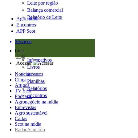
Leite por região
Balança comercial
Relatório de Leite
Agricultura
Encontros
APP Scot
Serviços
Loja
Loja
Informativos
Acessar
Livros
Notícias
Acessos
Clima
Planilhas
Artigos
Relatórios
TV Scot
Encontros
Podcasts
Agronegócio na mídia
Entrevistas
Agro sustentável
Cartas
Scot na mídia
Radar Sanitário