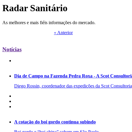
Radar Sanitário
As melhores e mais fiéis informações do mercado.
« Anterior
Notícias
Dia de Campo na Fazenda Pedra Roxa - A Scot Consultoria
Diego Rossin, coordenador das expedições da Scot Consultoria, 
A cotação do boi gordo continua subindo
Boi gordo e “boi china” sobem em São Paulo.