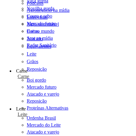
Vaca gorda
Podcasts
Novilha gorda
Agronegócio na mídia
Couro e sebo
Entrevistas
Mercado futuro
Agro sustentável
Cartas
Boi no mundo
Scot na mídia
Atacado
Radar Sanitário
Equivalentes
Leite
Grãos
Reposição
Carne
Carne
Boi gordo
Mercado futuro
Atacado e varejo
Reposição
Proteínas Alternativas
Leite
Leite
Ordenha Brasil
Mercado do Leite
Atacado e varejo