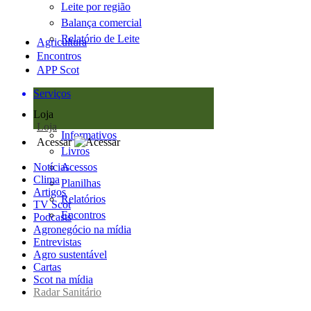
Leite por região
Balança comercial
Relatório de Leite
Agricultura
Encontros
APP Scot
Serviços
Loja
Loja
Informativos
Acessar
Livros
Notícias
Acessos
Clima
Planilhas
Artigos
Relatórios
TV Scot
Encontros
Podcasts
Agronegócio na mídia
Entrevistas
Agro sustentável
Cartas
Scot na mídia
Radar Sanitário