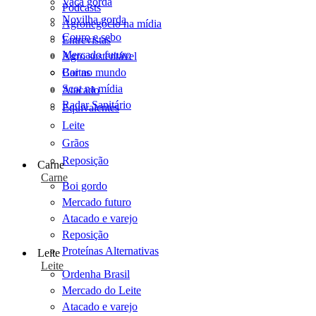
Vaca gorda
Podcasts
Novilha gorda
Agronegócio na mídia
Couro e sebo
Entrevistas
Mercado futuro
Agro sustentável
Cartas
Boi no mundo
Scot na mídia
Atacado
Radar Sanitário
Equivalentes
Leite
Grãos
Reposição
Carne
Carne
Boi gordo
Mercado futuro
Atacado e varejo
Reposição
Proteínas Alternativas
Leite
Leite
Ordenha Brasil
Mercado do Leite
Atacado e varejo