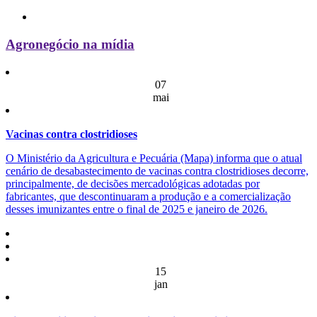
Agronegócio na mídia
07
mai
Vacinas contra clostridioses
O Ministério da Agricultura e Pecuária (Mapa) informa que o atual
cenário de desabastecimento de vacinas contra clostridioses decorre,
principalmente, de decisões mercadológicas adotadas por
fabricantes, que descontinuaram a produção e a comercialização
desses imunizantes entre o final de 2025 e janeiro de 2026.
15
jan