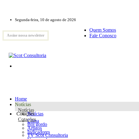
Segunda-feira, 10 de agosto de 2026
Quem Somos
Fale Conosco
Assine nossa newsletter
Home
Notícias
Notícias
Cotações
Notícias
Cotações
Clima
Boi gordo
Artigos
Indicadores
TV Scot Consultoria