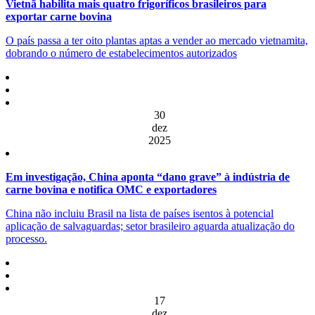
Vietnã habilita mais quatro frigoríficos brasileiros para
exportar carne bovina
O país passa a ter oito plantas aptas a vender ao mercado vietnamita,
dobrando o número de estabelecimentos autorizados
30
dez
2025
Em investigação, China aponta “dano grave” à indústria de
carne bovina e notifica OMC e exportadores
China não incluiu Brasil na lista de países isentos à potencial
aplicação de salvaguardas; setor brasileiro aguarda atualização do
processo.
17
dez