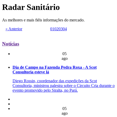
Radar Sanitário
As melhores e mais fiéis informações do mercado.
« Anterior
01
02
03
04
Notícias
05
ago
Dia de Campo na Fazenda Pedra Roxa - A Scot
Consultoria esteve lá
Diego Rossin, coordenador das expedições da Scot
Consultoria, ministrou palestra sobre o Circuito Cria durante o
evento promovido pelo Siralta, no Pará.
05
ago