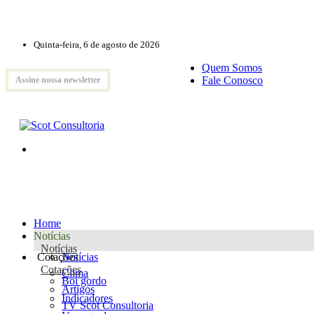
Quinta-feira, 6 de agosto de 2026
Quem Somos
Fale Conosco
Assine nossa newsletter
Home
Notícias
Notícias
Cotações
Notícias
Cotações
Clima
Boi gordo
Artigos
Indicadores
TV Scot Consultoria