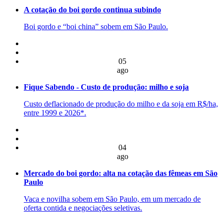
A cotação do boi gordo continua subindo
Boi gordo e “boi china” sobem em São Paulo.
05
ago
Fique Sabendo - Custo de produção: milho e soja
Custo deflacionado de produção do milho e da soja em R$/ha,
entre 1999 e 2026*.
04
ago
Mercado do boi gordo: alta na cotação das fêmeas em São
Paulo
Vaca e novilha sobem em São Paulo, em um mercado de
oferta contida e negociações seletivas.