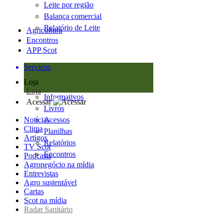
Leite por região
Balança comercial
Relatório de Leite
Agricultura
Encontros
APP Scot
Serviços
Loja
Loja
Informativos
Acessar
Livros
Notícias
Acessos
Clima
Planilhas
Artigos
Relatórios
TV Scot
Encontros
Podcasts
Agronegócio na mídia
Entrevistas
Agro sustentável
Cartas
Scot na mídia
Radar Sanitário