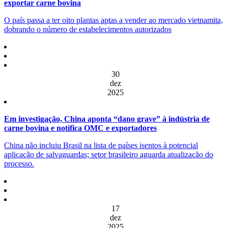
exportar carne bovina
O país passa a ter oito plantas aptas a vender ao mercado vietnamita,
dobrando o número de estabelecimentos autorizados
30
dez
2025
Em investigação, China aponta “dano grave” à indústria de
carne bovina e notifica OMC e exportadores
China não incluiu Brasil na lista de países isentos à potencial
aplicação de salvaguardas; setor brasileiro aguarda atualização do
processo.
17
dez
2025