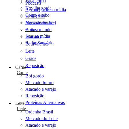
Vaca gorda
Podcasts
Novilha gorda
Agronegócio na mídia
Couro e sebo
Entrevistas
Mercado futuro
Agro sustentável
Cartas
Boi no mundo
Scot na mídia
Atacado
Radar Sanitário
Equivalentes
Leite
Grãos
Reposição
Carne
Carne
Boi gordo
Mercado futuro
Atacado e varejo
Reposição
Proteínas Alternativas
Leite
Leite
Ordenha Brasil
Mercado do Leite
Atacado e varejo