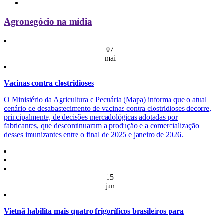
Agronegócio na mídia
07
mai
Vacinas contra clostridioses
O Ministério da Agricultura e Pecuária (Mapa) informa que o atual
cenário de desabastecimento de vacinas contra clostridioses decorre,
principalmente, de decisões mercadológicas adotadas por
fabricantes, que descontinuaram a produção e a comercialização
desses imunizantes entre o final de 2025 e janeiro de 2026.
15
jan
Vietnã habilita mais quatro frigoríficos brasileiros para