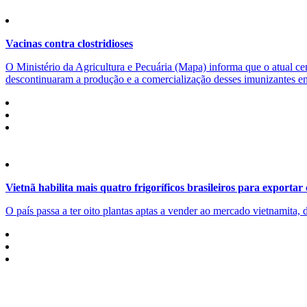
Vacinas contra clostridioses
O Ministério da Agricultura e Pecuária (Mapa) informa que o atual cen
descontinuaram a produção e a comercialização desses imunizantes ent
Vietnã habilita mais quatro frigoríficos brasileiros para exportar
O país passa a ter oito plantas aptas a vender ao mercado vietnamita