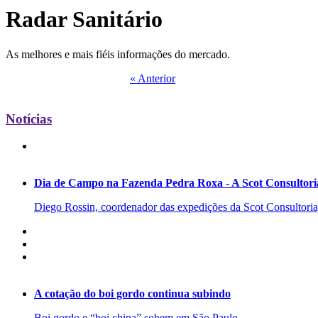
Radar Sanitário
As melhores e mais fiéis informações do mercado.
« Anterior
Notícias
Dia de Campo na Fazenda Pedra Roxa - A Scot Consultoria
Diego Rossin, coordenador das expedições da Scot Consultoria, 
A cotação do boi gordo continua subindo
Boi gordo e “boi china” sobem em São Paulo.