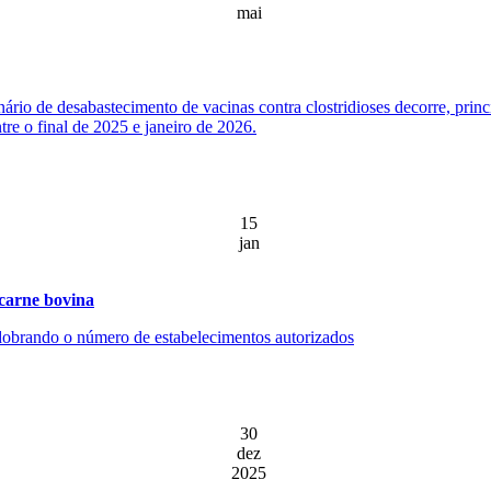
mai
ário de desabastecimento de vacinas contra clostridioses decorre, prin
re o final de 2025 e janeiro de 2026.
15
jan
 carne bovina
, dobrando o número de estabelecimentos autorizados
30
dez
2025