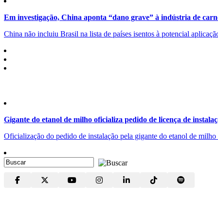
Em investigação, China aponta “dano grave” à indústria de carn
China não incluiu Brasil na lista de países isentos à potencial aplicaç
Gigante do etanol de milho oficializa pedido de licença de instala
Oficialização do pedido de instalação pela gigante do etanol de milh