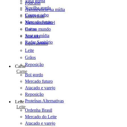
Vaca gorda
Podcasts
Novilha gorda
Agronegócio na mídia
Couro e sebo
Entrevistas
Mercado futuro
Agro sustentável
Cartas
Boi no mundo
Scot na mídia
Atacado
Radar Sanitário
Equivalentes
Leite
Grãos
Reposição
Carne
Carne
Boi gordo
Mercado futuro
Atacado e varejo
Reposição
Proteínas Alternativas
Leite
Leite
Ordenha Brasil
Mercado do Leite
Atacado e varejo