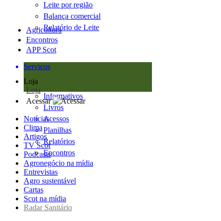
Leite por região
Balança comercial
Relatório de Leite
Agricultura
Encontros
APP Scot
Serviços
Loja
Loja
Informativos
Acessar
Livros
Notícias
Acessos
Clima
Planilhas
Artigos
Relatórios
TV Scot
Encontros
Podcasts
Agronegócio na mídia
Entrevistas
Agro sustentável
Cartas
Scot na mídia
Radar Sanitário