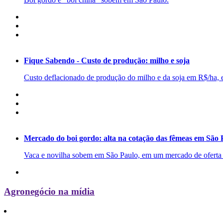
Fique Sabendo - Custo de produção: milho e soja
Custo deflacionado de produção do milho e da soja em R$/ha, 
Mercado do boi gordo: alta na cotação das fêmeas em São 
Vaca e novilha sobem em São Paulo, em um mercado de oferta c
Agronegócio na mídia