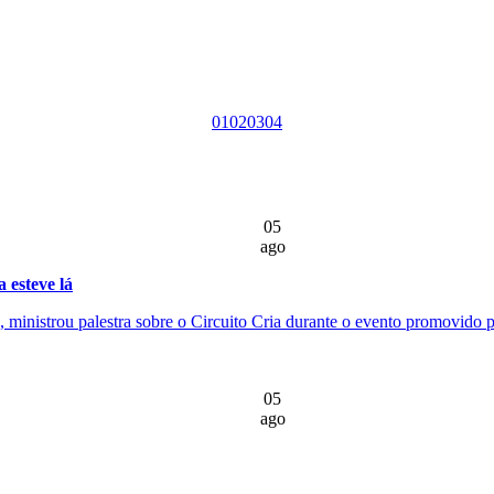
01
02
03
04
05
ago
 esteve lá
ministrou palestra sobre o Circuito Cria durante o evento promovido pe
05
ago