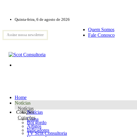
Quinta-feira, 6 de agosto de 2026
Quem Somos
Fale Conosco
Assine nossa newsletter
Home
Notícias
Notícias
Cotações
Notícias
Cotações
Clima
Boi gordo
Artigos
Indicadores
TV Scot Consultoria