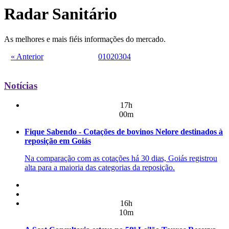
Radar Sanitário
As melhores e mais fiéis informações do mercado.
« Anterior
01
02
03
04
Notícias
17h
00m
Fique Sabendo - Cotações de bovinos Nelore destinados à
reposição em Goiás
Na comparação com as cotações há 30 dias, Goiás registrou
alta para a maioria das categorias da reposição.
16h
10m