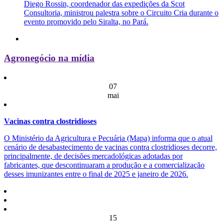
Diego Rossin, coordenador das expedições da Scot
Consultoria, ministrou palestra sobre o Circuito Cria durante o
evento promovido pelo Siralta, no Pará.
Agronegócio na mídia
07
mai
Vacinas contra clostridioses
O Ministério da Agricultura e Pecuária (Mapa) informa que o atual
cenário de desabastecimento de vacinas contra clostridioses decorre,
principalmente, de decisões mercadológicas adotadas por
fabricantes, que descontinuaram a produção e a comercialização
desses imunizantes entre o final de 2025 e janeiro de 2026.
15