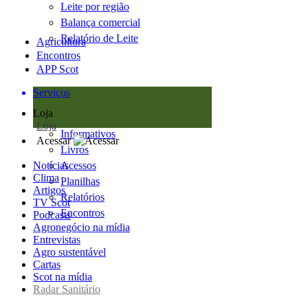
Leite por região
Balança comercial
Relatório de Leite
Agricultura
Encontros
APP Scot
Serviços
Loja
Loja
Informativos
Acessar
Livros
Notícias
Acessos
Clima
Planilhas
Artigos
Relatórios
TV Scot
Encontros
Podcasts
Agronegócio na mídia
Entrevistas
Agro sustentável
Cartas
Scot na mídia
Radar Sanitário