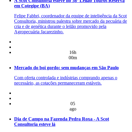
A Scot Consultoria esteve no 58º Leilão Touros Reserva
em Cotegipe (BA)
Felipe Fabbri, coordenador da equipe de inteligência da Scot
Consultoria, ministrou palestra sobre mercado da pecuária de
cria e de genética durante o leilão promovido pela
Agropecuária Jacarezinho.
16h
00m
Mercado do boi gordo: sem mudanças em São Paulo
Com oferta controlada e indústrias comprando apenas o
necessário, as cotações permaneceram estáveis.
05
ago
Dia de Campo na Fazenda Pedra Roxa - A Scot
Consultoria esteve lá