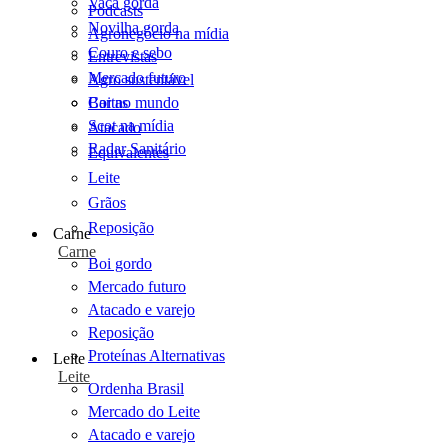
Vaca gorda
Podcasts
Novilha gorda
Agronegócio na mídia
Couro e sebo
Entrevistas
Mercado futuro
Agro sustentável
Cartas
Boi no mundo
Scot na mídia
Atacado
Radar Sanitário
Equivalentes
Leite
Grãos
Reposição
Carne
Carne
Boi gordo
Mercado futuro
Atacado e varejo
Reposição
Proteínas Alternativas
Leite
Leite
Ordenha Brasil
Mercado do Leite
Atacado e varejo