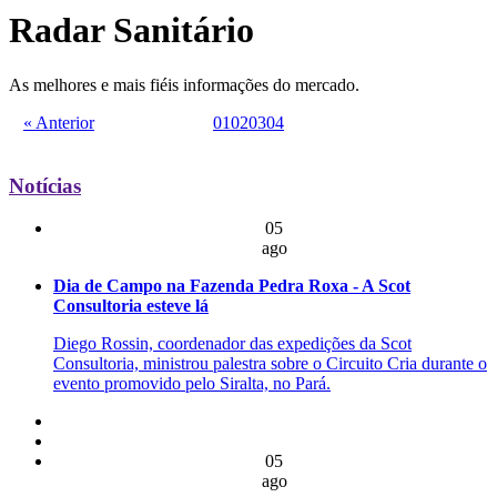
Radar Sanitário
As melhores e mais fiéis informações do mercado.
« Anterior
01
02
03
04
Notícias
05
ago
Dia de Campo na Fazenda Pedra Roxa - A Scot
Consultoria esteve lá
Diego Rossin, coordenador das expedições da Scot
Consultoria, ministrou palestra sobre o Circuito Cria durante o
evento promovido pelo Siralta, no Pará.
05
ago