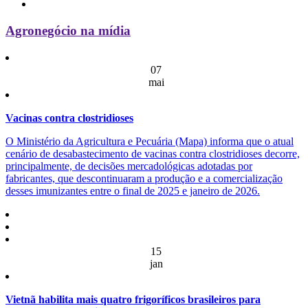
Agronegócio na mídia
07
mai
Vacinas contra clostridioses
O Ministério da Agricultura e Pecuária (Mapa) informa que o atual
cenário de desabastecimento de vacinas contra clostridioses decorre,
principalmente, de decisões mercadológicas adotadas por
fabricantes, que descontinuaram a produção e a comercialização
desses imunizantes entre o final de 2025 e janeiro de 2026.
15
jan
Vietnã habilita mais quatro frigoríficos brasileiros para