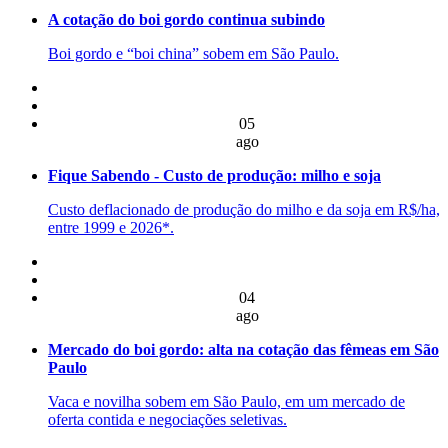
A cotação do boi gordo continua subindo
Boi gordo e “boi china” sobem em São Paulo.
05
ago
Fique Sabendo - Custo de produção: milho e soja
Custo deflacionado de produção do milho e da soja em R$/ha,
entre 1999 e 2026*.
04
ago
Mercado do boi gordo: alta na cotação das fêmeas em São
Paulo
Vaca e novilha sobem em São Paulo, em um mercado de
oferta contida e negociações seletivas.