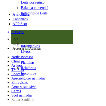
Leite por região
Balança comercial
Relatório de Leite
Agricultura
Encontros
APP Scot
Serviços
Loja
Loja
Informativos
Acessar
Livros
Notícias
Acessos
Clima
Planilhas
Artigos
Relatórios
TV Scot
Encontros
Podcasts
Agronegócio na mídia
Entrevistas
Agro sustentável
Cartas
Scot na mídia
Radar Sanitário