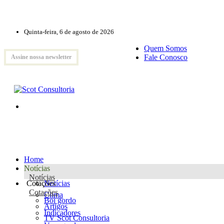
Quinta-feira, 6 de agosto de 2026
Quem Somos
Fale Conosco
Assine nossa newsletter
Home
Notícias
Notícias
Cotações
Notícias
Cotações
Clima
Boi gordo
Artigos
Indicadores
TV Scot Consultoria