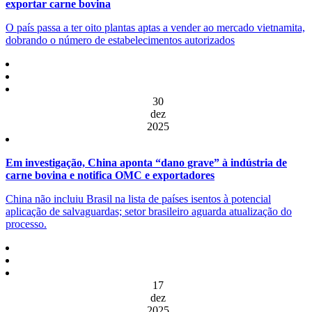
exportar carne bovina
O país passa a ter oito plantas aptas a vender ao mercado vietnamita,
dobrando o número de estabelecimentos autorizados
30
dez
2025
Em investigação, China aponta “dano grave” à indústria de
carne bovina e notifica OMC e exportadores
China não incluiu Brasil na lista de países isentos à potencial
aplicação de salvaguardas; setor brasileiro aguarda atualização do
processo.
17
dez
2025