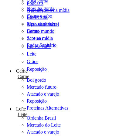
Vaca gorda
Podcasts
Novilha gorda
Agronegócio na mídia
Couro e sebo
Entrevistas
Mercado futuro
Agro sustentável
Cartas
Boi no mundo
Scot na mídia
Atacado
Radar Sanitário
Equivalentes
Leite
Grãos
Reposição
Carne
Carne
Boi gordo
Mercado futuro
Atacado e varejo
Reposição
Proteínas Alternativas
Leite
Leite
Ordenha Brasil
Mercado do Leite
Atacado e varejo