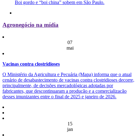
Boi gordo e “boi china” sobem em São Paulo.
Agronegócio na mídia
07
mai
Vacinas contra clostridioses
O Ministério da Agricultura e Pecuária (Mapa) informa que o atual
cenário de desabastecimento de vacinas contra clostridioses decorre,
principalmente, de decisões mercadológicas adotadas por
fabricantes, que descontinuaram a produção e a comercialização
desses imunizantes entre o final de 2025 e janeiro de 2026.
15
jan