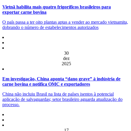
Vietnã habilita mais quatro frigoríficos brasileiros para
exportar carne bovina
O país passa a ter oito plantas aptas a vender ao mercado vietnamita,
dobrando o número de estabelecimentos autorizados
30
dez
2025
Em investigação, China aponta “dano grave” à indústria de
carne bovina e notifica OMC e exportadores
China não incluiu Brasil na lista de países isentos à potencial
aplicação de salvaguardas; setor brasileiro aguarda atualização do
processo.
17