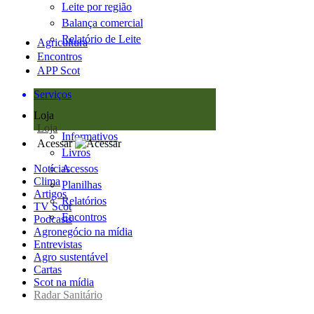
Leite por região
Balança comercial
Relatório de Leite
Agricultura
Encontros
APP Scot
Serviços
Loja
Loja
Informativos
Acessar
Livros
Notícias
Acessos
Clima
Planilhas
Artigos
Relatórios
TV Scot
Encontros
Podcasts
Agronegócio na mídia
Entrevistas
Agro sustentável
Cartas
Scot na mídia
Radar Sanitário