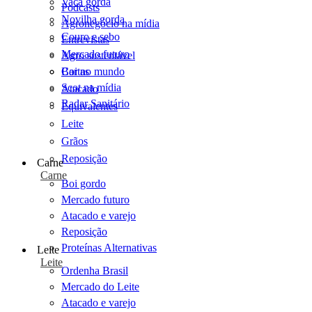
Vaca gorda
Podcasts
Novilha gorda
Agronegócio na mídia
Couro e sebo
Entrevistas
Mercado futuro
Agro sustentável
Cartas
Boi no mundo
Scot na mídia
Atacado
Radar Sanitário
Equivalentes
Leite
Grãos
Reposição
Carne
Carne
Boi gordo
Mercado futuro
Atacado e varejo
Reposição
Proteínas Alternativas
Leite
Leite
Ordenha Brasil
Mercado do Leite
Atacado e varejo