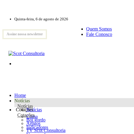
Quinta-feira, 6 de agosto de 2026
Quem Somos
Fale Conosco
Assine nossa newsletter
Home
Notícias
Notícias
Cotações
Notícias
Cotações
Clima
Boi gordo
Artigos
Indicadores
TV Scot Consultoria