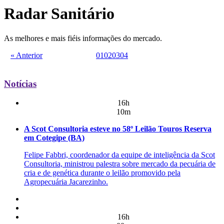
Radar Sanitário
As melhores e mais fiéis informações do mercado.
« Anterior
01
02
03
04
Notícias
16h
10m
A Scot Consultoria esteve no 58º Leilão Touros Reserva
em Cotegipe (BA)
Felipe Fabbri, coordenador da equipe de inteligência da Scot
Consultoria, ministrou palestra sobre mercado da pecuária de
cria e de genética durante o leilão promovido pela
Agropecuária Jacarezinho.
16h