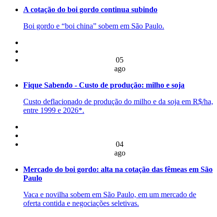
A cotação do boi gordo continua subindo
Boi gordo e “boi china” sobem em São Paulo.
05
ago
Fique Sabendo - Custo de produção: milho e soja
Custo deflacionado de produção do milho e da soja em R$/ha,
entre 1999 e 2026*.
04
ago
Mercado do boi gordo: alta na cotação das fêmeas em São
Paulo
Vaca e novilha sobem em São Paulo, em um mercado de
oferta contida e negociações seletivas.