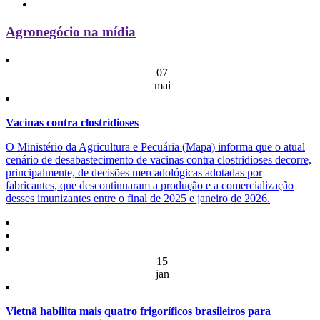
Agronegócio na mídia
07
mai
Vacinas contra clostridioses
O Ministério da Agricultura e Pecuária (Mapa) informa que o atual
cenário de desabastecimento de vacinas contra clostridioses decorre,
principalmente, de decisões mercadológicas adotadas por
fabricantes, que descontinuaram a produção e a comercialização
desses imunizantes entre o final de 2025 e janeiro de 2026.
15
jan
Vietnã habilita mais quatro frigoríficos brasileiros para