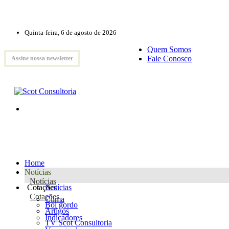
Quinta-feira, 6 de agosto de 2026
Quem Somos
Fale Conosco
Assine nossa newsletter
Home
Notícias
Notícias
Cotações
Notícias
Cotações
Clima
Boi gordo
Artigos
Indicadores
TV Scot Consultoria