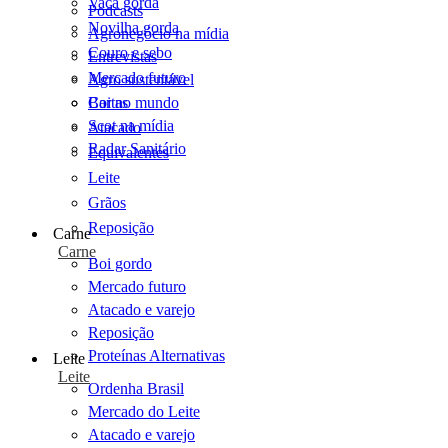
Vaca gorda
Podcasts
Novilha gorda
Agronegócio na mídia
Couro e sebo
Entrevistas
Mercado futuro
Agro sustentável
Cartas
Boi no mundo
Scot na mídia
Atacado
Radar Sanitário
Equivalentes
Leite
Grãos
Reposição
Carne
Carne
Boi gordo
Mercado futuro
Atacado e varejo
Reposição
Proteínas Alternativas
Leite
Leite
Ordenha Brasil
Mercado do Leite
Atacado e varejo