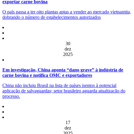
exportar carne bovina
O país passa a ter oito plantas aptas a vender ao mercado vietnamita,
dobrando o número de estabelecimentos autorizados
30
dez
2025
Em investigação, China aponta “dano grave” à indústria de
carne bovina e notifica OMC e exportadores
China não incluiu Brasil na lista de países isentos à potencial
aplicação de salvaguardas; setor brasileiro aguarda atualização do
processo.
17
dez
2025