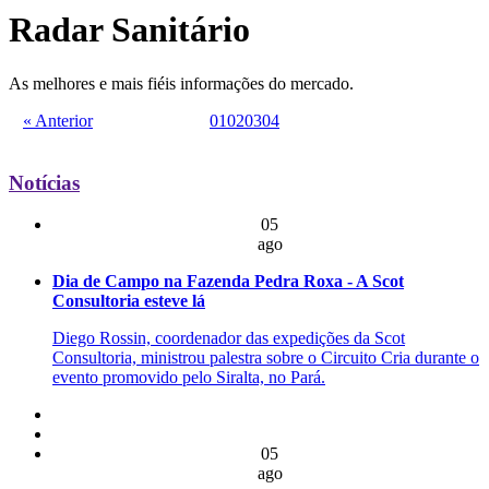
Radar Sanitário
As melhores e mais fiéis informações do mercado.
« Anterior
01
02
03
04
Notícias
05
ago
Dia de Campo na Fazenda Pedra Roxa - A Scot
Consultoria esteve lá
Diego Rossin, coordenador das expedições da Scot
Consultoria, ministrou palestra sobre o Circuito Cria durante o
evento promovido pelo Siralta, no Pará.
05
ago