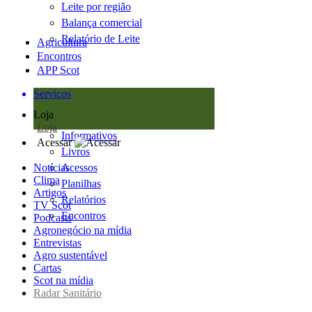
Leite por região
Balança comercial
Relatório de Leite
Agricultura
Encontros
APP Scot
Serviços
Loja
Loja
Informativos
Acessar
Livros
Notícias
Acessos
Clima
Planilhas
Artigos
Relatórios
TV Scot
Encontros
Podcasts
Agronegócio na mídia
Entrevistas
Agro sustentável
Cartas
Scot na mídia
Radar Sanitário