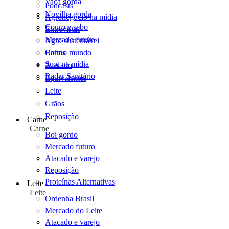
Vaca gorda
Podcasts
Novilha gorda
Agronegócio na mídia
Couro e sebo
Entrevistas
Mercado futuro
Agro sustentável
Cartas
Boi no mundo
Scot na mídia
Atacado
Radar Sanitário
Equivalentes
Leite
Grãos
Reposição
Carne
Carne
Boi gordo
Mercado futuro
Atacado e varejo
Reposição
Proteínas Alternativas
Leite
Leite
Ordenha Brasil
Mercado do Leite
Atacado e varejo