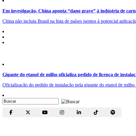
Em investigação, China aponta “dano grave” à indústria de carn
China não incluiu Brasil na lista de países isentos à potencial aplicaç
Gigante do etanol de milho oficializa pedido de licença de instala
Oficialização do pedido de instalação pela gigante do etanol de milh