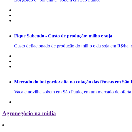
Fique Sabendo - Custo de produção: milho e soja
Custo deflacionado de produção do milho e da soja em R$/ha, 
Mercado do boi gordo: alta na cotação das fêmeas em São 
Vaca e novilha sobem em São Paulo, em um mercado de oferta c
Agronegócio na mídia