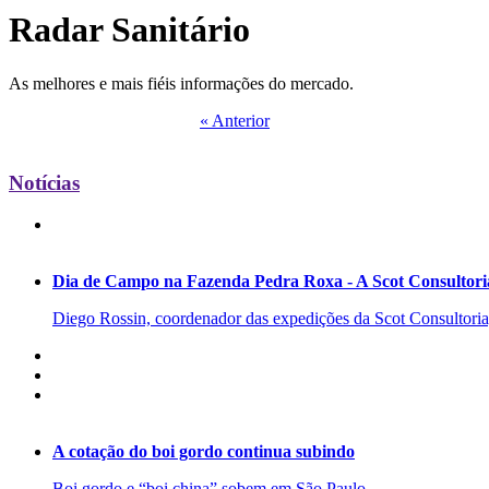
Radar Sanitário
As melhores e mais fiéis informações do mercado.
« Anterior
Notícias
Dia de Campo na Fazenda Pedra Roxa - A Scot Consultoria
Diego Rossin, coordenador das expedições da Scot Consultoria, 
A cotação do boi gordo continua subindo
Boi gordo e “boi china” sobem em São Paulo.