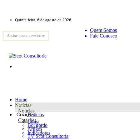
Quinta-feira, 6 de agosto de 2026
Quem Somos
Fale Conosco
Assine nossa newsletter
Home
Notícias
Notícias
Cotações
Notícias
Cotações
Clima
Boi gordo
Artigos
Indicadores
TV Scot Consultoria