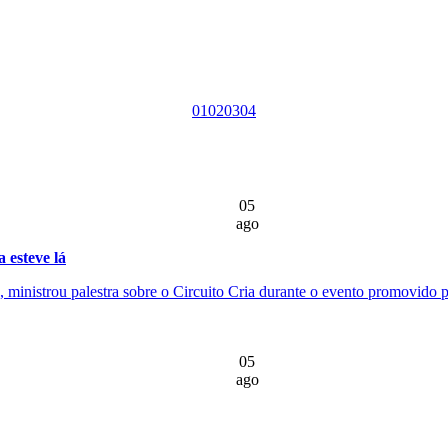
01
02
03
04
05
ago
 esteve lá
ministrou palestra sobre o Circuito Cria durante o evento promovido pe
05
ago