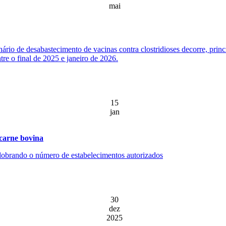
mai
ário de desabastecimento de vacinas contra clostridioses decorre, prin
re o final de 2025 e janeiro de 2026.
15
jan
 carne bovina
, dobrando o número de estabelecimentos autorizados
30
dez
2025