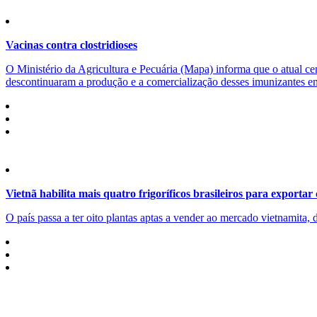
Vacinas contra clostridioses
O Ministério da Agricultura e Pecuária (Mapa) informa que o atual cen
descontinuaram a produção e a comercialização desses imunizantes ent
Vietnã habilita mais quatro frigoríficos brasileiros para exportar
O país passa a ter oito plantas aptas a vender ao mercado vietnamita