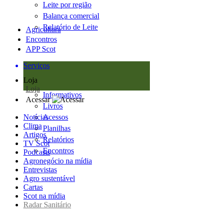
Leite por região
Balança comercial
Relatório de Leite
Agricultura
Encontros
APP Scot
Serviços
Loja
Loja
Informativos
Acessar
Livros
Notícias
Acessos
Clima
Planilhas
Artigos
Relatórios
TV Scot
Encontros
Podcasts
Agronegócio na mídia
Entrevistas
Agro sustentável
Cartas
Scot na mídia
Radar Sanitário