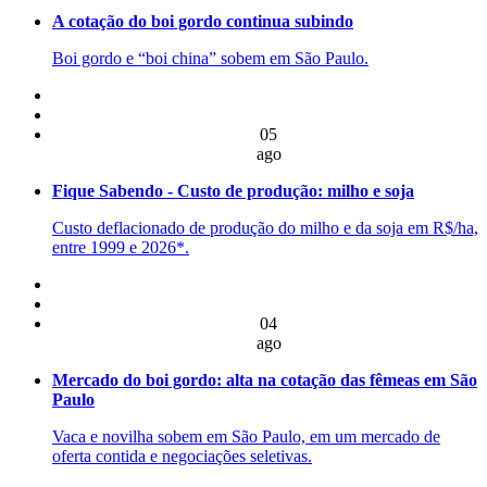
A cotação do boi gordo continua subindo
Boi gordo e “boi china” sobem em São Paulo.
05
ago
Fique Sabendo - Custo de produção: milho e soja
Custo deflacionado de produção do milho e da soja em R$/ha,
entre 1999 e 2026*.
04
ago
Mercado do boi gordo: alta na cotação das fêmeas em São
Paulo
Vaca e novilha sobem em São Paulo, em um mercado de
oferta contida e negociações seletivas.