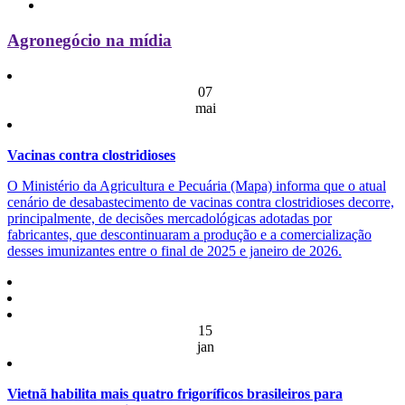
Agronegócio na mídia
07
mai
Vacinas contra clostridioses
O Ministério da Agricultura e Pecuária (Mapa) informa que o atual
cenário de desabastecimento de vacinas contra clostridioses decorre,
principalmente, de decisões mercadológicas adotadas por
fabricantes, que descontinuaram a produção e a comercialização
desses imunizantes entre o final de 2025 e janeiro de 2026.
15
jan
Vietnã habilita mais quatro frigoríficos brasileiros para