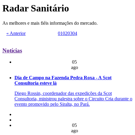
Radar Sanitário
As melhores e mais fiéis informações do mercado.
« Anterior
01
02
03
04
Notícias
05
ago
Dia de Campo na Fazenda Pedra Roxa - A Scot
Consultoria esteve lá
Diego Rossin, coordenador das expedições da Scot
Consultoria, ministrou palestra sobre o Circuito Cria durante o
evento promovido pelo Siralta, no Pará.
05
ago