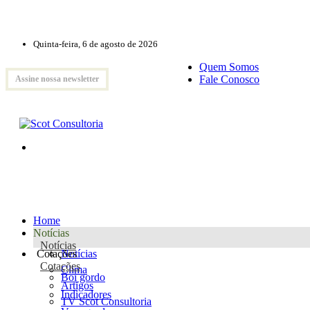
Quinta-feira, 6 de agosto de 2026
Quem Somos
Fale Conosco
Assine nossa newsletter
Home
Notícias
Notícias
Cotações
Notícias
Cotações
Clima
Boi gordo
Artigos
Indicadores
TV Scot Consultoria