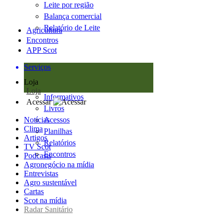
Leite por região
Balança comercial
Relatório de Leite
Agricultura
Encontros
APP Scot
Serviços
Loja
Loja
Informativos
Acessar
Livros
Notícias
Acessos
Clima
Planilhas
Artigos
Relatórios
TV Scot
Encontros
Podcasts
Agronegócio na mídia
Entrevistas
Agro sustentável
Cartas
Scot na mídia
Radar Sanitário