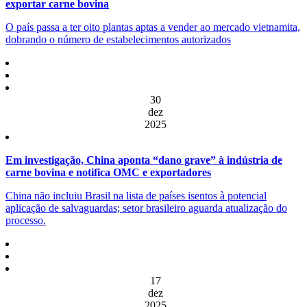
exportar carne bovina
O país passa a ter oito plantas aptas a vender ao mercado vietnamita,
dobrando o número de estabelecimentos autorizados
30
dez
2025
Em investigação, China aponta “dano grave” à indústria de
carne bovina e notifica OMC e exportadores
China não incluiu Brasil na lista de países isentos à potencial
aplicação de salvaguardas; setor brasileiro aguarda atualização do
processo.
17
dez
2025