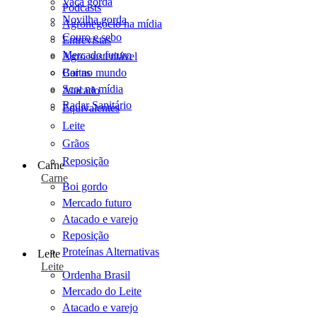
Vaca gorda
Podcasts
Novilha gorda
Agronegócio na mídia
Couro e sebo
Entrevistas
Mercado futuro
Agro sustentável
Cartas
Boi no mundo
Scot na mídia
Atacado
Radar Sanitário
Equivalentes
Leite
Grãos
Reposição
Carne
Carne
Boi gordo
Mercado futuro
Atacado e varejo
Reposição
Proteínas Alternativas
Leite
Leite
Ordenha Brasil
Mercado do Leite
Atacado e varejo