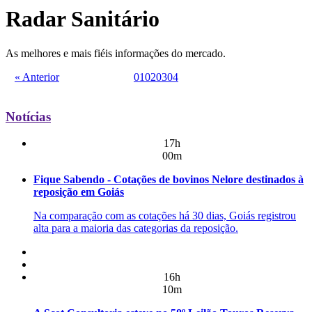
Radar Sanitário
As melhores e mais fiéis informações do mercado.
« Anterior
01
02
03
04
Notícias
17h
00m
Fique Sabendo - Cotações de bovinos Nelore destinados à
reposição em Goiás
Na comparação com as cotações há 30 dias, Goiás registrou
alta para a maioria das categorias da reposição.
16h
10m