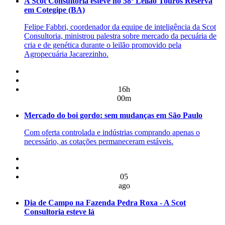
A Scot Consultoria esteve no 58º Leilão Touros Reserva
em Cotegipe (BA)
Felipe Fabbri, coordenador da equipe de inteligência da Scot
Consultoria, ministrou palestra sobre mercado da pecuária de
cria e de genética durante o leilão promovido pela
Agropecuária Jacarezinho.
16h
00m
Mercado do boi gordo: sem mudanças em São Paulo
Com oferta controlada e indústrias comprando apenas o
necessário, as cotações permaneceram estáveis.
05
ago
Dia de Campo na Fazenda Pedra Roxa - A Scot
Consultoria esteve lá