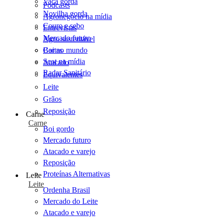
Vaca gorda
Podcasts
Novilha gorda
Agronegócio na mídia
Couro e sebo
Entrevistas
Mercado futuro
Agro sustentável
Cartas
Boi no mundo
Scot na mídia
Atacado
Radar Sanitário
Equivalentes
Leite
Grãos
Reposição
Carne
Carne
Boi gordo
Mercado futuro
Atacado e varejo
Reposição
Proteínas Alternativas
Leite
Leite
Ordenha Brasil
Mercado do Leite
Atacado e varejo