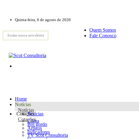
Quinta-feira, 6 de agosto de 2026
Quem Somos
Fale Conosco
Assine nossa newsletter
Home
Notícias
Notícias
Cotações
Notícias
Cotações
Clima
Boi gordo
Artigos
Indicadores
TV Scot Consultoria