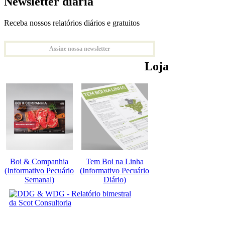
Newsletter diária
Receba nossos relatórios diários e gratuitos
Assine nossa newsletter
Loja
Boi & Companhia
Tem Boi na Linha
(Informativo Pecuário
(Informativo Pecuário
Semanal)
Diário)