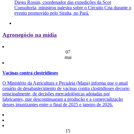
Diego Rossin, coordenador das expedições da Scot
Consultoria, ministrou palestra sobre o Circuito Cria durante o
evento promovido pelo Siralta, no Pará.
Agronegócio na mídia
07
mai
Vacinas contra clostridioses
O Ministério da Agricultura e Pecuária (Mapa) informa que o atual
cenário de desabastecimento de vacinas contra clostridioses decorre,
principalmente, de decisões mercadológicas adotadas por
fabricantes, que descontinuaram a produção e a comercialização
desses imunizantes entre o final de 2025 e janeiro de 2026.
15