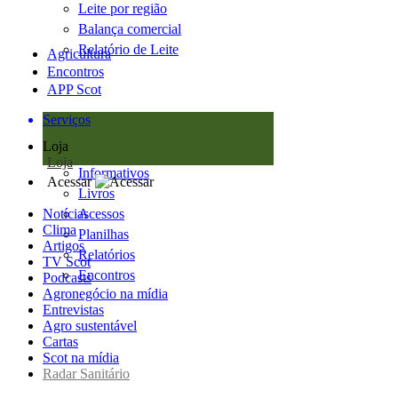
Leite por região
Balança comercial
Relatório de Leite
Agricultura
Encontros
APP Scot
Serviços
Loja
Loja
Informativos
Acessar
Livros
Notícias
Acessos
Clima
Planilhas
Artigos
Relatórios
TV Scot
Encontros
Podcasts
Agronegócio na mídia
Entrevistas
Agro sustentável
Cartas
Scot na mídia
Radar Sanitário