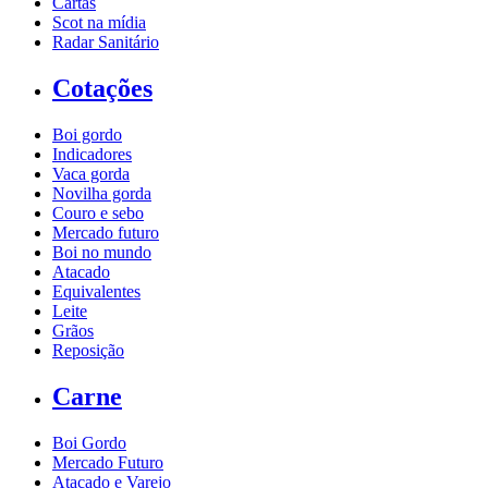
Cartas
Scot na mídia
Radar Sanitário
Cotações
Boi gordo
Indicadores
Vaca gorda
Novilha gorda
Couro e sebo
Mercado futuro
Boi no mundo
Atacado
Equivalentes
Leite
Grãos
Reposição
Carne
Boi Gordo
Mercado Futuro
Atacado e Varejo