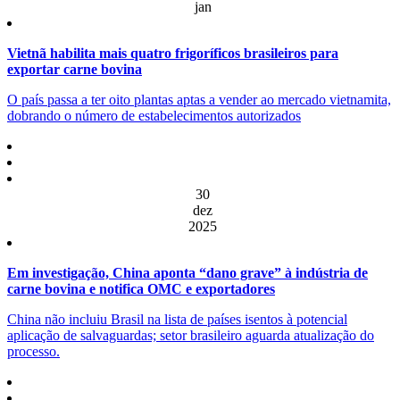
jan
Vietnã habilita mais quatro frigoríficos brasileiros para
exportar carne bovina
O país passa a ter oito plantas aptas a vender ao mercado vietnamita,
dobrando o número de estabelecimentos autorizados
30
dez
2025
Em investigação, China aponta “dano grave” à indústria de
carne bovina e notifica OMC e exportadores
China não incluiu Brasil na lista de países isentos à potencial
aplicação de salvaguardas; setor brasileiro aguarda atualização do
processo.