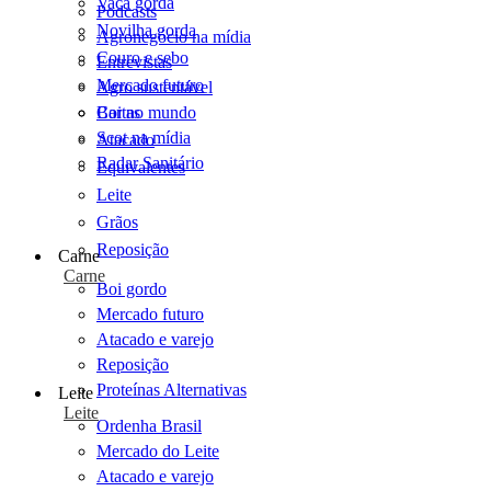
Vaca gorda
Podcasts
Novilha gorda
Agronegócio na mídia
Couro e sebo
Entrevistas
Mercado futuro
Agro sustentável
Cartas
Boi no mundo
Scot na mídia
Atacado
Radar Sanitário
Equivalentes
Leite
Grãos
Reposição
Carne
Carne
Boi gordo
Mercado futuro
Atacado e varejo
Reposição
Proteínas Alternativas
Leite
Leite
Ordenha Brasil
Mercado do Leite
Atacado e varejo