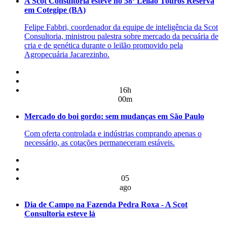
A Scot Consultoria esteve no 58º Leilão Touros Reserva
em Cotegipe (BA)
Felipe Fabbri, coordenador da equipe de inteligência da Scot
Consultoria, ministrou palestra sobre mercado da pecuária de
cria e de genética durante o leilão promovido pela
Agropecuária Jacarezinho.
16h
00m
Mercado do boi gordo: sem mudanças em São Paulo
Com oferta controlada e indústrias comprando apenas o
necessário, as cotações permaneceram estáveis.
05
ago
Dia de Campo na Fazenda Pedra Roxa - A Scot
Consultoria esteve lá