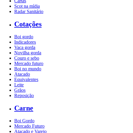
Cartas
Scot na mídia
Radar Sanitário
Cotações
Boi gordo
Indicadores
Vaca gorda
Novilha gorda
Couro e sebo
Mercado futuro
Boi no mundo
Atacado
Equivalentes
Leite
Grãos
Reposição
Carne
Boi Gordo
Mercado Futuro
Atacado e Varejo