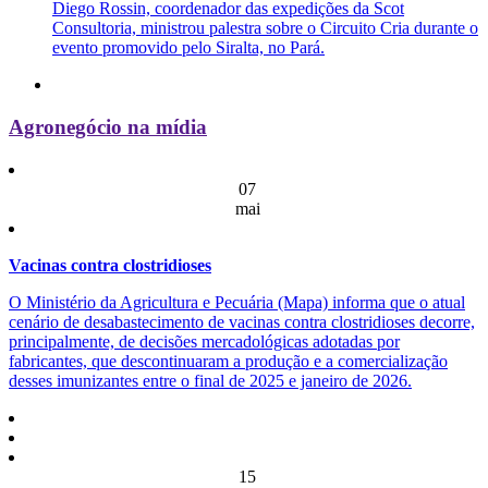
Diego Rossin, coordenador das expedições da Scot
Consultoria, ministrou palestra sobre o Circuito Cria durante o
evento promovido pelo Siralta, no Pará.
Agronegócio na mídia
07
mai
Vacinas contra clostridioses
O Ministério da Agricultura e Pecuária (Mapa) informa que o atual
cenário de desabastecimento de vacinas contra clostridioses decorre,
principalmente, de decisões mercadológicas adotadas por
fabricantes, que descontinuaram a produção e a comercialização
desses imunizantes entre o final de 2025 e janeiro de 2026.
15