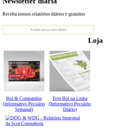
Newsletter diária
Receba nossos relatórios diários e gratuitos
Assine nossa newsletter
Loja
Boi & Companhia
Tem Boi na Linha
(Informativo Pecuário
(Informativo Pecuário
Semanal)
Diário)