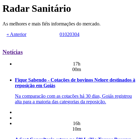
Radar Sanitário
As melhores e mais fiéis informações do mercado.
« Anterior
01
02
03
04
Notícias
17h
00m
Fique Sabendo - Cotações de bovinos Nelore destinados à
reposição em Goiás
Na comparação com as cotações há 30 dias, Goiás registrou
alta para a maioria das categorias da reposição.
16h
10m