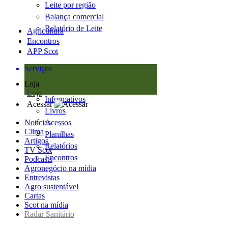
Leite por região
Balança comercial
Relatório de Leite
Agricultura
Encontros
APP Scot
Serviços
Loja
Loja
Informativos
Acessar
Livros
Notícias
Acessos
Clima
Planilhas
Artigos
Relatórios
TV Scot
Encontros
Podcasts
Agronegócio na mídia
Entrevistas
Agro sustentável
Cartas
Scot na mídia
Radar Sanitário