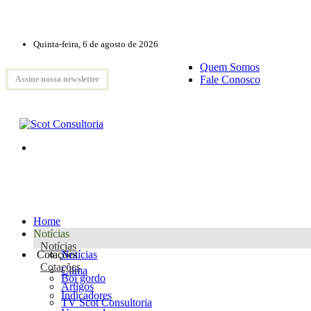
Quinta-feira, 6 de agosto de 2026
Quem Somos
Fale Conosco
Assine nossa newsletter
Home
Notícias
Notícias
Cotações
Notícias
Cotações
Clima
Boi gordo
Artigos
Indicadores
TV Scot Consultoria