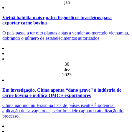
jan
Vietnã habilita mais quatro frigoríficos brasileiros para
exportar carne bovina
O país passa a ter oito plantas aptas a vender ao mercado vietnamita,
dobrando o número de estabelecimentos autorizados
30
dez
2025
Em investigação, China aponta “dano grave” à indústria de
carne bovina e notifica OMC e exportadores
China não incluiu Brasil na lista de países isentos à potencial
aplicação de salvaguardas; setor brasileiro aguarda atualização do
processo.