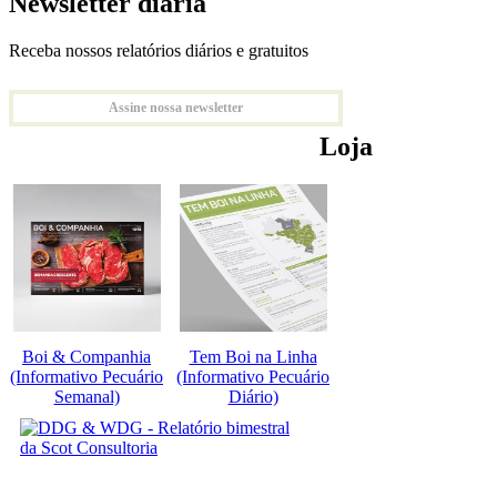
Newsletter diária
Receba nossos relatórios diários e gratuitos
Assine nossa newsletter
Loja
Boi & Companhia
Tem Boi na Linha
(Informativo Pecuário
(Informativo Pecuário
Semanal)
Diário)