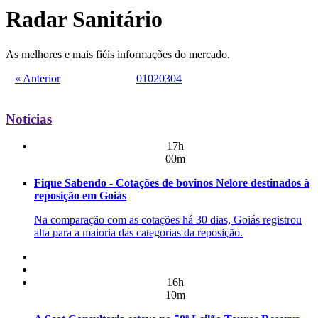
Radar Sanitário
As melhores e mais fiéis informações do mercado.
« Anterior
01
02
03
04
Notícias
17h
00m
Fique Sabendo - Cotações de bovinos Nelore destinados à
reposição em Goiás
Na comparação com as cotações há 30 dias, Goiás registrou
alta para a maioria das categorias da reposição.
16h
10m