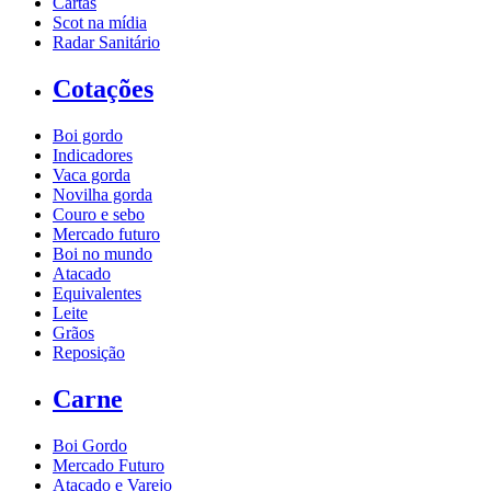
Cartas
Scot na mídia
Radar Sanitário
Cotações
Boi gordo
Indicadores
Vaca gorda
Novilha gorda
Couro e sebo
Mercado futuro
Boi no mundo
Atacado
Equivalentes
Leite
Grãos
Reposição
Carne
Boi Gordo
Mercado Futuro
Atacado e Varejo