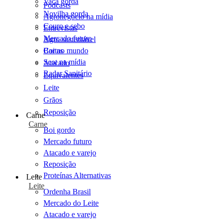
Vaca gorda
Podcasts
Novilha gorda
Agronegócio na mídia
Couro e sebo
Entrevistas
Mercado futuro
Agro sustentável
Cartas
Boi no mundo
Scot na mídia
Atacado
Radar Sanitário
Equivalentes
Leite
Grãos
Reposição
Carne
Carne
Boi gordo
Mercado futuro
Atacado e varejo
Reposição
Proteínas Alternativas
Leite
Leite
Ordenha Brasil
Mercado do Leite
Atacado e varejo