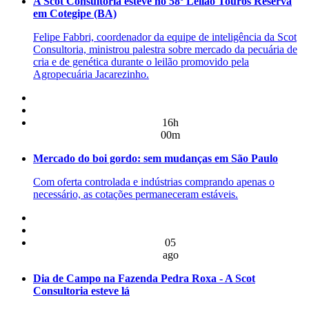
A Scot Consultoria esteve no 58º Leilão Touros Reserva
em Cotegipe (BA)
Felipe Fabbri, coordenador da equipe de inteligência da Scot
Consultoria, ministrou palestra sobre mercado da pecuária de
cria e de genética durante o leilão promovido pela
Agropecuária Jacarezinho.
16h
00m
Mercado do boi gordo: sem mudanças em São Paulo
Com oferta controlada e indústrias comprando apenas o
necessário, as cotações permaneceram estáveis.
05
ago
Dia de Campo na Fazenda Pedra Roxa - A Scot
Consultoria esteve lá