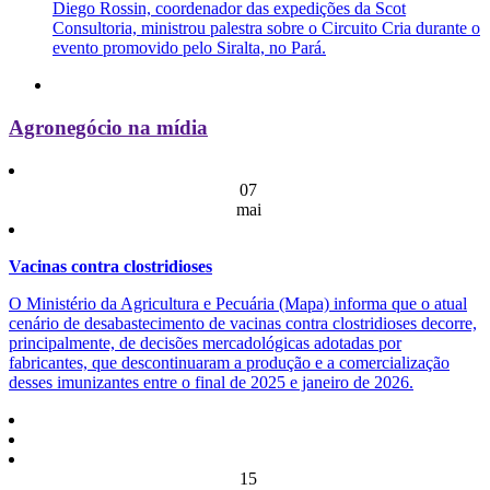
Diego Rossin, coordenador das expedições da Scot
Consultoria, ministrou palestra sobre o Circuito Cria durante o
evento promovido pelo Siralta, no Pará.
Agronegócio na mídia
07
mai
Vacinas contra clostridioses
O Ministério da Agricultura e Pecuária (Mapa) informa que o atual
cenário de desabastecimento de vacinas contra clostridioses decorre,
principalmente, de decisões mercadológicas adotadas por
fabricantes, que descontinuaram a produção e a comercialização
desses imunizantes entre o final de 2025 e janeiro de 2026.
15