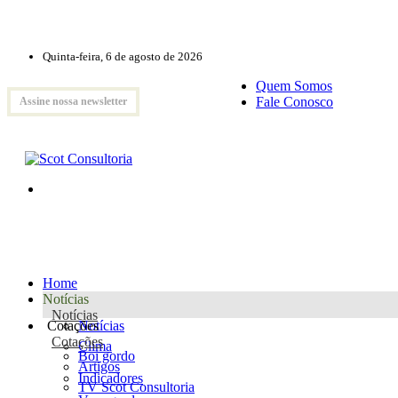
Quinta-feira, 6 de agosto de 2026
Quem Somos
Fale Conosco
Assine nossa newsletter
Home
Notícias
Notícias
Cotações
Notícias
Cotações
Clima
Boi gordo
Artigos
Indicadores
TV Scot Consultoria