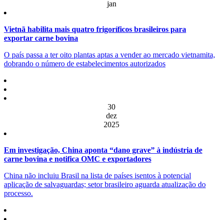
jan
Vietnã habilita mais quatro frigoríficos brasileiros para
exportar carne bovina
O país passa a ter oito plantas aptas a vender ao mercado vietnamita,
dobrando o número de estabelecimentos autorizados
30
dez
2025
Em investigação, China aponta “dano grave” à indústria de
carne bovina e notifica OMC e exportadores
China não incluiu Brasil na lista de países isentos à potencial
aplicação de salvaguardas; setor brasileiro aguarda atualização do
processo.