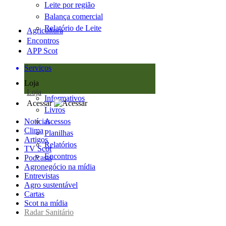
Leite por região
Balança comercial
Relatório de Leite
Agricultura
Encontros
APP Scot
Serviços
Loja
Loja
Informativos
Acessar
Livros
Notícias
Acessos
Clima
Planilhas
Artigos
Relatórios
TV Scot
Encontros
Podcasts
Agronegócio na mídia
Entrevistas
Agro sustentável
Cartas
Scot na mídia
Radar Sanitário