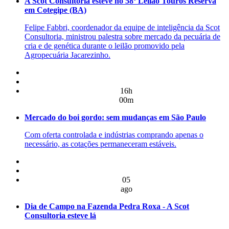
A Scot Consultoria esteve no 58º Leilão Touros Reserva
em Cotegipe (BA)
Felipe Fabbri, coordenador da equipe de inteligência da Scot
Consultoria, ministrou palestra sobre mercado da pecuária de
cria e de genética durante o leilão promovido pela
Agropecuária Jacarezinho.
16h
00m
Mercado do boi gordo: sem mudanças em São Paulo
Com oferta controlada e indústrias comprando apenas o
necessário, as cotações permaneceram estáveis.
05
ago
Dia de Campo na Fazenda Pedra Roxa - A Scot
Consultoria esteve lá