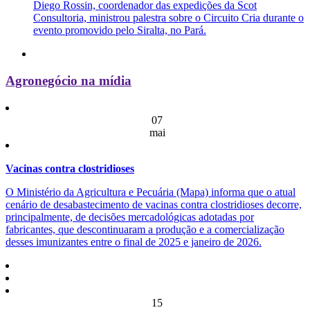
Diego Rossin, coordenador das expedições da Scot
Consultoria, ministrou palestra sobre o Circuito Cria durante o
evento promovido pelo Siralta, no Pará.
Agronegócio na mídia
07
mai
Vacinas contra clostridioses
O Ministério da Agricultura e Pecuária (Mapa) informa que o atual
cenário de desabastecimento de vacinas contra clostridioses decorre,
principalmente, de decisões mercadológicas adotadas por
fabricantes, que descontinuaram a produção e a comercialização
desses imunizantes entre o final de 2025 e janeiro de 2026.
15