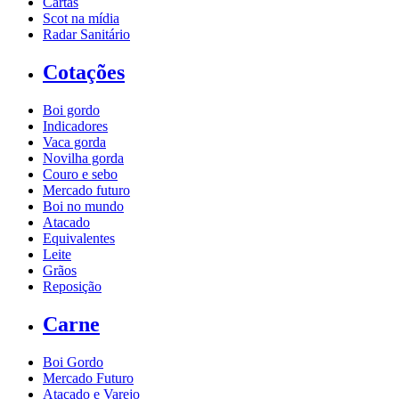
Cartas
Scot na mídia
Radar Sanitário
Cotações
Boi gordo
Indicadores
Vaca gorda
Novilha gorda
Couro e sebo
Mercado futuro
Boi no mundo
Atacado
Equivalentes
Leite
Grãos
Reposição
Carne
Boi Gordo
Mercado Futuro
Atacado e Varejo