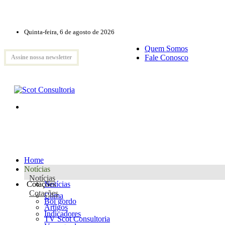
Quinta-feira, 6 de agosto de 2026
Quem Somos
Fale Conosco
Assine nossa newsletter
Home
Notícias
Notícias
Cotações
Notícias
Cotações
Clima
Boi gordo
Artigos
Indicadores
TV Scot Consultoria