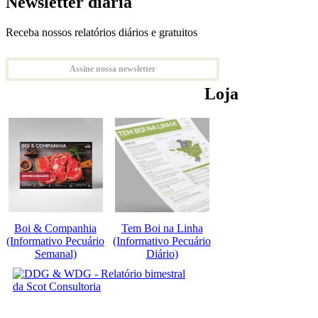
Newsletter diária
Receba nossos relatórios diários e gratuitos
Assine nossa newsletter
Loja
Boi & Companhia
Tem Boi na Linha
(Informativo Pecuário
(Informativo Pecuário
Semanal)
Diário)