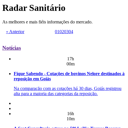
Radar Sanitário
As melhores e mais fiéis informações do mercado.
« Anterior
01
02
03
04
Notícias
17h
00m
Fique Sabendo - Cotações de bovinos Nelore destinados à
reposição em Goiás
Na comparação com as cotações há 30 dias, Goiás registrou
alta para a maioria das categorias da reposição.
16h
10m