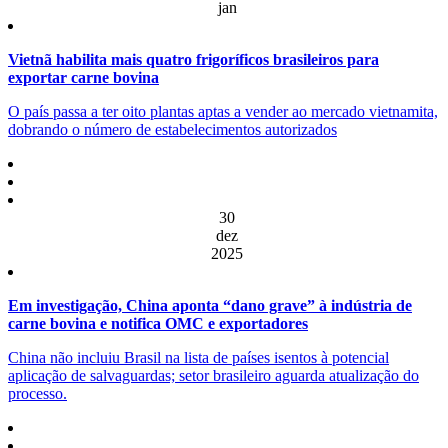
jan
Vietnã habilita mais quatro frigoríficos brasileiros para
exportar carne bovina
O país passa a ter oito plantas aptas a vender ao mercado vietnamita,
dobrando o número de estabelecimentos autorizados
30
dez
2025
Em investigação, China aponta “dano grave” à indústria de
carne bovina e notifica OMC e exportadores
China não incluiu Brasil na lista de países isentos à potencial
aplicação de salvaguardas; setor brasileiro aguarda atualização do
processo.