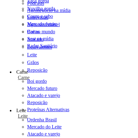
Vaca gorda
Podcasts
Novilha gorda
Agronegócio na mídia
Couro e sebo
Entrevistas
Mercado futuro
Agro sustentável
Cartas
Boi no mundo
Scot na mídia
Atacado
Radar Sanitário
Equivalentes
Leite
Grãos
Reposição
Carne
Carne
Boi gordo
Mercado futuro
Atacado e varejo
Reposição
Proteínas Alternativas
Leite
Leite
Ordenha Brasil
Mercado do Leite
Atacado e varejo