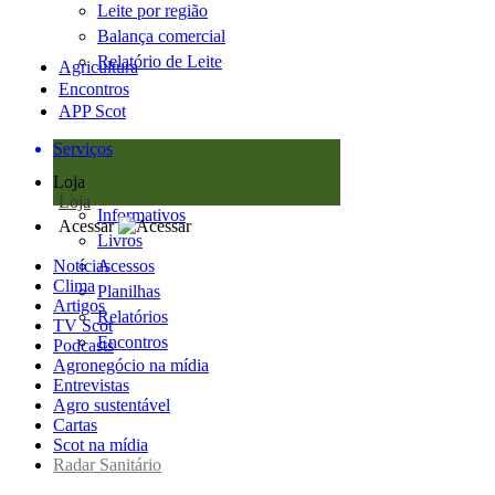
Leite por região
Balança comercial
Relatório de Leite
Agricultura
Encontros
APP Scot
Serviços
Loja
Loja
Informativos
Acessar
Livros
Notícias
Acessos
Clima
Planilhas
Artigos
Relatórios
TV Scot
Encontros
Podcasts
Agronegócio na mídia
Entrevistas
Agro sustentável
Cartas
Scot na mídia
Radar Sanitário