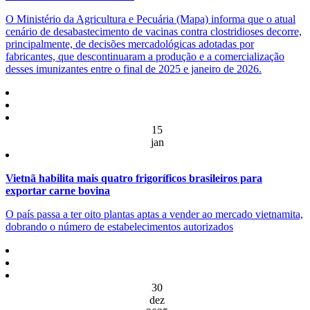
O Ministério da Agricultura e Pecuária (Mapa) informa que o atual
cenário de desabastecimento de vacinas contra clostridioses decorre,
principalmente, de decisões mercadológicas adotadas por
fabricantes, que descontinuaram a produção e a comercialização
desses imunizantes entre o final de 2025 e janeiro de 2026.
15
jan
Vietnã habilita mais quatro frigoríficos brasileiros para
exportar carne bovina
O país passa a ter oito plantas aptas a vender ao mercado vietnamita,
dobrando o número de estabelecimentos autorizados
30
dez