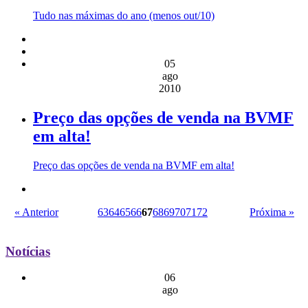
Tudo nas máximas do ano (menos out/10)
05
ago
2010
Preço das opções de venda na BVMF
em alta!
Preço das opções de venda na BVMF em alta!
« Anterior
63
64
65
66
67
68
69
70
71
72
Próxima »
Notícias
06
ago