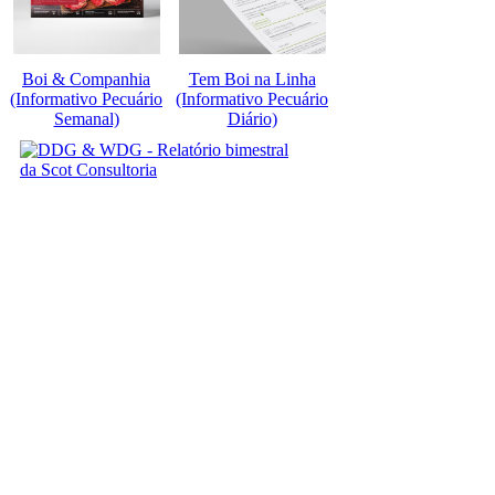
Boi & Companhia
Tem Boi na Linha
(Informativo Pecuário
(Informativo Pecuário
Semanal)
Diário)