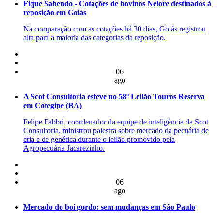
Fique Sabendo - Cotações de bovinos Nelore destinados à
reposição em Goiás
Na comparação com as cotações há 30 dias, Goiás registrou
alta para a maioria das categorias da reposição.
06
ago
A Scot Consultoria esteve no 58º Leilão Touros Reserva
em Cotegipe (BA)
Felipe Fabbri, coordenador da equipe de inteligência da Scot
Consultoria, ministrou palestra sobre mercado da pecuária de
cria e de genética durante o leilão promovido pela
Agropecuária Jacarezinho.
06
ago
Mercado do boi gordo: sem mudanças em São Paulo