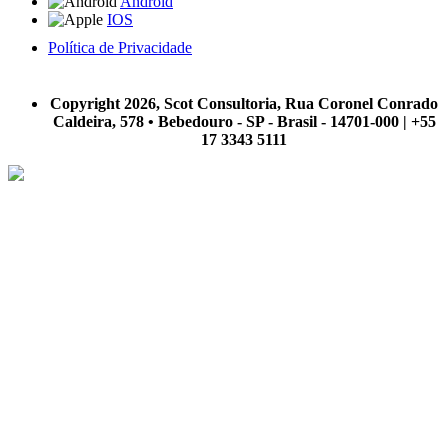
Android
IOS
Política de Privacidade
A Scot Consultoria não se responsabiliza por negócios realizados a partir das informações contidas em
nosso site.
Copyright 2026, Scot Consultoria, Rua Coronel Conrado
Caldeira, 578 • Bebedouro - SP - Brasil - 14701-000 | +55
17 3343 5111