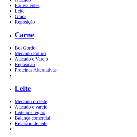
Equivalentes
Leite
Grãos
Reposição
Carne
Boi Gordo
Mercado Futuro
Atacado e Varejo
Reposição
Proteínas Alternativas
Leite
Mercado do leite
Atacado e varejo
Leite por região
Balança comercial
Relatório de leite