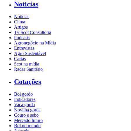
Notícias
Notícias
Clima
Artigos
Tv Scot Consultoria
Podcasts
Agronegócio na Mídia
Entrevistas
Agro Sustentável
Cartas
Scot na mídia
Radar Sanitário
Cotações
Boi gordo
Indicadores
Vaca gorda
Novilha gorda
Couro e sebo
Mercado futuro
Boi no mundo
Atacado