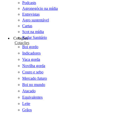
Podcasts
Agronegócio na mídia
Entrevistas
Agro sustentável
Cartas
Scot na mídia
Radar Sanitário
Cotações
Cotações
Boi gordo
Indicadores
Vaca gorda
Novilha gorda
Couro e sebo
Mercado futuro
Boi no mundo
Atacado
Equivalentes
Leite
Grãos