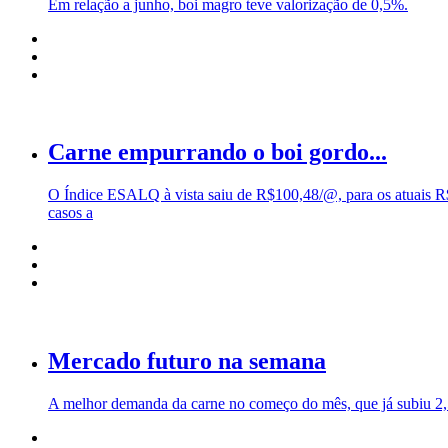
Em relação a junho, boi magro teve valorização de 0,5%.
Carne empurrando o boi gordo...
O Índice ESALQ à vista saiu de R$100,48/@, para os atuais R
casos a
Mercado futuro na semana
A melhor demanda da carne no começo do mês, que já subiu 2,5