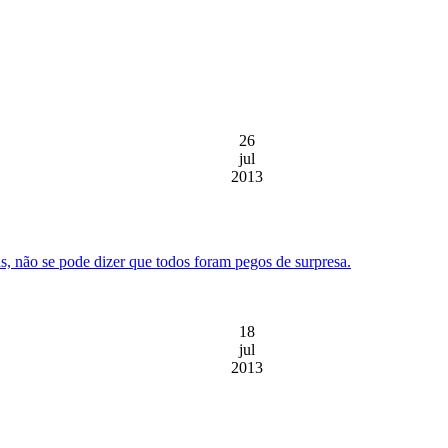
26
jul
2013
s, não se pode dizer que todos foram pegos de surpresa.
18
jul
2013