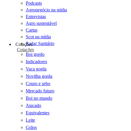
Podcasts
Agronegócio na mídia
Entrevistas
Agro sustentável
Cartas
Scot na mídia
Radar Sanitário
Cotações
Cotações
Boi gordo
Indicadores
Vaca gorda
Novilha gorda
Couro e sebo
Mercado futuro
Boi no mundo
Atacado
Equivalentes
Leite
Grãos