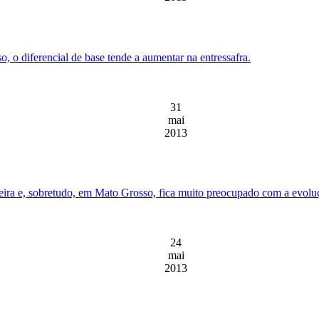
o diferencial de base tende a aumentar na entressafra.
31
mai
2013
eira e, sobretudo, em Mato Grosso, fica muito preocupado com a evoluç
24
mai
2013