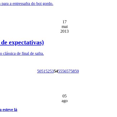
 para a entressafra do boi gordo.
17
mai
2013
 de expectativas)
clássica de final de safra.
50
51
52
53
54
55
56
57
58
59
05
ago
 esteve lá