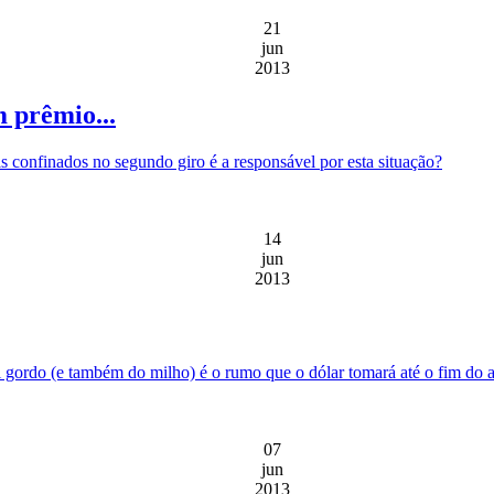
21
jun
2013
 prêmio...
 confinados no segundo giro é a responsável por esta situação?
14
jun
2013
i gordo (e também do milho) é o rumo que o dólar tomará até o fim do 
07
jun
2013