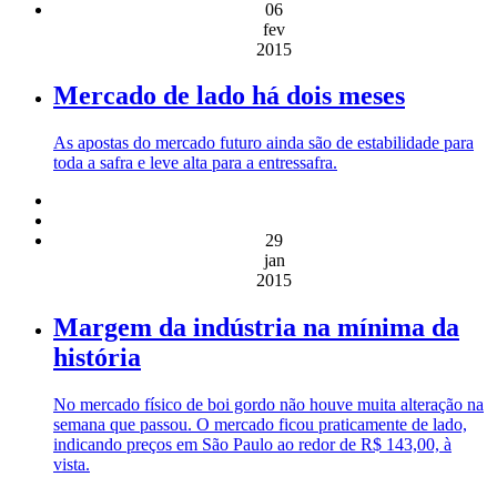
06
fev
2015
Mercado de lado há dois meses
As apostas do mercado futuro ainda são de estabilidade para
toda a safra e leve alta para a entressafra.
29
jan
2015
Margem da indústria na mínima da
história
No mercado físico de boi gordo não houve muita alteração na
semana que passou. O mercado ficou praticamente de lado,
indicando preços em São Paulo ao redor de R$ 143,00, à
vista.