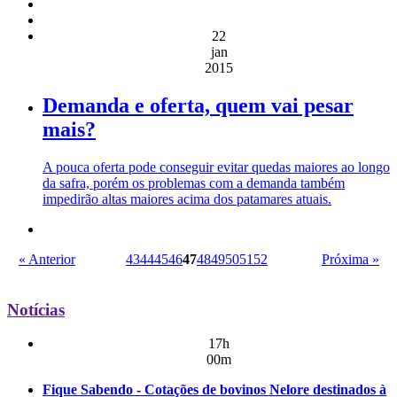
22
jan
2015
Demanda e oferta, quem vai pesar
mais?
A pouca oferta pode conseguir evitar quedas maiores ao longo
da safra, porém os problemas com a demanda também
impedirão altas maiores acima dos patamares atuais.
« Anterior
43
44
45
46
47
48
49
50
51
52
Próxima »
Notícias
17h
00m
Fique Sabendo - Cotações de bovinos Nelore destinados à