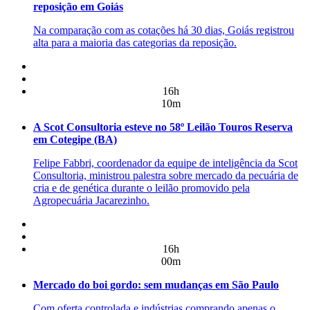
reposição em Goiás
Na comparação com as cotações há 30 dias, Goiás registrou
alta para a maioria das categorias da reposição.
16h
10m
A Scot Consultoria esteve no 58º Leilão Touros Reserva
em Cotegipe (BA)
Felipe Fabbri, coordenador da equipe de inteligência da Scot
Consultoria, ministrou palestra sobre mercado da pecuária de
cria e de genética durante o leilão promovido pela
Agropecuária Jacarezinho.
16h
00m
Mercado do boi gordo: sem mudanças em São Paulo
Com oferta controlada e indústrias comprando apenas o