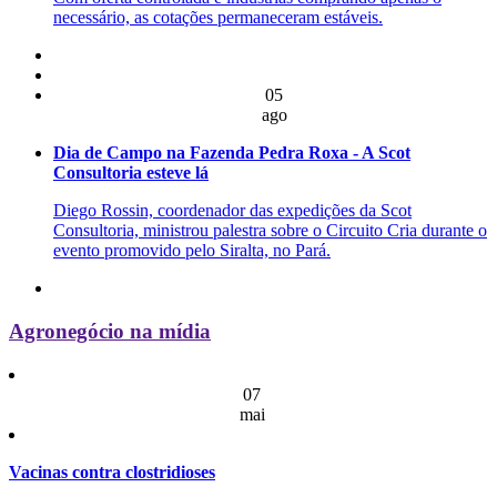
necessário, as cotações permaneceram estáveis.
05
ago
Dia de Campo na Fazenda Pedra Roxa - A Scot
Consultoria esteve lá
Diego Rossin, coordenador das expedições da Scot
Consultoria, ministrou palestra sobre o Circuito Cria durante o
evento promovido pelo Siralta, no Pará.
Agronegócio na mídia
07
mai
Vacinas contra clostridioses