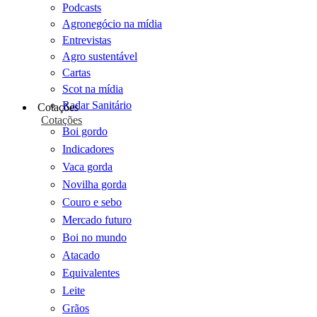
Podcasts
Agronegócio na mídia
Entrevistas
Agro sustentável
Cartas
Scot na mídia
Radar Sanitário
Cotações
Cotações
Boi gordo
Indicadores
Vaca gorda
Novilha gorda
Couro e sebo
Mercado futuro
Boi no mundo
Atacado
Equivalentes
Leite
Grãos