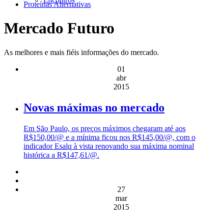
Proteínas Alternativas
Mercado Futuro
As melhores e mais fiéis informações do mercado.
01
abr
2015
Novas máximas no mercado
Em São Paulo, os preços máximos chegaram até aos
R$150,00/@ e a mínima ficou nos R$145,00/@, com o
indicador Esalq à vista renovando sua máxima nominal
histórica a R$147,61/@.
27
mar
2015