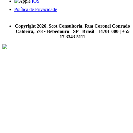
IOS
Política de Privacidade
A Scot Consultoria não se responsabiliza por negócios realizados a partir das informações contidas em
nosso site.
Copyright 2026, Scot Consultoria, Rua Coronel Conrado
Caldeira, 578 • Bebedouro - SP - Brasil - 14701-000 | +55
17 3343 5111