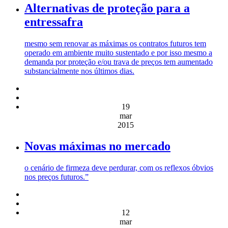
Alternativas de proteção para a
entressafra
mesmo sem renovar as máximas os contratos futuros tem
operado em ambiente muito sustentado e por isso mesmo a
demanda por proteção e/ou trava de preços tem aumentado
substancialmente nos últimos dias.
19
mar
2015
Novas máximas no mercado
o cenário de firmeza deve perdurar, com os reflexos óbvios
nos preços futuros.”
12
mar