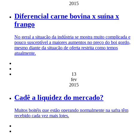
2015
Diferencial carne bovina x suína x
frango
No geral a situação da indústria se mostra muito complicada e
pouco susceptível a maiores aumentos no preço do boi gordo,
mesmo diante da situação de oferta restrita como temos
atualmente.
13
fev
2015
Cadê a liquidez do mercado?
Muitos boitéis que estão operando normalmente na safra têm
recebido cada vez mais lotes.