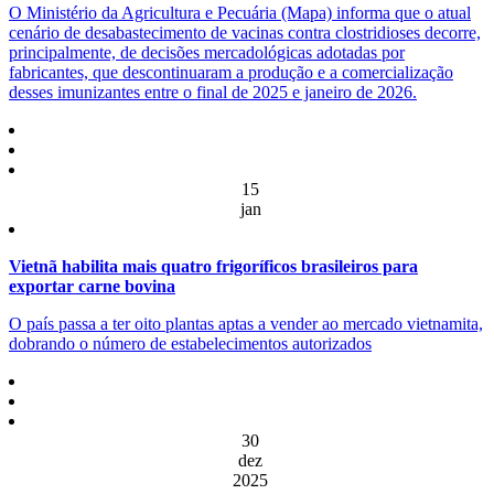
O Ministério da Agricultura e Pecuária (Mapa) informa que o atual
cenário de desabastecimento de vacinas contra clostridioses decorre,
principalmente, de decisões mercadológicas adotadas por
fabricantes, que descontinuaram a produção e a comercialização
desses imunizantes entre o final de 2025 e janeiro de 2026.
15
jan
Vietnã habilita mais quatro frigoríficos brasileiros para
exportar carne bovina
O país passa a ter oito plantas aptas a vender ao mercado vietnamita,
dobrando o número de estabelecimentos autorizados
30
dez
2025