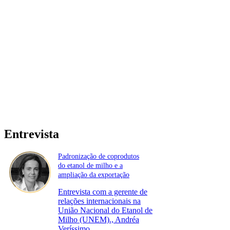
Entrevista
Padronização de coprodutos
do etanol de milho e a
ampliação da exportação
Entrevista com a gerente de
relações internacionais na
União Nacional do Etanol de
Milho (UNEM)., Andréa
Veríssimo