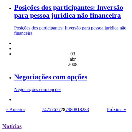
Posições dos participantes: Inversão
para pessoa jurídica não financeira
Posições dos participantes: Inversão para pessoa jurídica não
financeira
03
abr
2008
Negociações com opções
Negociações com opções
« Anterior
74
75
76
77
78
79
80
81
82
83
Próxima »
Notícias