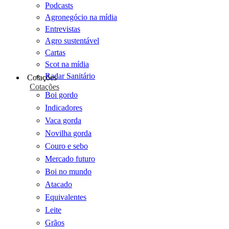
Podcasts
Agronegócio na mídia
Entrevistas
Agro sustentável
Cartas
Scot na mídia
Radar Sanitário
Cotações
Cotações
Boi gordo
Indicadores
Vaca gorda
Novilha gorda
Couro e sebo
Mercado futuro
Boi no mundo
Atacado
Equivalentes
Leite
Grãos