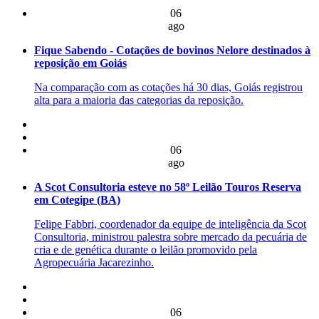
06
ago
Fique Sabendo - Cotações de bovinos Nelore destinados à
reposição em Goiás
Na comparação com as cotações há 30 dias, Goiás registrou
alta para a maioria das categorias da reposição.
06
ago
A Scot Consultoria esteve no 58º Leilão Touros Reserva
em Cotegipe (BA)
Felipe Fabbri, coordenador da equipe de inteligência da Scot
Consultoria, ministrou palestra sobre mercado da pecuária de
cria e de genética durante o leilão promovido pela
Agropecuária Jacarezinho.
06