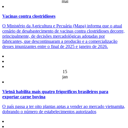
mai
Vacinas contra clostridioses
O Ministério da Agricultura e Pecuária (Mapa) informa que o atual
cenário de desabastecimento de vacinas contra clostridioses decorre,
principalmente, de decisões mercadológicas adotadas por
fabricantes, que descontinuaram a produção e a comercialização
desses imunizantes entre o final de 2025 e janeiro de 2026.
15
jan
Vietnã habilita mais quatro frigoríficos brasileiros para
exportar carne bovina
O país passa a ter oito plantas aptas a vender ao mercado vietnamita,
dobrando o número de estabelecimentos autorizados