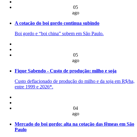
05
ago
A cotação do boi gordo continua subindo
Boi gordo e “boi china” sobem em São Paulo.
05
ago
Fique Sabendo - Custo de produção: milho e soja
Custo deflacionado de produção do milho e da soja em R$/ha,
entre 1999 e 2026*.
04
ago
Mercado do boi gordo: alta na cotação das fêmeas em São
Paulo