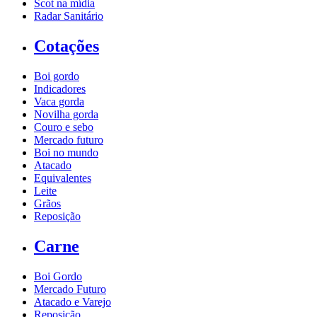
Scot na mídia
Radar Sanitário
Cotações
Boi gordo
Indicadores
Vaca gorda
Novilha gorda
Couro e sebo
Mercado futuro
Boi no mundo
Atacado
Equivalentes
Leite
Grãos
Reposição
Carne
Boi Gordo
Mercado Futuro
Atacado e Varejo
Reposição