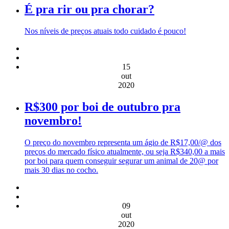
É pra rir ou pra chorar?
Nos níveis de preços atuais todo cuidado é pouco!
15
out
2020
R$300 por boi de outubro pra
novembro!
O preço do novembro representa um ágio de R$17,00/@ dos
preços do mercado físico atualmente, ou seja R$340,00 a mais
por boi para quem conseguir segurar um animal de 20@ por
mais 30 dias no cocho.
09
out
2020