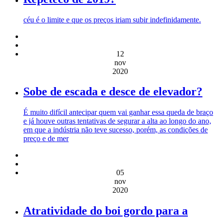
céu é o limite e que os preços iriam subir indefinidamente.
12
nov
2020
Sobe de escada e desce de elevador?
É muito difícil antecipar quem vai ganhar essa queda de braço
e já houve outras tentativas de segurar a alta ao longo do ano,
em que a indústria não teve sucesso, porém, as condições de
preço e de mer
05
nov
2020
Atratividade do boi gordo para a