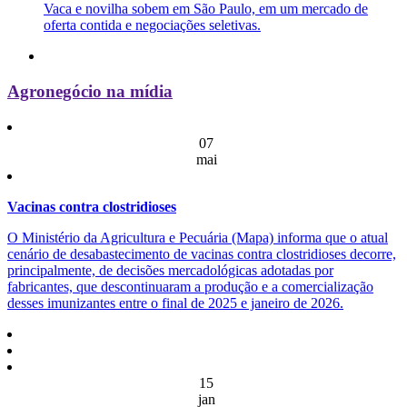
Vaca e novilha sobem em São Paulo, em um mercado de
oferta contida e negociações seletivas.
Agronegócio na mídia
07
mai
Vacinas contra clostridioses
O Ministério da Agricultura e Pecuária (Mapa) informa que o atual
cenário de desabastecimento de vacinas contra clostridioses decorre,
principalmente, de decisões mercadológicas adotadas por
fabricantes, que descontinuaram a produção e a comercialização
desses imunizantes entre o final de 2025 e janeiro de 2026.
15
jan