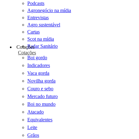
Podcasts
Agronegócio na mídia
Entrevistas
Agro sustentável
Cartas
Scot na mídia
Radar Sanitário
Cotações
Cotações
Boi gordo
Indicadores
Vaca gorda
Novilha gorda
Couro e sebo
Mercado futuro
Boi no mundo
Atacado
Equivalentes
Leite
Grãos