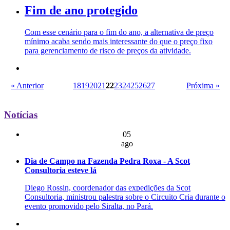
Fim de ano protegido
Com esse cenário para o fim do ano, a alternativa de preço
mínimo acaba sendo mais interessante do que o preço fixo
para gerenciamento de risco de preços da atividade.
« Anterior
18
19
20
21
22
23
24
25
26
27
Próxima »
Notícias
05
ago
Dia de Campo na Fazenda Pedra Roxa - A Scot
Consultoria esteve lá
Diego Rossin, coordenador das expedições da Scot
Consultoria, ministrou palestra sobre o Circuito Cria durante o
evento promovido pelo Siralta, no Pará.