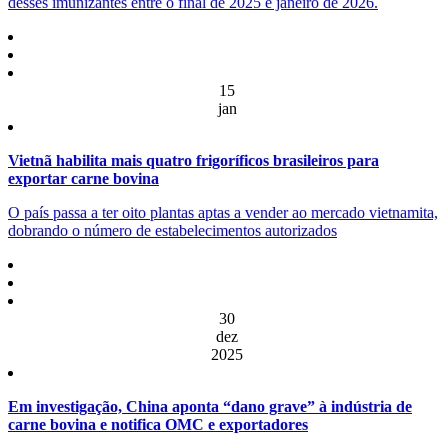
desses imunizantes entre o final de 2025 e janeiro de 2026.
15
jan
Vietnã habilita mais quatro frigoríficos brasileiros para
exportar carne bovina
O país passa a ter oito plantas aptas a vender ao mercado vietnamita,
dobrando o número de estabelecimentos autorizados
30
dez
2025
Em investigação, China aponta “dano grave” à indústria de
carne bovina e notifica OMC e exportadores