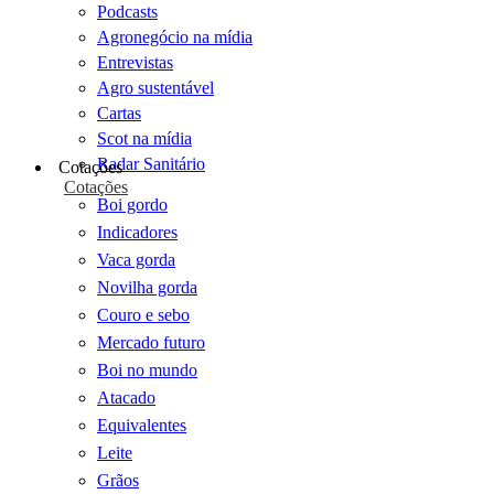
Podcasts
Agronegócio na mídia
Entrevistas
Agro sustentável
Cartas
Scot na mídia
Radar Sanitário
Cotações
Cotações
Boi gordo
Indicadores
Vaca gorda
Novilha gorda
Couro e sebo
Mercado futuro
Boi no mundo
Atacado
Equivalentes
Leite
Grãos