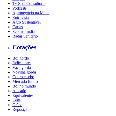
Tv Scot Consultoria
Podcasts
Agronegócio na Mídia
Entrevistas
Agro Sustentável
Cartas
Scot na mídia
Radar Sanitário
Cotações
Boi gordo
Indicadores
Vaca gorda
Novilha gorda
Couro e sebo
Mercado futuro
Boi no mundo
Atacado
Equivalentes
Leite
Grãos
Reposição