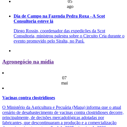
05
ago
Dia de Campo na Fazenda Pedra Roxa - A Scot
Consultoria esteve lá
Diego Rossin, coordenador das expedições da Scot
Consultoria, ministrou palestra sobre o Circuito Cria durante o
evento promovido pelo Siralta, no Pará.
Agronegócio na mídia
07
mai
Vacinas contra clostridioses
O Ministério da Agricultura e Pecuária (Mapa) informa que o atual
cenário de desabastecimento de vacinas contra clostridioses decorre,
principalmente, de decisões mercadológicas adotadas por
fabricantes, que descontinuaram a produção e a comercialização