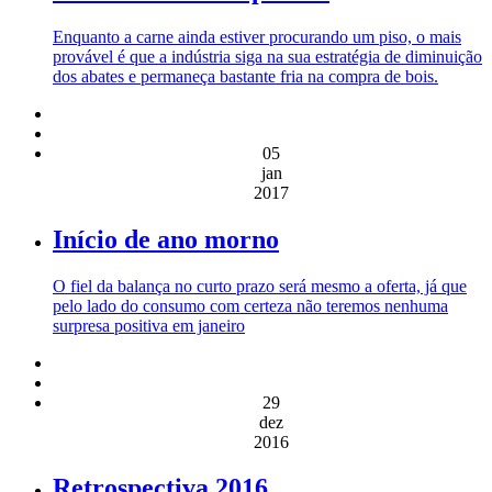
Enquanto a carne ainda estiver procurando um piso, o mais
provável é que a indústria siga na sua estratégia de diminuição
dos abates e permaneça bastante fria na compra de bois.
05
jan
2017
Início de ano morno
O fiel da balança no curto prazo será mesmo a oferta, já que
pelo lado do consumo com certeza não teremos nenhuma
surpresa positiva em janeiro
29
dez
2016
Retrospectiva 2016