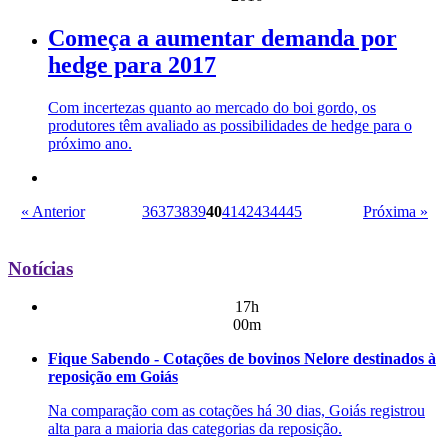
Começa a aumentar demanda por
hedge para 2017
Com incertezas quanto ao mercado do boi gordo, os
produtores têm avaliado as possibilidades de hedge para o
próximo ano.
« Anterior
36
37
38
39
40
41
42
43
44
45
Próxima »
Notícias
17h
00m
Fique Sabendo - Cotações de bovinos Nelore destinados à
reposição em Goiás
Na comparação com as cotações há 30 dias, Goiás registrou
alta para a maioria das categorias da reposição.