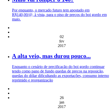
Por enquanto, o mercado futuro tem apostado em
R$140,00/@, à vista, para o piso de preços do boi gordo em
maio.
02
fev
2017
A alta veio, mas durou pouco...
Enquanto o cenário de precificação do boi gordo continuar
tendo como pano de fundo quedas de preços na reposição,
quedas do dólar dificultando as exportações, consumo interno
reprimido e reorganização
26
jan
2017