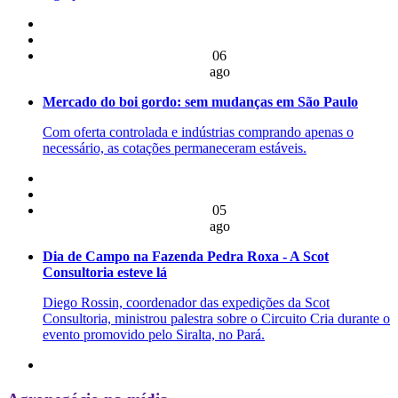
06
ago
Mercado do boi gordo: sem mudanças em São Paulo
Com oferta controlada e indústrias comprando apenas o
necessário, as cotações permaneceram estáveis.
05
ago
Dia de Campo na Fazenda Pedra Roxa - A Scot
Consultoria esteve lá
Diego Rossin, coordenador das expedições da Scot
Consultoria, ministrou palestra sobre o Circuito Cria durante o
evento promovido pelo Siralta, no Pará.