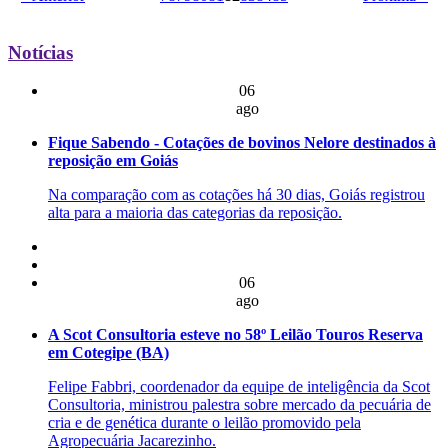
Notícias
06
ago
Fique Sabendo - Cotações de bovinos Nelore destinados à
reposição em Goiás
Na comparação com as cotações há 30 dias, Goiás registrou
alta para a maioria das categorias da reposição.
06
ago
A Scot Consultoria esteve no 58º Leilão Touros Reserva
em Cotegipe (BA)
Felipe Fabbri, coordenador da equipe de inteligência da Scot
Consultoria, ministrou palestra sobre mercado da pecuária de
cria e de genética durante o leilão promovido pela
Agropecuária Jacarezinho.