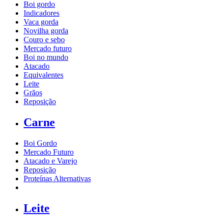
Boi gordo
Indicadores
Vaca gorda
Novilha gorda
Couro e sebo
Mercado futuro
Boi no mundo
Atacado
Equivalentes
Leite
Grãos
Reposição
Carne
Boi Gordo
Mercado Futuro
Atacado e Varejo
Reposição
Proteínas Alternativas
Leite