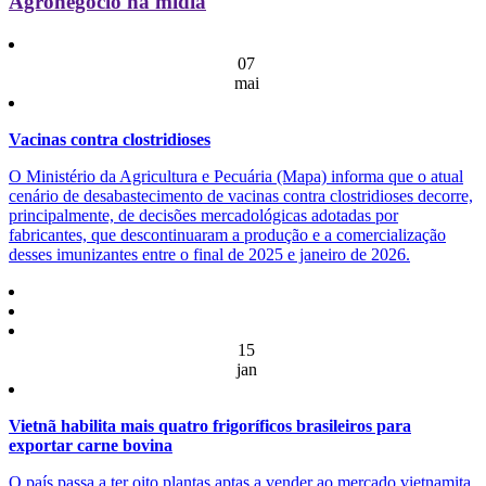
Agronegócio na mídia
07
mai
Vacinas contra clostridioses
O Ministério da Agricultura e Pecuária (Mapa) informa que o atual
cenário de desabastecimento de vacinas contra clostridioses decorre,
principalmente, de decisões mercadológicas adotadas por
fabricantes, que descontinuaram a produção e a comercialização
desses imunizantes entre o final de 2025 e janeiro de 2026.
15
jan
Vietnã habilita mais quatro frigoríficos brasileiros para
exportar carne bovina
O país passa a ter oito plantas aptas a vender ao mercado vietnamita,