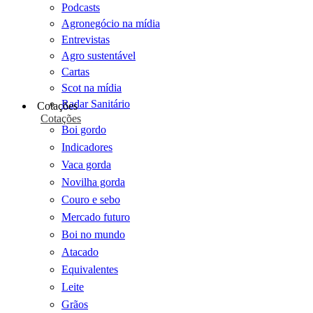
Podcasts
Agronegócio na mídia
Entrevistas
Agro sustentável
Cartas
Scot na mídia
Radar Sanitário
Cotações
Cotações
Boi gordo
Indicadores
Vaca gorda
Novilha gorda
Couro e sebo
Mercado futuro
Boi no mundo
Atacado
Equivalentes
Leite
Grãos