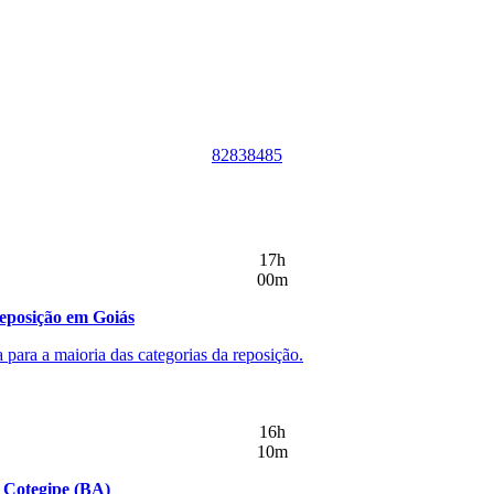
82
83
84
85
17h
00m
reposição em Goiás
 para a maioria das categorias da reposição.
16h
10m
m Cotegipe (BA)