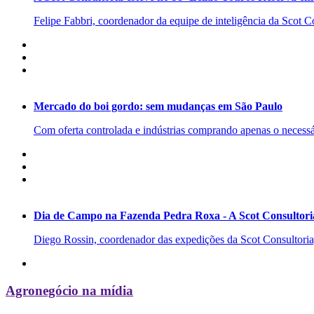
Felipe Fabbri, coordenador da equipe de inteligência da Scot Co
Mercado do boi gordo: sem mudanças em São Paulo
Com oferta controlada e indústrias comprando apenas o necessá
Dia de Campo na Fazenda Pedra Roxa - A Scot Consultoria
Diego Rossin, coordenador das expedições da Scot Consultoria, 
Agronegócio na mídia