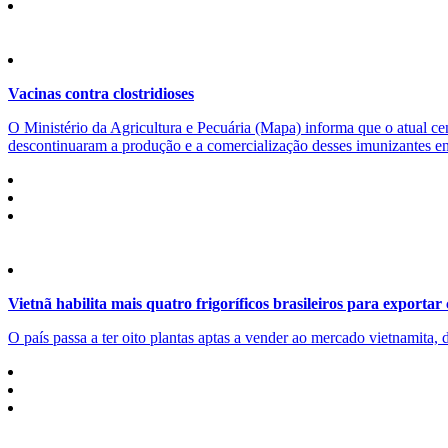
Vacinas contra clostridioses
O Ministério da Agricultura e Pecuária (Mapa) informa que o atual cen
descontinuaram a produção e a comercialização desses imunizantes ent
Vietnã habilita mais quatro frigoríficos brasileiros para exportar
O país passa a ter oito plantas aptas a vender ao mercado vietnamita