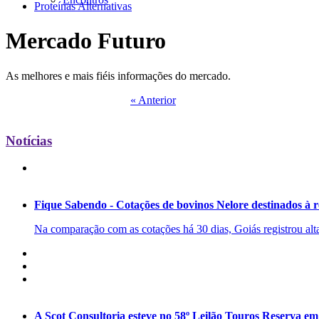
Proteínas Alternativas
Mercado Futuro
As melhores e mais fiéis informações do mercado.
« Anterior
Notícias
Fique Sabendo - Cotações de bovinos Nelore destinados à 
Na comparação com as cotações há 30 dias, Goiás registrou alta
A Scot Consultoria esteve no 58º Leilão Touros Reserva e