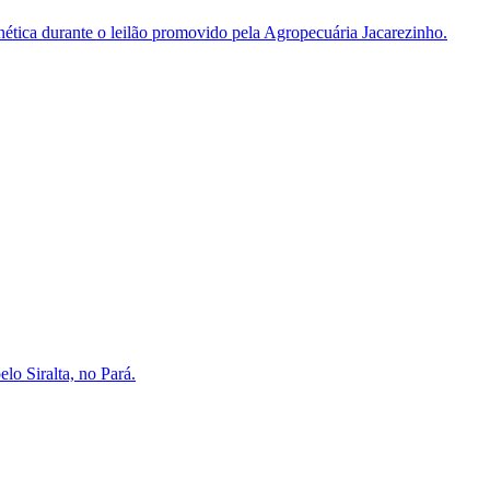
enética durante o leilão promovido pela Agropecuária Jacarezinho.
lo Siralta, no Pará.