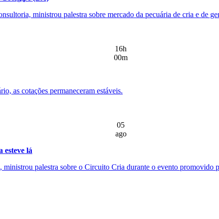
nsultoria, ministrou palestra sobre mercado da pecuária de cria e de g
16h
00m
rio, as cotações permaneceram estáveis.
05
ago
 esteve lá
ministrou palestra sobre o Circuito Cria durante o evento promovido pe