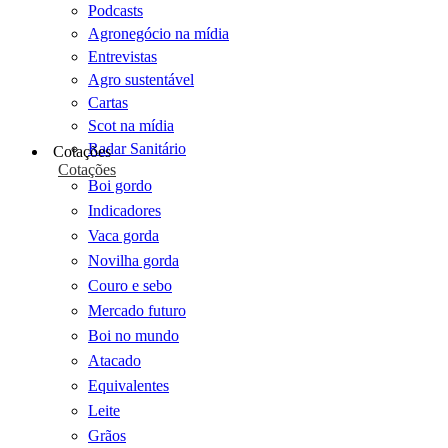
Podcasts
Agronegócio na mídia
Entrevistas
Agro sustentável
Cartas
Scot na mídia
Radar Sanitário
Cotações
Cotações
Boi gordo
Indicadores
Vaca gorda
Novilha gorda
Couro e sebo
Mercado futuro
Boi no mundo
Atacado
Equivalentes
Leite
Grãos