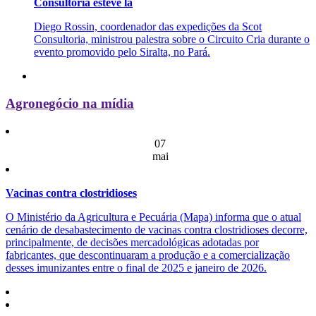
Consultoria esteve lá
Diego Rossin, coordenador das expedições da Scot
Consultoria, ministrou palestra sobre o Circuito Cria durante o
evento promovido pelo Siralta, no Pará.
Agronegócio na mídia
07
mai
Vacinas contra clostridioses
O Ministério da Agricultura e Pecuária (Mapa) informa que o atual
cenário de desabastecimento de vacinas contra clostridioses decorre,
principalmente, de decisões mercadológicas adotadas por
fabricantes, que descontinuaram a produção e a comercialização
desses imunizantes entre o final de 2025 e janeiro de 2026.