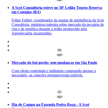
A Scot Consultoria esteve no 58º Leilão Touros Reserva
em Cotegipe (BA)
Felipe Fabbri, coordenador da equipe de inteligência da Scot
Consultoria, ministrou palestra sobre mercado da pecuária de
cria e de genética durante o leilão promovido pela
Agropecuária Jacarezinho.
06
ago
Mercado do boi gordo: sem mudanças em São Paulo
Com oferta controlada e indústrias comprando apenas o
necessário, as cotações permaneceram estáveis.
05
ago
Dia de Campo na Fazenda Pedra Roxa - A Scot