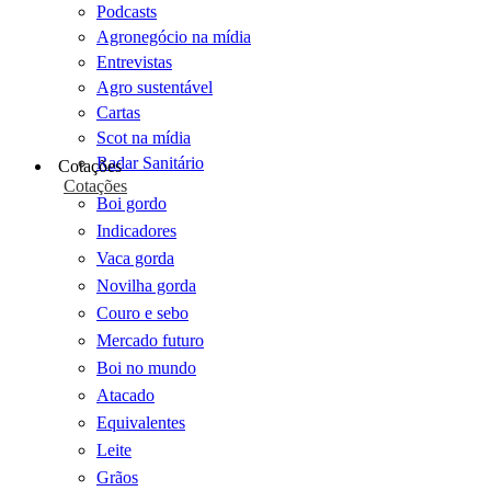
Podcasts
Agronegócio na mídia
Entrevistas
Agro sustentável
Cartas
Scot na mídia
Radar Sanitário
Cotações
Cotações
Boi gordo
Indicadores
Vaca gorda
Novilha gorda
Couro e sebo
Mercado futuro
Boi no mundo
Atacado
Equivalentes
Leite
Grãos