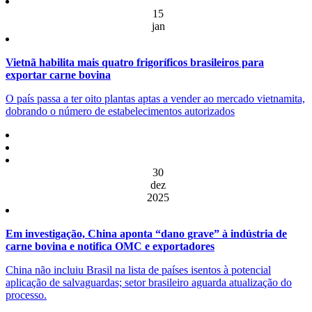
15
jan
Vietnã habilita mais quatro frigoríficos brasileiros para
exportar carne bovina
O país passa a ter oito plantas aptas a vender ao mercado vietnamita,
dobrando o número de estabelecimentos autorizados
30
dez
2025
Em investigação, China aponta “dano grave” à indústria de
carne bovina e notifica OMC e exportadores
China não incluiu Brasil na lista de países isentos à potencial
aplicação de salvaguardas; setor brasileiro aguarda atualização do
processo.