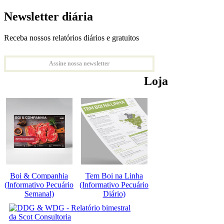
Newsletter diária
Receba nossos relatórios diários e gratuitos
Assine nossa newsletter
Loja
Boi & Companhia
Tem Boi na Linha
(Informativo Pecuário
(Informativo Pecuário
Semanal)
Diário)