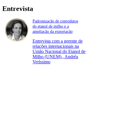
Entrevista
Padronização de coprodutos
do etanol de milho e a
ampliação da exportação
Entrevista com a gerente de
relações internacionais na
União Nacional do Etanol de
Milho (UNEM)., Andréa
Veríssimo