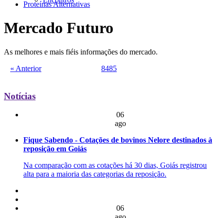
Proteínas Alternativas
Mercado Futuro
As melhores e mais fiéis informações do mercado.
« Anterior
84
85
Notícias
06
ago
Fique Sabendo - Cotações de bovinos Nelore destinados à
reposição em Goiás
Na comparação com as cotações há 30 dias, Goiás registrou
alta para a maioria das categorias da reposição.
06
ago