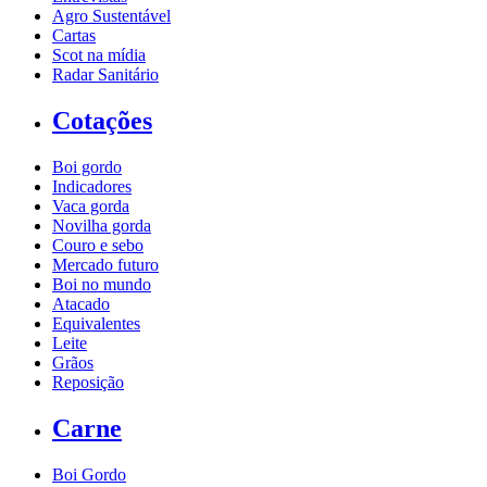
Agro Sustentável
Cartas
Scot na mídia
Radar Sanitário
Cotações
Boi gordo
Indicadores
Vaca gorda
Novilha gorda
Couro e sebo
Mercado futuro
Boi no mundo
Atacado
Equivalentes
Leite
Grãos
Reposição
Carne
Boi Gordo