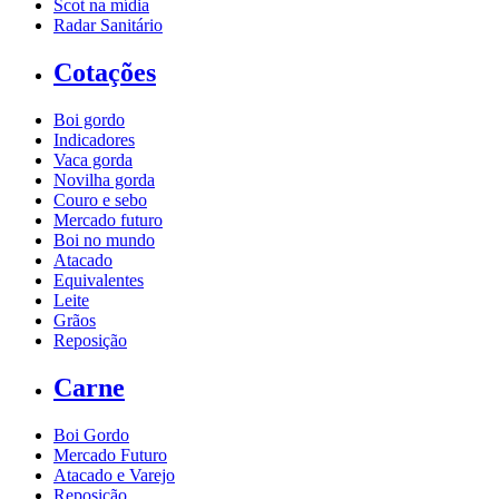
Scot na mídia
Radar Sanitário
Cotações
Boi gordo
Indicadores
Vaca gorda
Novilha gorda
Couro e sebo
Mercado futuro
Boi no mundo
Atacado
Equivalentes
Leite
Grãos
Reposição
Carne
Boi Gordo
Mercado Futuro
Atacado e Varejo
Reposição