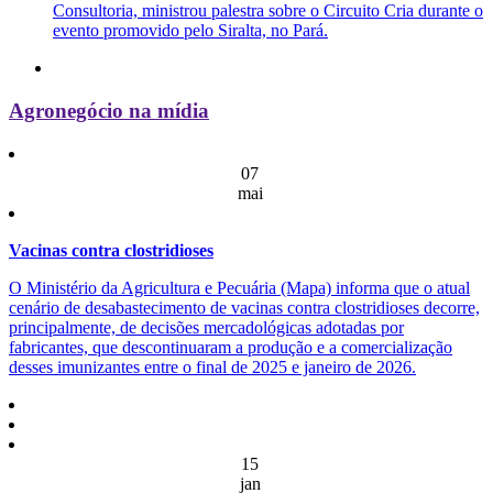
Consultoria, ministrou palestra sobre o Circuito Cria durante o
evento promovido pelo Siralta, no Pará.
Agronegócio na mídia
07
mai
Vacinas contra clostridioses
O Ministério da Agricultura e Pecuária (Mapa) informa que o atual
cenário de desabastecimento de vacinas contra clostridioses decorre,
principalmente, de decisões mercadológicas adotadas por
fabricantes, que descontinuaram a produção e a comercialização
desses imunizantes entre o final de 2025 e janeiro de 2026.
15
jan