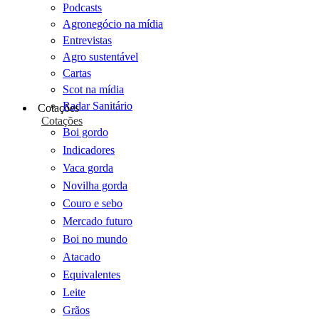
Podcasts
Agronegócio na mídia
Entrevistas
Agro sustentável
Cartas
Scot na mídia
Radar Sanitário
Cotações
Cotações
Boi gordo
Indicadores
Vaca gorda
Novilha gorda
Couro e sebo
Mercado futuro
Boi no mundo
Atacado
Equivalentes
Leite
Grãos