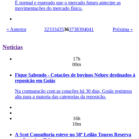
É normal e esperado que o mercado futuro antecipe as
movimentações do mercado físico.
« Anterior
32
33
34
35
36
37
38
39
40
41
Próxima »
Notícias
17h
00m
Fique Sabendo - Cotações de bovinos Nelore destinados à
reposição em Goiás
Na comparação com as cotações há 30 dias, Goiás registrou
alta para a maioria das categorias da reposição.
16h
10m
A Scot Consultoria esteve no 58º Leilão Touros Reserva